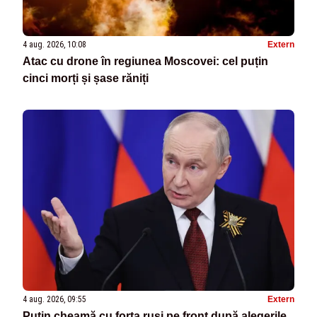
4 aug. 2026, 10:08
Extern
Atac cu drone în regiunea Moscovei: cel puțin
cinci morți și șase răniți
4 aug. 2026, 09:55
Extern
Putin cheamă cu forța ruși pe front după alegerile