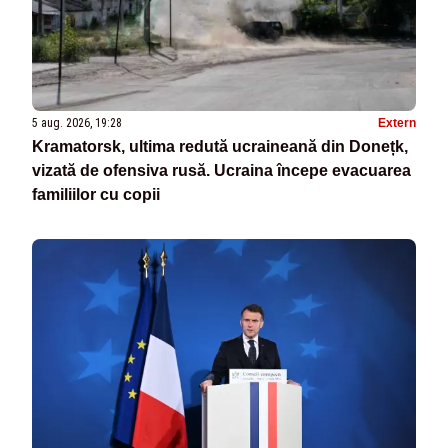
5 aug. 2026, 19:28
Extern
Kramatorsk, ultima redută ucraineană din Donețk,
vizată de ofensiva rusă. Ucraina începe evacuarea
familiilor cu copii