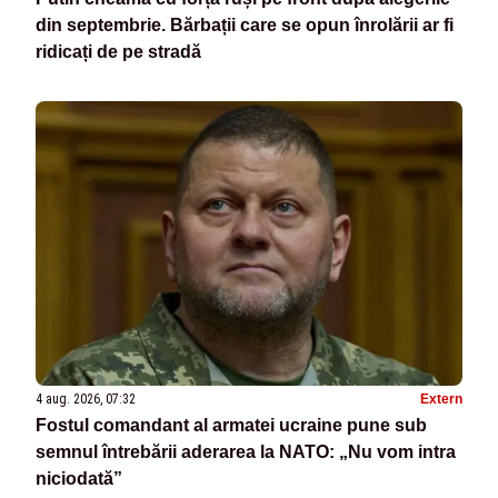
din septembrie. Bărbații care se opun înrolării ar fi
ridicați de pe stradă
4 aug. 2026, 07:32
Extern
Fostul comandant al armatei ucraine pune sub
semnul întrebării aderarea la NATO: „Nu vom intra
niciodată”