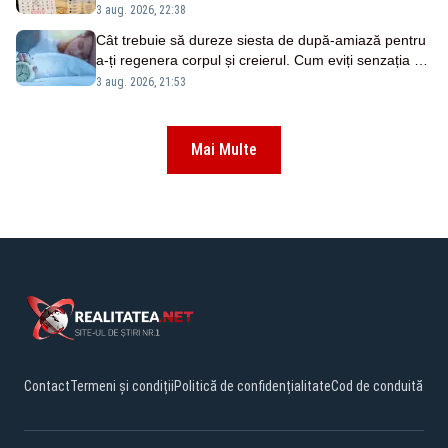
carieră
3 aug. 2026, 22:38
Cât trebuie să dureze siesta de după-amiază pentru
a-ți regenera corpul și creierul. Cum eviți senzația de
oboseală
3 aug. 2026, 21:53
Mai Multe
Contact
Termeni și condiții
Politică de confidențialitate
Cod de conduită