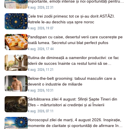
importante, emoții intense și noi oportunități pentru
zodii
4 aug. 2026, 22:31
Cele trei zodii primesc tot ce și-au dorit ASTĂZI.
Astrele le-au deschis ușa spre noroc
4 aug. 2026, 19:07
Pandișpan cu caise, desertul verii care cucerește pe
toată lumea. Secretul unui blat perfect pufos
4 aug. 2026, 17:44
Rutina de dimineață a oamenilor productivi: ce fac
liderii de succes înainte ca restul lumii să se
trezească
4 aug. 2026, 11:21
Below-the-belt grooming: tabuul masculin care a
devenit o industrie de miliarde
4 aug. 2026, 10:31
Sărbătoarea zilei 4 august: Sfinții Șapte Tineri din
Efes – mărturisitori ai credinței și ai Învierii
4 aug. 2026, 07:11
Horoscopul zilei de marți, 4 august 2026. Inspirație,
momente de claritate și oportunități de afirmare în