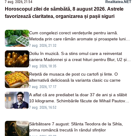
7 aug. 2026, 21:54
Realitatea.NET
Horoscopul zilei de sâmbătă, 8 august 2026. Astrele
favorizează claritatea, organizarea și pașii siguri
Cum congelezi corect verdețurile pentru iarnă.
Metoda prin care rămân aromate și proaspete luni
întregi
7 aug. 2026, 21:32
Doliu în muzică. S-a stins omul care a reinventat
cariera Madonnei și a creat hituri pentru Blur, U2 și
All Saints
7 aug. 2026, 18:35
Rețetă de musaca de post cu cartofi și linte. O
alternativă delicioasă la varianta clasic cu carne
7 aug. 2026, 17:17
A aflat că are prediabet la doar 37 de ani și a slăbit
10 kilograme. Schimbările făcute de Mihail Pautov
fără diete drastice
7 aug. 2026, 16:52
Sărbătoare 7 august: Sfânta Teodora de la Sihla,
prima româncă trecută în rândul sfinților