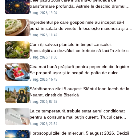
transformare profundă. Astrele le deschid drumul
către succes
5 aug. 2026, 19:04
Ingredientul pe care gospodinele au început să-l
pună în salata de vinete. Înlocuiește maioneza și o
face incredibil de pufoasă
5 aug. 2026, 18:49
Cum îți salvezi plantele în timpul caniculei.
Specialiștii au dezvăluit ce trebuie să faci în zilele cu
peste 40 de grade
5 aug. 2026, 18:06
Cea mai bună prăjitură pentru pepenele din frigider.
Se prepară ușor și te scapă de pofta de dulce
5 aug. 2026, 16:45
Sărbătoarea zilei 5 august: Sfântul Ioan Iacob de la
Neamț, cinstit de Biserică
5 aug. 2026, 07:25
La ce temperatură trebuie setat aerul condiționat
pentru a consuma mai puțin curent. Trucul care
reduce factura la energie
4 aug. 2026, 23:54
Horoscopul zilei de miercuri, 5 august 2026. Decizii