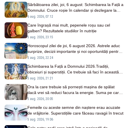
Sărbătoarea zilei, joi, 6 august: Schimbarea la Față a
Domnului. Cruce roșie în calendar și dezlegare la
pește
6 aug. 2026, 07:12
Care îngrașă mai mult, pepenele roșu sau cel
galben? Rezultatele studiilor în nutriție
5 aug. 2026, 23:15
Horoscopul zilei de joi, 6 august 2026. Astrele aduc
surprize, decizii importante și noi oportunități pentru
fiecare zodie
5 aug. 2026, 22:24
Schimbarea la Față a Domnului 2026.Tradiții,
obiceiuri și superstiții. Ce trebuie să faci în această zi
ca să ai noroc
5 aug. 2026, 21:21
Ora la care trebuie să pornești mașina de spălat
dacă vrei să reduci facura la energie. Suma pe care
o economisești într-un an
5 aug. 2026, 20:05
Femeile cu aceste semne din naștere erau acuzate
de vrăjitorie. Superstițiile care făceau ravagii în trecut
5 aug. 2026, 19:06
Cele patru zodii care intră într-o perioadă de