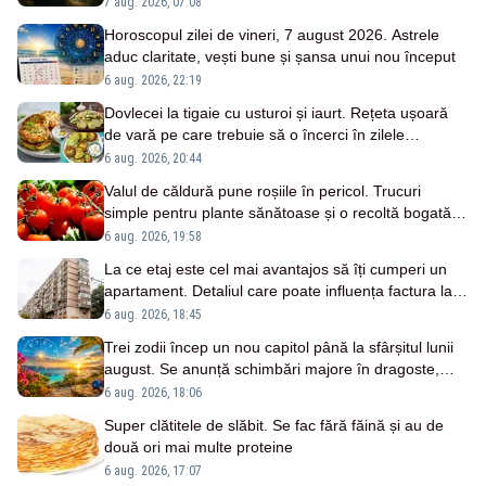
7 aug. 2026, 07:08
Horoscopul zilei de vineri, 7 august 2026. Astrele
aduc claritate, vești bune și șansa unui nou început
6 aug. 2026, 22:19
Dovlecei la tigaie cu usturoi și iaurt. Rețeta ușoară
de vară pe care trebuie să o încerci în zilele
caniculare
6 aug. 2026, 20:44
Valul de căldură pune roșiile în pericol. Trucuri
simple pentru plante sănătoase și o recoltă bogată la
toamnă
6 aug. 2026, 19:58
La ce etaj este cel mai avantajos să îți cumperi un
apartament. Detaliul care poate influența factura la
energie
6 aug. 2026, 18:45
Trei zodii încep un nou capitol până la sfârșitul lunii
august. Se anunță schimbări majore în dragoste,
carieră și bani
6 aug. 2026, 18:06
Super clătitele de slăbit. Se fac fără făină și au de
două ori mai multe proteine
6 aug. 2026, 17:07