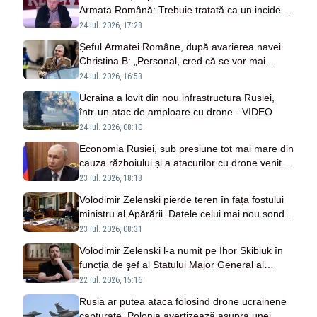
Armata Română: Trebuie tratată ca un incident
de rutină, nu ca „victoria de la Plevna”
24 iul. 2026, 17:28
Șeful Armatei Române, după avarierea navei
Christina B: „Personal, cred că se vor mai
întâmpla incidente”
24 iul. 2026, 16:53
Ucraina a lovit din nou infrastructura Rusiei,
într-un atac de amploare cu drone - VIDEO
24 iul. 2026, 08:10
Economia Rusiei, sub presiune tot mai mare din
cauza războiului și a atacurilor cu drone venite
din Ucraina
23 iul. 2026, 18:18
Volodimir Zelenski pierde teren în fața fostului
ministru al Apărării. Datele celui mai nou sondaj
din Ucraina
23 iul. 2026, 08:31
Volodimir Zelenski l-a numit pe Ihor Skibiuk în
funcţia de şef al Statului Major General al
Ucrainei. Reacția Kremlinului
22 iul. 2026, 15:16
Rusia ar putea ataca folosind drone ucrainene
capturate. Polonia avertizează asupra unei