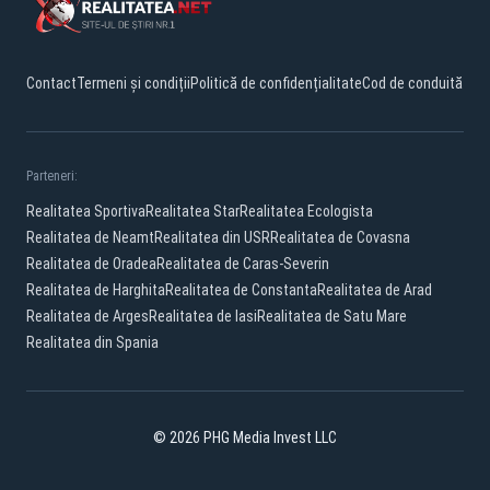
Contact
Termeni și condiții
Politică de confidențialitate
Cod de conduită
Parteneri:
Realitatea Sportiva
Realitatea Star
Realitatea Ecologista
Realitatea de Neamt
Realitatea din USR
Realitatea de Covasna
Realitatea de Oradea
Realitatea de Caras-Severin
Realitatea de Harghita
Realitatea de Constanta
Realitatea de Arad
Realitatea de Arges
Realitatea de Iasi
Realitatea de Satu Mare
Realitatea din Spania
© 2026 PHG Media Invest LLC
Facebook
YouTube
X
TikTok