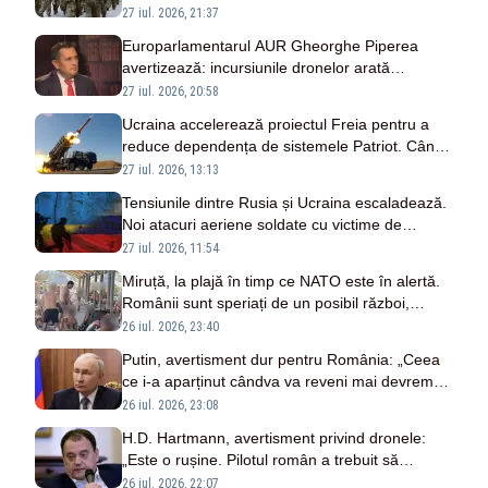
Ucraina
27 iul. 2026, 21:37
Europarlamentarul AUR Gheorghe Piperea
avertizează: incursiunile dronelor arată
escaladarea războiului din Ucraina
27 iul. 2026, 20:58
Ucraina accelerează proiectul Freia pentru a
reduce dependența de sistemele Patriot. Când
ar putea fi testat primul prototip
27 iul. 2026, 13:13
Tensiunile dintre Rusia și Ucraina escaladează.
Noi atacuri aeriene soldate cu victime de
ambele părți
27 iul. 2026, 11:54
Miruță, la plajă în timp ce NATO este în alertă.
Românii sunt speriați de un posibil război,
ministrul Apărării stă în vacanță
26 iul. 2026, 23:40
Putin, avertisment dur pentru România: „Ceea
ce i-a aparținut cândva va reveni mai devreme
sau mai târziu la normal din punct de vedere
26 iul. 2026, 23:08
istoric”
H.D. Hartmann, avertisment privind dronele:
„Este o rușine. Pilotul român a trebuit să
identifice vizual ținta”
26 iul. 2026, 22:07