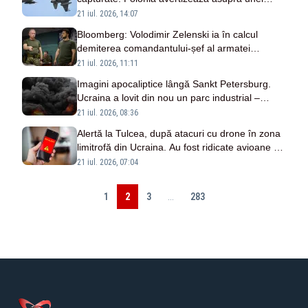
operațiuni de diversiune
21 iul. 2026, 14:07
Bloomberg: Volodimir Zelenski ia în calcul
demiterea comandantului-șef al armatei
ucrainene, Oleksandr Sîrski
21 iul. 2026, 11:11
Imagini apocaliptice lângă Sankt Petersburg.
Ucraina a lovit din nou un parc industrial –
VIDEO
21 iul. 2026, 08:36
Alertă la Tulcea, după atacuri cu drone în zona
limitrofă din Ucraina. Au fost ridicate avioane de
luptă
21 iul. 2026, 07:04
1
2
3
...
283