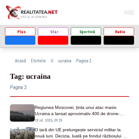
Plus
Star
Sportivă
Radio
Acasă
Etichete
U
ucraina
Pagina 2
Tag: ucraina
Pagina 2
Regiunea Moscovei, ținta unui atac masiv.
Ucraina a lansat aproximativ 400 de drone-
FOTO
28 iul. 2026, 09:28
O țară din UE prelungește serviciul militar la
nouă luni. Decizia, luată pe fondul războiului din