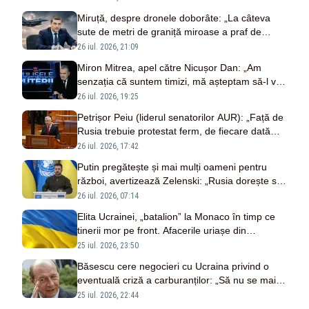
Miruță, despre dronele doborâte: „La câteva
sute de metri de graniță miroase a praf de
pușcă și se moare”
26 iul. 2026, 21:09
Miron Mitrea, apel către Nicușor Dan: „Am
senzația că suntem timizi, mă așteptam să-l văd
imediat pe șeful statului țipând la președintele
26 iul. 2026, 19:25
Putin”
Petrișor Peiu (liderul senatorilor AUR): „Față de
Rusia trebuie protestat ferm, de fiecare dată
când drone rusești intră în spațiul nostru aerian”
26 iul. 2026, 17:42
Putin pregătește și mai mulți oameni pentru
război, avertizează Zelenski: „Rusia dorește să
primească încă 30.000 de militari din Coreea de
26 iul. 2026, 07:14
Nord”
Elita Ucrainei, „batalion” la Monaco în timp ce
tinerii mor pe front. Afacerile uriașe din
România ale oligarhilor ucraineni
25 iul. 2026, 23:50
Băsescu cere negocieri cu Ucraina privind o
eventuală criză a carburanților: „Să nu se mai
joace cu dronele când e vorba de interes
25 iul. 2026, 22:44
românesc”