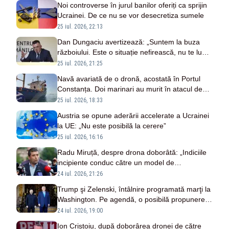
Noi controverse în jurul banilor oferiți ca sprijin
Ucrainei. De ce nu se vor desecretiza sumele
25 iul. 2026, 22:13
Dan Dungaciu avertizează: „Suntem la buza
războiului. Este o situație nefirească, nu te lupți
cu drone cu avioane F-16”
25 iul. 2026, 21:25
Navă avariată de o dronă, acostată în Portul
Constanța. Doi marinari au murit în atacul de
lângă Odesa
25 iul. 2026, 18:33
Austria se opune aderării accelerate a Ucrainei
la UE: „Nu este posibilă la cerere”
25 iul. 2026, 16:16
Radu Miruță, despre drona doborâtă: „Indiciile
incipiente conduc către un model de
proveniență rusească”
24 iul. 2026, 21:26
Trump şi Zelenski, întâlnire programată marţi la
Washington. Pe agendă, o posibilă propunere
de armistiţiu aerian
24 iul. 2026, 19:00
Ion Cristoiu, după doborârea dronei de către