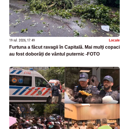
19 iul. 2026, 17:49
Locale
Furtuna a făcut ravagii în Capitală. Mai mulți copaci
au fost doborâți de vântul puternic -FOTO