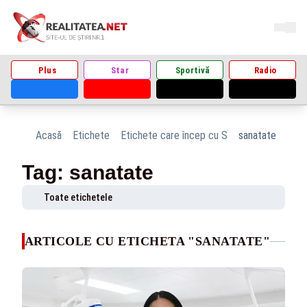
Plus
Star
Sportivă
Radio
Acasă
Etichete
Etichete care încep cu S
sanatate
Tag: sanatate
Toate etichetele
ARTICOLE CU ETICHETA "SANATATE"