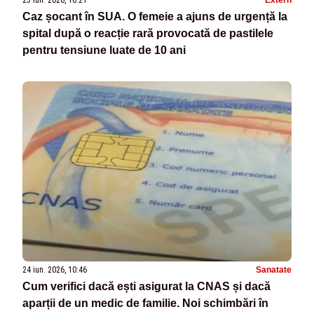
25 iun. 2026, 16:21
Extern
Caz șocant în SUA. O femeie a ajuns de urgență la
spital după o reacție rară provocată de pastilele
pentru tensiune luate de 10 ani
24 iun. 2026, 10:46
Sanatate
Cum verifici dacă ești asigurat la CNAS și dacă
aparții de un medic de familie. Noi schimbări în