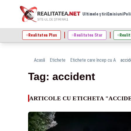
Ultimele știri
Emisiuni
Poli
Realitatea Plus
Realitatea Star
Realit
Acasă
Etichete
Etichete care încep cu A
accid
Tag: accident
ARTICOLE CU ETICHETA "ACCID