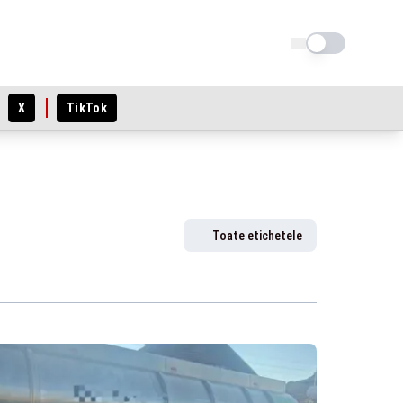
Schimba tema
X
TikTok
Toate etichetele