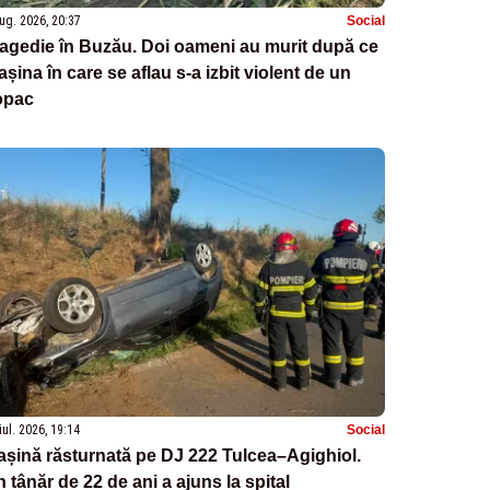
ug. 2026, 20:37
Social
agedie în Buzău. Doi oameni au murit după ce
șina în care se aflau s-a izbit violent de un
opac
iul. 2026, 19:14
Social
șină răsturnată pe DJ 222 Tulcea–Agighiol.
 tânăr de 22 de ani a ajuns la spital