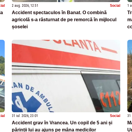
ial
2 aug. 2026, 12:51
Social
1 a
la
Accident spectaculos în Banat. O combină
Tr
agricolă s-a răsturnat de pe remorcă în mijlocul
ma
șoselei
c
ial
31 iul. 2026, 23:01
Social
31 
Accident grav în Vrancea. Un copil de 5 ani și
Ma
părinții lui au ajuns pe mâna medicilor
Un