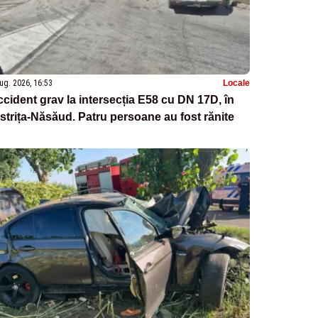
ug. 2026, 16:53
Locale
cident grav la intersecția E58 cu DN 17D, în
strița-Năsăud. Patru persoane au fost rănite