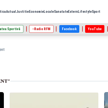
tica
Actual
Justitie
Economie
Locale
Sanatate
Extern
Lifestyle
Sport
atea Sportivă
Radio RFM
Facebook
YouTube
ent
ENT"