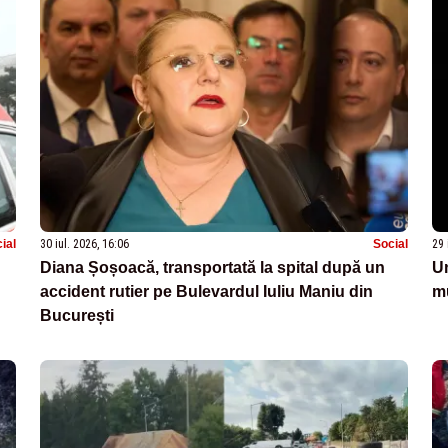
ial
30 iul. 2026, 16:06
Social
29 
Diana Șoșoacă, transportată la spital după un
Un
accident rutier pe Bulevardul Iuliu Maniu din
mu
București