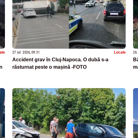
ale
27 iul. 2026, 09:31
Locale
26 
Accident grav în Cluj-Napoca. O dubă s-a
Bă
un
răsturnat peste o mașină -FOTO
ma