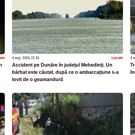
ale
4 aug. 2026, 22:43
Locale
4 a
n
Accident pe Dunăre în judeţul Mehedinţi. Un
Tr
bărbat este căutat, după ce o ambarcaţiune s-a
în
lovit de o geamandură