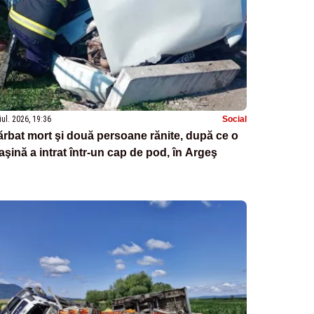
iul. 2026, 19:36
Social
rbat mort şi două persoane rănite, după ce o
şină a intrat într-un cap de pod, în Argeş