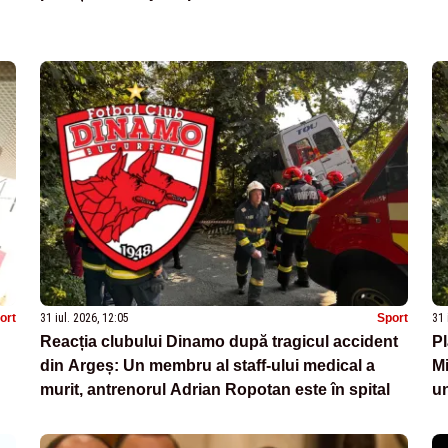
ort
31 iul. 2026, 12:05
Sport
31 
Reacția clubului Dinamo după tragicul accident
Pl
din Argeș: Un membru al staff-ului medical a
Mi
murit, antrenorul Adrian Ropotan este în spital
un