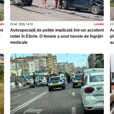
ale
24 iul. 2026, 14:33
Locale
24 
ni
Autospecială de poliție implicată într-un accident
Ac
l
rutier în Eforie. O femeie a avut nevoie de îngrijiri
pl
medicale
a