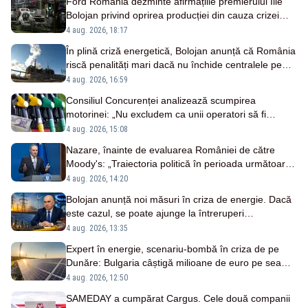
Ford România dezminte afirmațiile premierului Ilie
Bolojan privind oprirea producției din cauza crizei
energetice
4 aug. 2026, 18:17
În plină criză energetică, Bolojan anunță că România
riscă penalități mari dacă nu închide centralele pe
cărbune
4 aug. 2026, 16:59
Consiliul Concurenței analizează scumpirea
motorinei: „Nu excludem ca unii operatori să fi
profitat”
4 aug. 2026, 15:08
Nazare, înainte de evaluarea României de către
Moody's: „Traiectoria politică în perioada următoare
rămâne un element decisiv”
4 aug. 2026, 14:20
Bolojan anunță noi măsuri în criza de energie. Dacă
este cazul, se poate ajunge la întreruperi
programate
4 aug. 2026, 13:35
Expert în energie, scenariu-bombă în criza de pe
Dunăre: Bulgaria câștigă milioane de euro pe seama
României
4 aug. 2026, 12:50
SAMEDAY a cumpărat Cargus. Cele două companii