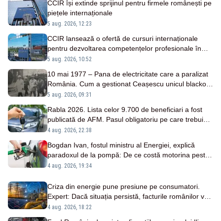
CCIR își extinde sprijinul pentru firmele românești pe
piețele internaționale
5 aug. 2026, 12:23
CCIR lansează o ofertă de cursuri internaționale
pentru dezvoltarea competențelor profesionale în
domenii economice strategice
5 aug. 2026, 10:52
10 mai 1977 – Pana de electricitate care a paralizat
România. Cum a gestionat Ceașescu unicul blackout
național
5 aug. 2026, 09:31
Rabla 2026. Lista celor 9.700 de beneficiari a fost
publicată de AFM. Pasul obligatoriu pe care trebuie
să îl faci în 60 de zile
4 aug. 2026, 22:38
Bogdan Ivan, fostul ministru al Energiei, explică
paradoxul de la pompă: De ce costă motorina peste
10 lei, deși petrolul s-a ieftinit
4 aug. 2026, 19:34
Criza din energie pune presiune pe consumatori.
Expert: Dacă situația persistă, facturile românilor vor
crește
4 aug. 2026, 18:22