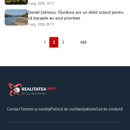
4 aug. 2026, 10:17
Daniel Udrescu: Dunărea are un debit scăzut pentru
că barajele au avut prioritate
4 aug. 2026, 09:31
1
2
3
...
680
Contact
Termeni și condiții
Politică de confidențialitate
Cod de conduită