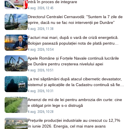
intră în proces de integrare
4 aug. 2026, 12:45
Directorul Centralei Cernavodă: "Suntem la 7 zile de
oprire, dacă nu se fac noi intervenții pe Dunăre”
4 aug. 2026, 11:38
Facturi mai mari, după o vară de criză energetică.
Bolojan pasează populației nota de plată pentru
importurile costisitoare
4 aug. 2026, 10:54
Apele Române și Forțele Navale continuă lucrările
pe Dunăre pentru creșterea nivelului apei
4 aug. 2026, 10:51
La trei săptămâni după atacul cibernetic devastator,
sistemul și aplicațiile de la Cadastru continuă să fie
nefuncționale
4 aug. 2026, 10:31
Amenzi de mii de lei pentru ambrozia din curte: cine
e obligat prin lege s-o distrugă
4 aug. 2026, 10:28
Prețurile producției industriale au crescut cu 12,7%
în iunie 2026. Energia, cel mai mare avans