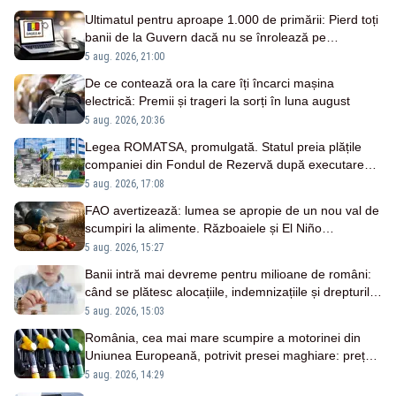
Ultimatul pentru aproape 1.000 de primării: Pierd toți
banii de la Guvern dacă nu se înrolează pe
Ghișeul.ro până pe 25 august
5 aug. 2026, 21:00
De ce contează ora la care îți încarci mașina
electrică: Premii și trageri la sorți în luna august
5 aug. 2026, 20:36
Legea ROMATSA, promulgată. Statul preia plățile
companiei din Fondul de Rezervă după executarea
silită cerută de Pfizer
5 aug. 2026, 17:08
FAO avertizează: lumea se apropie de un nou val de
scumpiri la alimente. Războaiele și El Niño
alimentează riscul unei crize globale
5 aug. 2026, 15:27
Banii intră mai devreme pentru milioane de români:
când se plătesc alocațiile, indemnizațiile și drepturile
persoanelor cu dizabilități
5 aug. 2026, 15:03
România, cea mai mare scumpire a motorinei din
Uniunea Europeană, potrivit presei maghiare: prețul
a crescut cu 7,5% într-o săptămână
5 aug. 2026, 14:29