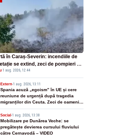
tă în Caraș-Severin: incendiile de
tație se extind, zeci de pompieri și
u
·
1 aug. 2026, 12:44
icultori se luptă cu flăcările - VIDEO
2
Extern
-
1 aug. 2026, 13:11
Spania acuză „egoism” în UE și cere
reuniune de urgență după tragedia
migranților din Ceuta. Zeci de oameni
au murit
3
Social
-
1 aug. 2026, 13:38
Mobilizare pe Dunărea Veche: se
pregătește devierea cursului fluviului
către Cernavodă – VIDEO