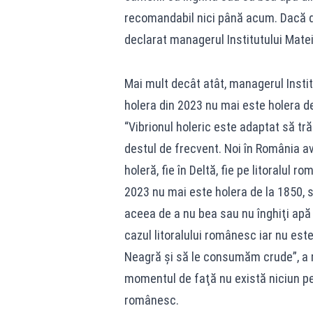
recomandabil nici până acum. Dacă do
declarat managerul Institutului Matei
Mai mult decât atât, managerul Instit
holera din 2023 nu mai este holera d
“Vibrionul holeric este adaptat să trăi
destul de frecvent. Noi în România a
holeră, fie în Deltă, fie pe litoralul 
2023 nu mai este holera de la 1850, 
aceea de a nu bea sau nu înghiţi apă
cazul litoralului românesc iar nu est
Neagră şi să le consumăm crude”, a m
momentul de faţă nu există niciun peri
românesc.