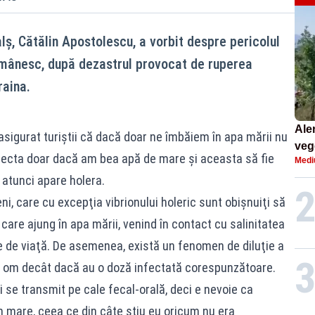
lş, Cătălin Apostolescu, a vorbit despre pericolul
 românesc, după dezastrul provocat de ruperea
raina.
Aler
asigurat turiștii că dacă doar ne îmbăiem în apa mării nu
vege
nfecta doar dacă am bea apă de mare şi aceasta să fie
Medi
silv
 atunci apare holera.
i, care cu excepţia vibrionului holeric sunt obişnuiţi să
care ajung în apa mării, venind în contact cu salinitatea
 de viaţă. De asemenea, există un fenomen de diluţie a
n om decât dacă au o doză infectată corespunzătoare.
i se transmit pe cale fecal-orală, deci e nevoie ca
n mare, ceea ce din câte ştiu eu oricum nu era