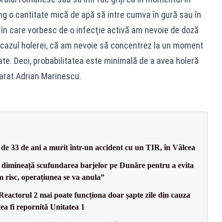
ing o cantitate mică de apă să intre cumva în gură sau în
în care vorbesc de o infecţie activă am nevoie de doză
n cazul holerei, că am nevoie să concentrez la un moment
te. Deci, probabilitatea este minimală de a avea holeră
larat Adrian Marinescu.
e 33 de ani a murit într-un accident cu un TIR, în Vâlcea
imineață scufundarea barjelor pe Dunăre pentru a evita
m risc, operațiunea se va anula”
eactorul 2 mai poate funcționa doar șapte zile din cauza
ea fi repornită Unitatea 1