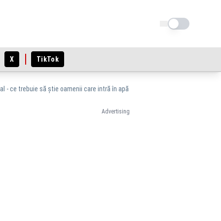
Schimba tema
X
TikTok
 - ce trebuie să știe oamenii care intră în apă
Advertising