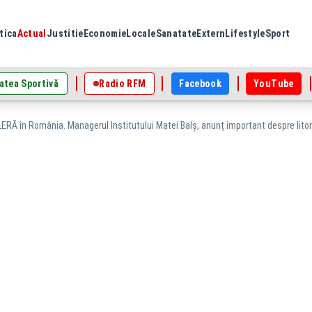
tica
Actual
Justitie
Economie
Locale
Sanatate
Extern
Lifestyle
Sport
atea Sportivă
Radio RFM
Facebook
YouTube
ERĂ în România. Managerul Institutului Matei Balş, anunț important despre litoral