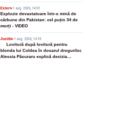
4
Extern
-
1 aug. 2026, 14:01
Explozie devastatoare într-o mină de
cărbune din Pakistan: cel puțin 34 de
morți - VIDEO
5
Justitie
-
1 aug. 2026, 14:39
Lovitură după lovitură pentru
blonda lui Coldea în dosarul drogurilor.
Alessia Păcuraru explică decizia
magistraților