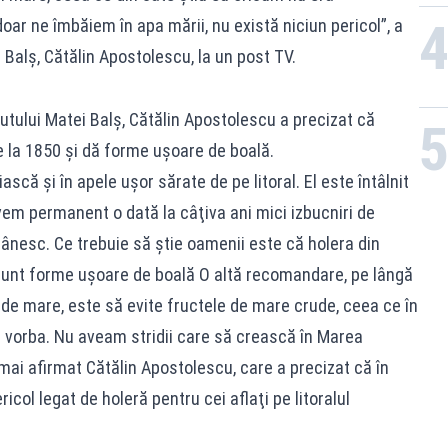
ar ne îmbăiem în apa mării, nu există niciun pericol”, a
 Balş, Cătălin Apostolescu, la un post TV.
utului Matei Balş, Cătălin Apostolescu a precizat că
e la 1850 şi dă forme uşoare de boală.
ască şi în apele uşor sărate de pe litoral. El este întâlnit
vem permanent o dată la câţiva ani mici izbucniri de
românesc. Ce trebuie să ştie oamenii este că holera din
sunt forme uşoare de boală O altă recomandare, pe lângă
 de mare, este să evite fructele de mare crude, ceea ce în
e vorba. Nu aveam stridii care să crească în Marea
ai afirmat Cătălin Apostolescu, care a precizat că în
col legat de holeră pentru cei aflaţi pe litoralul