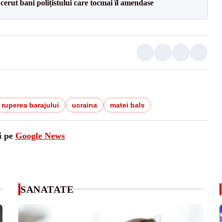
 cerut bani polițistului care tocmai îl amendase
ruperea barajului
ucraina
matei bals
i pe
Google News
SANATATE