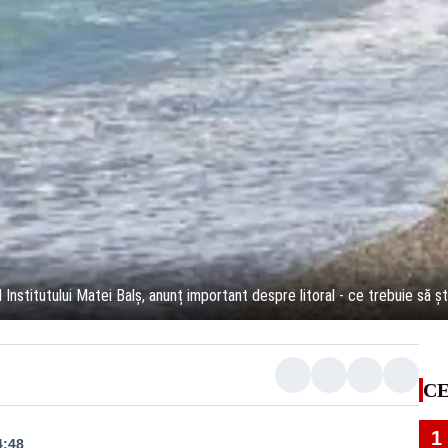
stitutului Matei Balş, anunț important despre litoral - ce trebuie să ști
CE
1
4:48