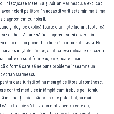
Boli Infecţioase Matei Balş, Adrian Marinescu, a explicat
 avea holeră pe litoral în această vară este minimală, mai
az diagnosticat cu holeră.
une şi deşi se explică foarte clar nişte lucruri, faptul că
caz de holeră care să fie diagnosticat şi dovedit în
en nu ai nici un pacient cu holeră în momentul ăsta. Nu
 mai ales în ţările sărace, sunt câteva milioane de cazuri
mai multe ori sunt forme uşoare, poate chiar
facă o formă care să ne pună probleme înseamnă un
t Adrian Marinescu.
 pentru care turiştii să nu meargă pe litoralul românesc.
dere control mediu se întâmplă cum trebuie pe litoralul
ă în discuţie nici măcar un risc potenţial, nu mai
 că nu trebuie să fie vreun motiv pentru care eu,
ralul românesc sau să îmi fac griji că în momentul în