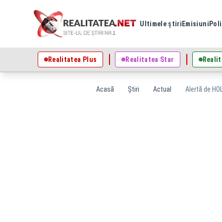
Ultimele știri
Emisiuni
Poli
Realitatea Plus
Realitatea Star
Realit
Acasă
Știri
Actual
Alertă de HOL