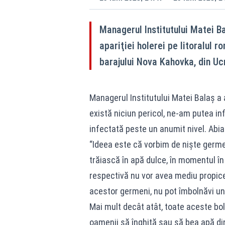
Managerul Institutului Matei Ba
apariţiei holerei pe litoralul
barajului Nova Kahovka, din Uc
Managerul Institutului Matei Balaș a 
există niciun pericol, ne-am putea i
infectată peste un anumit nivel. Abia
“Ideea este că vorbim de nişte germen
trăiască în apă dulce, în momentul în 
respectivă nu vor avea mediu propice
acestor germeni, nu pot îmbolnăvi u
Mai mult decât atât, toate aceste bol
oamenii să înghită sau să bea apă di