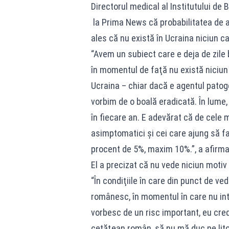
Directorul medical al Institutului de 
la Prima News că probabilitatea de a
ales că nu există în Ucraina niciun c
“Avem un subiect care e deja de zile b
în momentul de faţă nu există niciun 
Ucraina – chiar dacă e agentul patog
vorbim de o boală eradicată. În lume,
în fiecare an. E adevărat că de cele 
asimptomatici şi cei care ajung să 
procent de 5%, maxim 10%.”, a afirma
El a precizat că nu vede niciun motiv
“În condiţiile în care din punct de ve
românesc, în momentul în care nu intr
vorbesc de un risc important, eu cred
cetăţean român, să nu mă duc pe lito