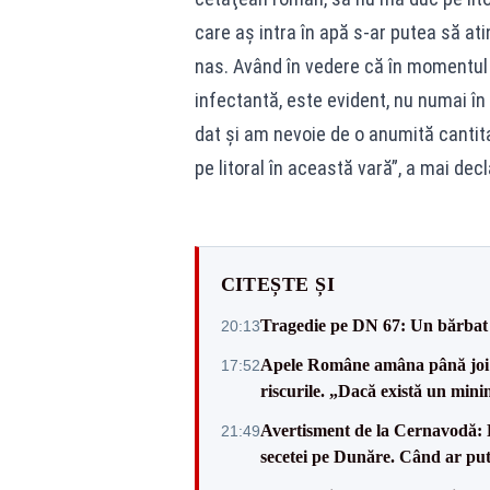
care aş intra în apă s-ar putea să at
nas. Având în vedere că în momentul 
infectantă, este evident, nu numai î
dat şi am nevoie de o anumită cantita
pe litoral în această vară”, a mai dec
CITEȘTE ȘI
Tragedie pe DN 67: Un bărbat d
20:13
Apele Române amâna până joi d
17:52
riscurile. „Dacă există un mini
Avertisment de la Cernavodă: R
21:49
secetei pe Dunăre. Când ar put