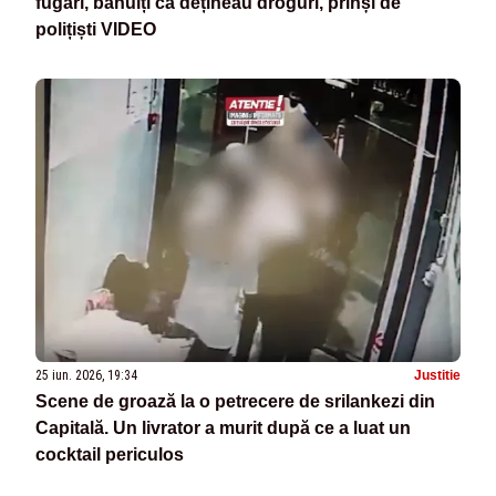
fugari, bănuiți că dețineau droguri, prinși de
polițiști VIDEO
25 iun. 2026, 19:34
Justitie
Scene de groază la o petrecere de srilankezi din
Capitală. Un livrator a murit după ce a luat un
cocktail periculos