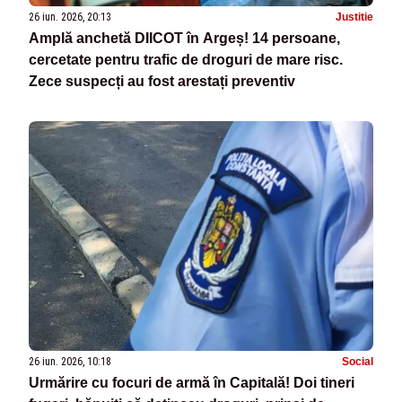
26 iun. 2026, 20:13
Justitie
Amplă anchetă DIICOT în Argeș! 14 persoane,
cercetate pentru trafic de droguri de mare risc.
Zece suspecți au fost arestați preventiv
26 iun. 2026, 10:18
Social
Urmărire cu focuri de armă în Capitală! Doi tineri