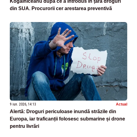
Kogălniceanu după ce a introdus în țară droguri
din SUA. Procurorii cer arestarea preventivă
9 iun. 2026, 14:13
Actual
Alertă: Droguri periculoase inundă străzile din
Europa, iar traficanții folosesc submarine și drone
pentru livrări