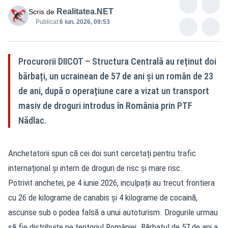
Realitatea.NET
Scris de
Publicat:
6 iun. 2026, 09:53
Procurorii DIICOT – Structura Centrală au reținut doi
bărbați, un ucrainean de 57 de ani și un român de 23
de ani, după o operațiune care a vizat un transport
masiv de droguri introdus în România prin PTF
Nădlac.
Anchetatorii spun că cei doi sunt cercetați pentru trafic
internațional și intern de droguri de risc și mare risc.
Potrivit anchetei, pe 4 iunie 2026, inculpații au trecut frontiera
cu 26 de kilograme de canabis și 4 kilograme de cocaină,
ascunse sub o podea falsă a unui autoturism. Drogurile urmau
să fie distribuite pe teritoriul României. Bărbatul de 57 de ani a