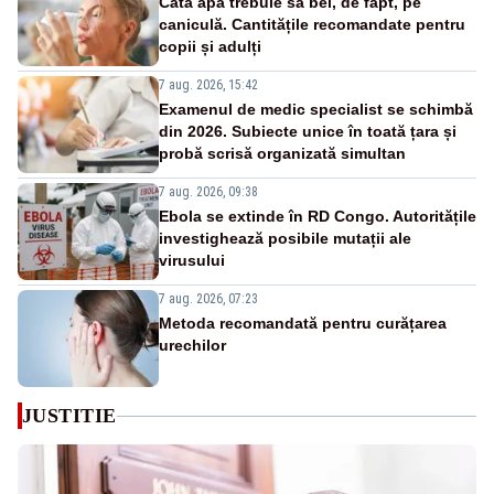
Câtă apă trebuie să bei, de fapt, pe
caniculă. Cantitățile recomandate pentru
copii și adulți
7 aug. 2026, 15:42
Examenul de medic specialist se schimbă
din 2026. Subiecte unice în toată țara și
probă scrisă organizată simultan
7 aug. 2026, 09:38
Ebola se extinde în RD Congo. Autoritățile
investighează posibile mutații ale
virusului
7 aug. 2026, 07:23
Metoda recomandată pentru curățarea
urechilor
JUSTITIE