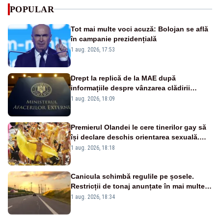
POPULAR
Tot mai multe voci acuză: Bolojan se află
în campanie prezidențială
1 aug. 2026, 17:53
Drept la replică de la MAE după
informațiile despre vânzarea clădirii
statului român din Manhattan
1 aug. 2026, 18:09
Premierul Olandei le cere tinerilor gay să
își declare deschis orientarea sexuală.
Apel făcut la Amsterdam Pride
1 aug. 2026, 18:18
Canicula schimbă regulile pe șosele.
Restricții de tonaj anunțate în mai multe
județe
1 aug. 2026, 18:34