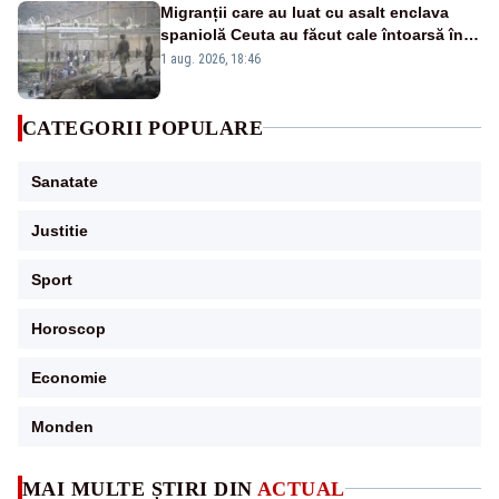
Migranții care au luat cu asalt enclava
spaniolă Ceuta au făcut cale întoarsă în
Maroc. Anunțul Ursulei von der Leyen
1 aug. 2026, 18:46
CATEGORII POPULARE
Sanatate
Justitie
Sport
Horoscop
Economie
Monden
MAI MULTE ȘTIRI DIN
ACTUAL