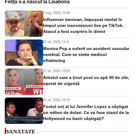
Fetița s-a născut la Lisabona
5 aug. 2026, 10:46
Influencer mexican, împușcat mortal în
timpul unei transmisiuni live pe TikTok.
Atacul a fost surprins în direct
31 iul. 2026, 13:41
Monica Pop a suferit un accident vascular
cerebral. Cum se simte medicul
oftalmolog
31 iul. 2026, 10:59
Artistul care a ținut post cu apă 40 de zile,
operat de urgență
31 iul. 2026, 10:19
Fostul soț al lui Jennifer Lopez a câștigat
un milion de dolari. Ce va face starul de la
Hollywood cu banii câștigați?
SANATATE