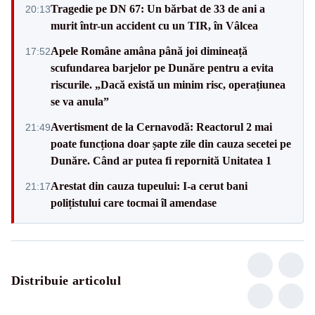
Tragedie pe DN 67: Un bărbat de 33 de ani a
20:13
murit într-un accident cu un TIR, în Vâlcea
Apele Române amâna până joi dimineață
17:52
scufundarea barjelor pe Dunăre pentru a evita
riscurile. „Dacă există un minim risc, operațiunea
se va anula”
Avertisment de la Cernavodă: Reactorul 2 mai
21:49
poate funcționa doar șapte zile din cauza secetei pe
Dunăre. Când ar putea fi repornită Unitatea 1
Arestat din cauza tupeului: I-a cerut bani
21:17
polițistului care tocmai îl amendase
Distribuie articolul