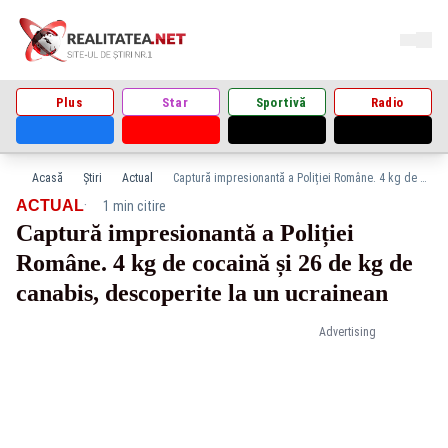
Plus
Star
Sportivă
Radio
Acasă
Știri
Actual
Captură impresionantă a Poliției Române. 4 kg de cocaină și 26 de kg de canabis, descoperite la un ucrainean
·
ACTUAL
1 min citire
Captură impresionantă a Poliției
Române. 4 kg de cocaină și 26 de kg de
canabis, descoperite la un ucrainean
Advertising