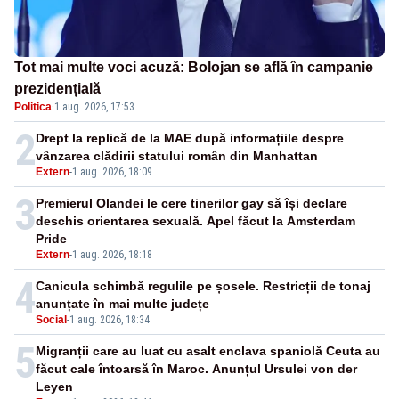
Tot mai multe voci acuză: Bolojan se află în campanie
prezidențială
Politica
·
1 aug. 2026, 17:53
2
Drept la replică de la MAE după informațiile despre
vânzarea clădirii statului român din Manhattan
Extern
-
1 aug. 2026, 18:09
3
Premierul Olandei le cere tinerilor gay să își declare
deschis orientarea sexuală. Apel făcut la Amsterdam
Pride
Extern
-
1 aug. 2026, 18:18
4
Canicula schimbă regulile pe șosele. Restricții de tonaj
anunțate în mai multe județe
Social
-
1 aug. 2026, 18:34
5
Migranții care au luat cu asalt enclava spaniolă Ceuta au
făcut cale întoarsă în Maroc. Anunțul Ursulei von der
Leyen