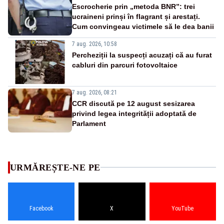
Escrocherie prin „metoda BNR”: trei
ucraineni prinși în flagrant și arestați.
Cum convingeau victimele să le dea banii
7 aug. 2026, 10:58
Percheziții la suspecți acuzați că au furat
cabluri din parcuri fotovoltaice
7 aug. 2026, 08:21
CCR discută pe 12 august sesizarea
privind legea integrității adoptată de
Parlament
URMĂREȘTE-NE PE
Facebook
X
YouTube