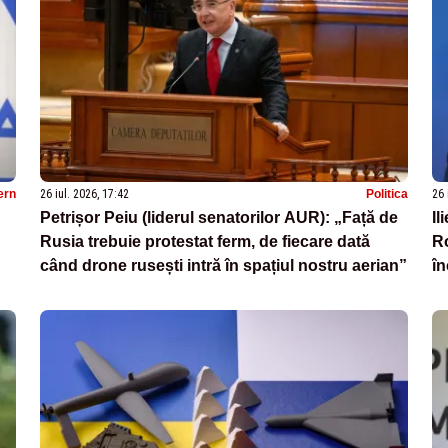
ern
26 iul. 2026, 17:42
Politica
26 
Petrișor Peiu (liderul senatorilor AUR): „Față de
Il
Rusia trebuie protestat ferm, de fiecare dată
Ro
când drone rusești intră în spațiul nostru aerian”
în