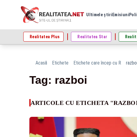
Ultimele știri
Emisiuni
Poli
Realitatea Plus
Realitatea Star
Realit
Acasă
Etichete
Etichete care încep cu R
razbo
Tag: razboi
ARTICOLE CU ETICHETA "RAZBO