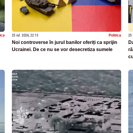
tica
25 iul. 2026, 22:13
Politica
25 
Noi controverse în jurul banilor oferiți ca sprijin
D
Ucrainei. De ce nu se vor desecretiza sumele
ră
cu