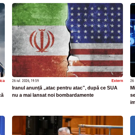
tica
26 iul. 2026, 19:59
Extern
26 
Iranul anunță „atac pentru atac”, după ce SUA
Mi
că
nu a mai lansat noi bombardamente
se
im
Pu