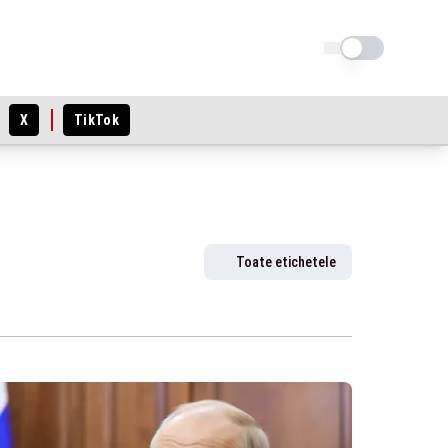
Schimba tema
X
TikTok
Toate etichetele