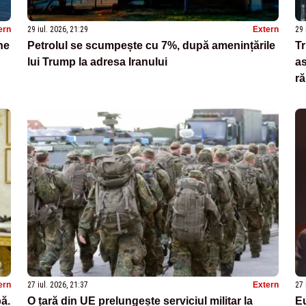
ern
29 iul. 2026, 21:29
Extern
29 
ne
Petrolul se scumpește cu 7%, după amenințările
Tr
lui Trump la adresa Iranului
as
ră
ern
27 iul. 2026, 21:37
Extern
27 
bă.
O țară din UE prelungește serviciul militar la
E