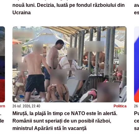
nouă luni. Decizia, luată pe fondul războiului din
av
Ucraina
es
ern
26 iul. 2026, 23:40
Politica
26 
.
Miruță, la plajă în timp ce NATO este în alertă.
Pu
le
Românii sunt speriați de un posibil război,
ce
ministrul Apărării stă în vacanță
sa
is