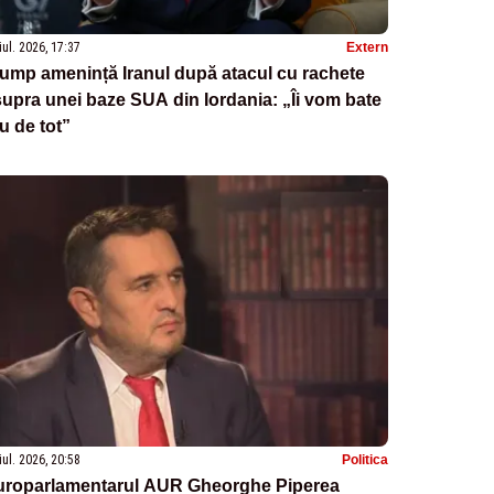
iul. 2026, 17:37
Extern
ump amenință Iranul după atacul cu rachete
upra unei baze SUA din Iordania: „Îi vom bate
u de tot”
iul. 2026, 20:58
Politica
uroparlamentarul AUR Gheorghe Piperea