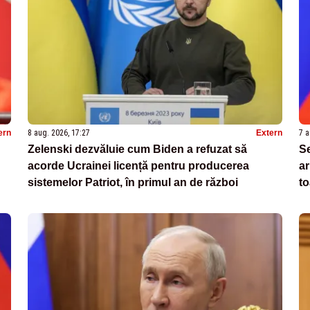
ern
8 aug. 2026, 17:27
Extern
7 a
Zelenski dezvăluie cum Biden a refuzat să
Se
acorde Ucrainei licență pentru producerea
ar
sistemelor Patriot, în primul an de război
t