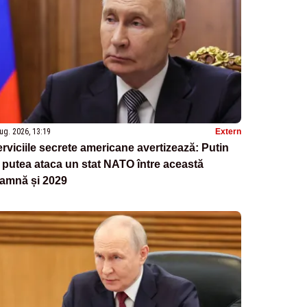
ug. 2026, 13:19
Extern
rviciile secrete americane avertizează: Putin
 putea ataca un stat NATO între această
oamnă și 2029