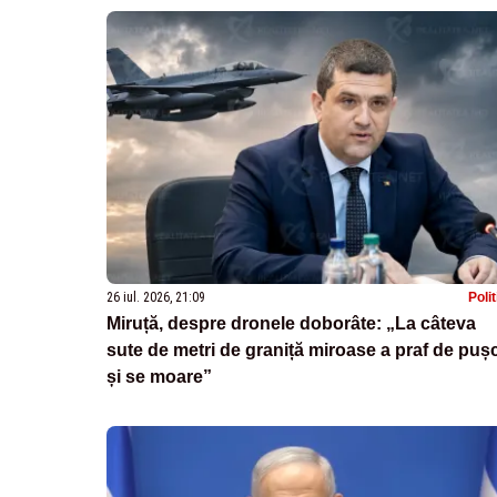
26 iul. 2026, 21:09
Poli
Miruță, despre dronele doborâte: „La câteva
sute de metri de graniță miroase a praf de puș
și se moare”