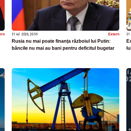
ern
31 iul. 2026, 20:59
Extern
31 
Rusia nu mai poate finanța războiul lui Putin:
Ex
băncile nu mai au bani pentru deficitul bugetar
lu