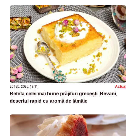
20 feb. 2026, 13:11
Actual
Rețeta celei mai bune prăjituri grecești. Revani,
desertul rapid cu aromă de lămâie