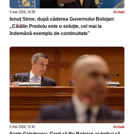
5 mai 2026, 16:09
Actual
Ionuț Stroe, după căderea Guvernului Bolojan:
„Cătălin Predoiu este o soluție, cel mai la
îndemână exemplu de continuitate”
5 mai 2026, 15:41
Actual
Sorin Grindeanu: Cred că Ilie Bolojan ar trebui să-