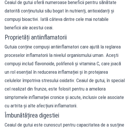
Ceaiul de gutui oferă numeroase beneficii pentru sănătate
datorită conținutului său bogat în nutrienți, antioxidanți și
compuși bioactivi. Iată câteva dintre cele mai notabile
beneficii ale acestui ceai.
Proprietăți antiinflamatorii
Gutuia conține compuși antiinflamatori care ajută la reglarea
proceselor inflamatorii la nivelul organismului uman. Acești
compuși includ flavonoide, polifenoli și vitamina C, care joacă
un rol esențial în reducerea inflamației și în protejarea
celulelor împotriva stresului oxidativ. Ceaiul de gutui, în special
cel realizat din frunze, este folosit pentru a ameliora
simptomele inflamației cronice și acute, inclusiv cele asociate
cu artrita și alte afecțiuni inflamatorii.
Îmbunătățirea digestiei
Ceaiul de gutui este cunoscut pentru capacitatea de a susține