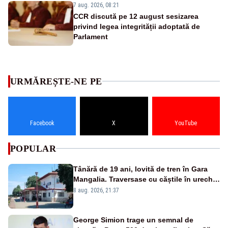
7 aug. 2026, 08:21
CCR discută pe 12 august sesizarea
privind legea integrității adoptată de
Parlament
URMĂREȘTE-NE PE
Facebook
X
YouTube
POPULAR
Tânără de 19 ani, lovită de tren în Gara
Mangalia. Traversase cu căștile în urechi
liniile printr-un loc nepermis
8 aug. 2026, 21:37
George Simion trage un semnal de