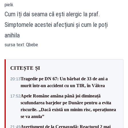
pielii.
Cum îți dai seama că ești alergic la praf.
Simptomele acestei afecțiuni și cum le poți
anihila
sursa text: Qbebe
CITEȘTE ȘI
Tragedie pe DN 67: Un bărbat de 33 de ani a
20:13
murit într-un accident cu un TIR, în Vâlcea
Apele Române amâna până joi dimineață
17:52
scufundarea barjelor pe Dunăre pentru a evita
riscurile. „Dacă există un minim risc, operațiunea
se va anula”
Avertisment de la Cernavodă: Reactorul 2 mai
21:49