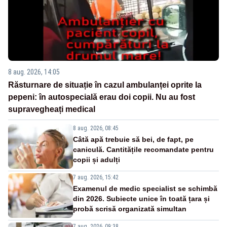
8 aug. 2026, 14:05
Răsturnare de situație în cazul ambulanței oprite la
pepeni: în autospecială erau doi copii. Nu au fost
supravegheați medical
8 aug. 2026, 08:45
Câtă apă trebuie să bei, de fapt, pe
caniculă. Cantitățile recomandate pentru
copii și adulți
7 aug. 2026, 15:42
Examenul de medic specialist se schimbă
din 2026. Subiecte unice în toată țara și
probă scrisă organizată simultan
7 aug. 2026, 09:38