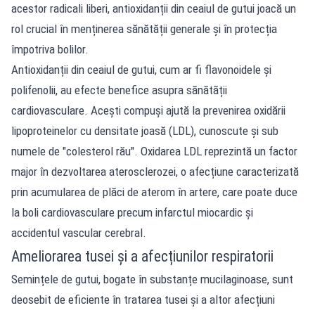
acestor radicali liberi, antioxidanții din ceaiul de gutui joacă un
rol crucial în menținerea sănătății generale și în protecția
împotriva bolilor.
Antioxidanții din ceaiul de gutui, cum ar fi flavonoidele și
polifenolii, au efecte benefice asupra sănătății
cardiovasculare. Acești compuși ajută la prevenirea oxidării
lipoproteinelor cu densitate joasă (LDL), cunoscute și sub
numele de "colesterol rău". Oxidarea LDL reprezintă un factor
major în dezvoltarea aterosclerozei, o afecțiune caracterizată
prin acumularea de plăci de aterom în artere, care poate duce
la boli cardiovasculare precum infarctul miocardic și
accidentul vascular cerebral.
Ameliorarea tusei și a afecțiunilor respiratorii
Semințele de gutui, bogate în substanțe mucilaginoase, sunt
deosebit de eficiente în tratarea tusei și a altor afecțiuni