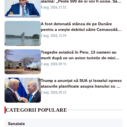
alarmă: „Peste 500 de oi vor fi ucise. Să
vedem dacă ciobanii vor fi despăgubiți”
8 aug. 2026, 21:52
A fost detonată stânca de pe Dunăre
pentru a crește debitul către Cernavodă –
VIDEO
2 aug. 2026, 12:29
Tragedie aviatică în Peru. 13 oameni au
murit după ce un avion turistic de mici
dimensiuni s-a prăbușit – VIDEO
2 aug. 2026, 09:15
Trump a anunțat că SUA și Israelul opresc
atacurile planificate asupra Iranului cu o
singură condiție
2 aug. 2026, 09:23
CATEGORII POPULARE
Sanatate