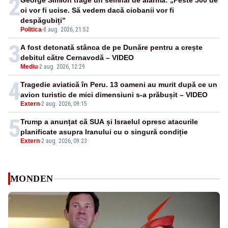
2
George Simion trage un semnal de alarmă: „Peste 500 de
oi vor fi ucise. Să vedem dacă ciobanii vor fi
despăgubiți”
Politica
-
8 aug. 2026, 21:52
3
A fost detonată stânca de pe Dunăre pentru a crește
debitul către Cernavodă – VIDEO
Mediu
-
2 aug. 2026, 12:29
4
Tragedie aviatică în Peru. 13 oameni au murit după ce un
avion turistic de mici dimensiuni s-a prăbușit – VIDEO
Extern
-
2 aug. 2026, 09:15
5
Trump a anunțat că SUA și Israelul opresc atacurile
planificate asupra Iranului cu o singură condiție
Extern
-
2 aug. 2026, 09:23
MONDEN