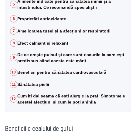
Alimente indicate pentru sănătatea inimii și a
5
intestinului. Ce recomandă specialiștii
Proprietăți antioxidante
6
Ameliorarea tusei și a afecțiunilor respiratorii
7
Efect calmant și relaxant
8
De ce crește pulsul și care sunt riscurile la care ești
9
predispus când acesta este mărit
Beneficii pentru sănătatea cardiovasculară
10
Sănătatea pielii
11
Cum îți dai seama că ești alergic la praf. Simptomele
12
acestei afecțiuni și cum le poți anihila
Beneficiile ceaiului de gutui