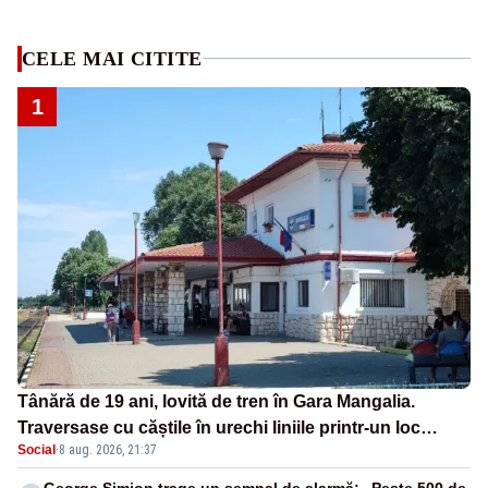
CELE MAI CITITE
1
Tânără de 19 ani, lovită de tren în Gara Mangalia.
Traversase cu căștile în urechi liniile printr-un loc
Social
·
8 aug. 2026, 21:37
nepermis