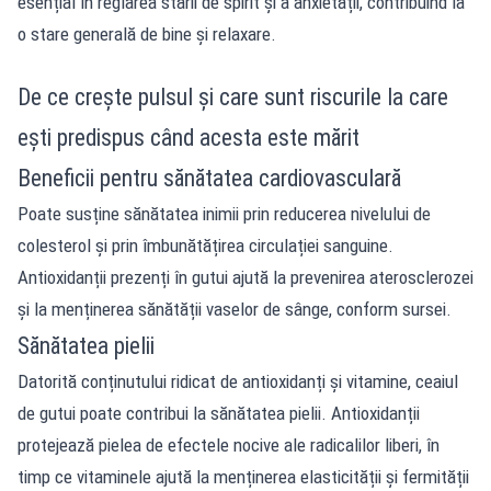
esențial în reglarea stării de spirit și a anxietății, contribuind la
o stare generală de bine și relaxare.
De ce crește pulsul și care sunt riscurile la care
ești predispus când acesta este mărit
Beneficii pentru sănătatea cardiovasculară
Poate susține sănătatea inimii prin reducerea nivelului de
colesterol și prin îmbunătățirea circulației sanguine.
Antioxidanții prezenți în gutui ajută la prevenirea aterosclerozei
și la menținerea sănătății vaselor de sânge, conform sursei.
Sănătatea pielii
Datorită conținutului ridicat de antioxidanți și vitamine, ceaiul
de gutui poate contribui la sănătatea pielii. Antioxidanții
protejează pielea de efectele nocive ale radicalilor liberi, în
timp ce vitaminele ajută la menținerea elasticității și fermității