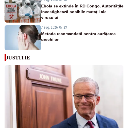
Ebola se extinde în RD Congo. Autoritățile
investighează posibile mutații ale
virusului
7 aug. 2026, 07:23
Metoda recomandată pentru curățarea
urechilor
JUSTITIE