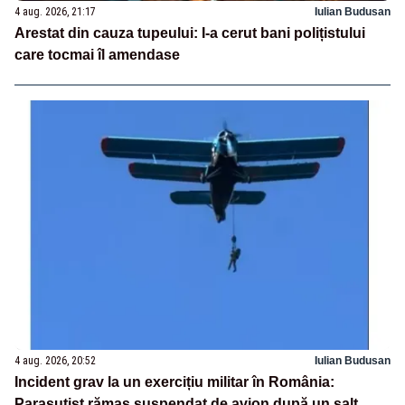
4 aug. 2026, 21:17
Iulian Budusan
Arestat din cauza tupeului: I-a cerut bani polițistului
care tocmai îl amendase
4 aug. 2026, 20:52
Iulian Budusan
Incident grav la un exercițiu militar în România:
Parașutist rămas suspendat de avion după un salt