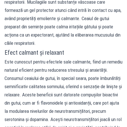
respiratorii. Mucilagiile sunt substanțe vâscoase care
formează un gel protector atunci când intră în contact cu apa,
având proprietăți emoliente și calmante. Ceaiul de gutui
preparat din semințe poate calma iritațiile gâtului și poate
acționa ca un expectorant, ajutând la eliberarea mucusului din
căile respiratorii.
Efect calmant și relaxant
Este cunoscut pentru efectele sale calmante, fiind un remediu
natural eficient pentru reducerea stresului și anxietății.
Consumul ceaiului de gutui, în special seara, poate îmbunătăți
semnificativ calitatea somnului, oferind o senzație de liniște și
relaxare. Aceste beneficii sunt datorate compușilor bioactivi
din gutui, cum ar fi flavonoidele și antioxidanții, care pot ajuta
la modularea nivelurilor de neurotransmițători, precum
serotonina și dopamina. Acești neurotransmițători joacă un rol