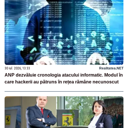
30 iul. 2026, 13:33
Realitatea.NET
ANP dezvăluie cronologia atacului informatic. Modul în
care hackerii au pătruns în rețea rămâne necunoscut