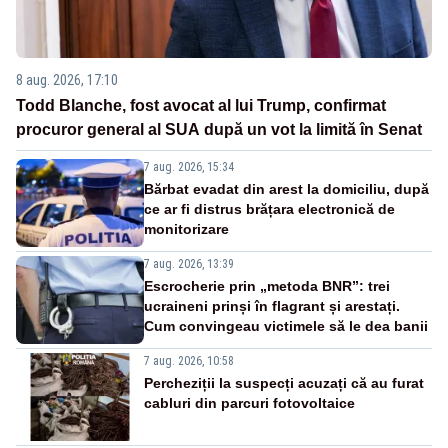
8 aug. 2026, 17:10
Todd Blanche, fost avocat al lui Trump, confirmat
procuror general al SUA după un vot la limită în Senat
7 aug. 2026, 15:34
Bărbat evadat din arest la domiciliu, după
ce ar fi distrus brățara electronică de
monitorizare
7 aug. 2026, 13:39
Escrocherie prin „metoda BNR”: trei
ucraineni prinși în flagrant și arestați.
Cum convingeau victimele să le dea banii
7 aug. 2026, 10:58
Percheziții la suspecți acuzați că au furat
cabluri din parcuri fotovoltaice