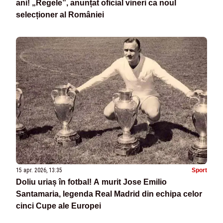
ani! „Regele”, anunțat oficial vineri ca noul
selecționer al României
15 apr. 2026, 13:35
Sport
Doliu uriaș în fotbal! A murit Jose Emilio
Santamaria, legenda Real Madrid din echipa celor
cinci Cupe ale Europei