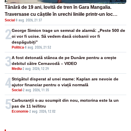
Tânără de 19 ani, lovită de tren în Gara Mangalia.
Traversase cu căștile în urechi liniile printr-un loc
Social
·
8 aug. 2026, 21:37
nepermis
2
George Simion trage un semnal de alarmă: „Peste 500 de
oi vor fi ucise. Să vedem dacă ciobanii vor fi
despăgubiți”
Politica
-
8 aug. 2026, 21:52
3
A fost detonată stânca de pe Dunăre pentru a crește
debitul către Cernavodă – VIDEO
Mediu
-
2 aug. 2026, 12:29
4
Strigătul disperat al unei mame: Kaplan are nevoie de
ajutor financiar pentru o viață normală
Social
-
2 aug. 2026, 11:35
5
Carburanții s-au scumpit din nou, motorina este la un
pas de 11 lei/litru
Economie
-
2 aug. 2026, 12:02