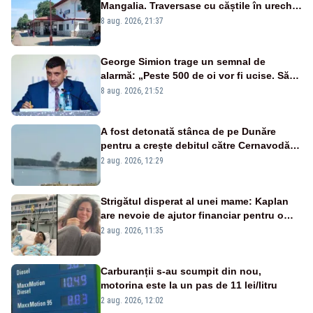
Mangalia. Traversase cu căștile în urechi
liniile printr-un loc nepermis
8 aug. 2026, 21:37
George Simion trage un semnal de
alarmă: „Peste 500 de oi vor fi ucise. Să
vedem dacă ciobanii vor fi despăgubiți”
8 aug. 2026, 21:52
A fost detonată stânca de pe Dunăre
pentru a crește debitul către Cernavodă –
VIDEO
2 aug. 2026, 12:29
Strigătul disperat al unei mame: Kaplan
are nevoie de ajutor financiar pentru o
viață normală
2 aug. 2026, 11:35
Carburanții s-au scumpit din nou,
motorina este la un pas de 11 lei/litru
2 aug. 2026, 12:02