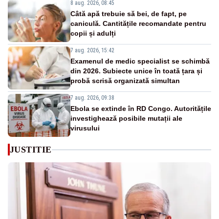
8 aug. 2026, 08:45
Câtă apă trebuie să bei, de fapt, pe
caniculă. Cantitățile recomandate pentru
copii și adulți
7 aug. 2026, 15:42
Examenul de medic specialist se schimbă
din 2026. Subiecte unice în toată țara și
probă scrisă organizată simultan
7 aug. 2026, 09:38
Ebola se extinde în RD Congo. Autoritățile
investighează posibile mutații ale
virusului
JUSTITIE