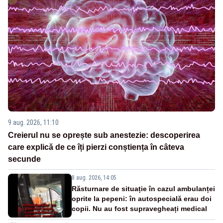
9 aug. 2026, 11:10
Creierul nu se oprește sub anestezie: descoperirea
care explică de ce îți pierzi conștiența în câteva
secunde
8 aug. 2026, 14:05
Răsturnare de situație în cazul ambulanței
oprite la pepeni: în autospecială erau doi
copii. Nu au fost supravegheați medical