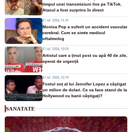
timpul unei transmisiuni live pe TikTok.
Atacul a fost surprins în direct
31 iul. 2026, 13:41
Monica Pop a suferit un accident vascular
cerebral. Cum se simte medicul
oftalmolog
31 iul. 2026, 10:59
Artistul care a ținut post cu apă 40 de zile,
operat de urgență
31 iul. 2026, 10:19
Fostul soț al lui Jennifer Lopez a câștigat
un milion de dolari. Ce va face starul de la
Hollywood cu banii câștigați?
SANATATE