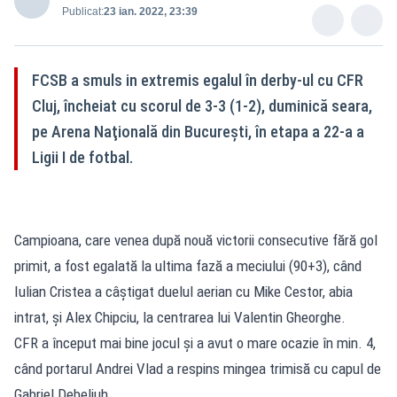
Publicat:
23 ian. 2022, 23:39
FCSB a smuls in extremis egalul în derby-ul cu CFR
Cluj, încheiat cu scorul de 3-3 (1-2), duminică seara,
pe Arena Naţională din Bucureşti, în etapa a 22-a a
Ligii I de fotbal.
Campioana, care venea după nouă victorii consecutive fără gol
primit, a fost egalată la ultima fază a meciului (90+3), când
Iulian Cristea a câştigat duelul aerian cu Mike Cestor, abia
intrat, şi Alex Chipciu, la centrarea lui Valentin Gheorghe.
CFR a început mai bine jocul şi a avut o mare ocazie în min. 4,
când portarul Andrei Vlad a respins mingea trimisă cu capul de
Gabriel Debeljuh.