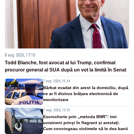
8 aug. 2026, 17:10
Todd Blanche, fost avocat al lui Trump, confirmat
procuror general al SUA după un vot la limită în Senat
7 aug. 2026, 15:34
Bărbat evadat din arest la domiciliu, după
ce ar fi distrus brățara electronică de
monitorizare
7 aug. 2026, 13:39
Escrocherie prin „metoda BNR”: trei
ucraineni prinși în flagrant și arestați.
Cum convingeau victimele să le dea banii