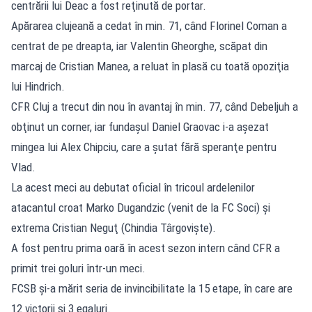
centrării lui Deac a fost reţinută de portar.
Apărarea clujeană a cedat în min. 71, când Florinel Coman a
centrat de pe dreapta, iar Valentin Gheorghe, scăpat din
marcaj de Cristian Manea, a reluat în plasă cu toată opoziţia
lui Hindrich.
CFR Cluj a trecut din nou în avantaj în min. 77, când Debeljuh a
obţinut un corner, iar fundaşul Daniel Graovac i-a aşezat
mingea lui Alex Chipciu, care a şutat fără speranţe pentru
Vlad.
La acest meci au debutat oficial în tricoul ardelenilor
atacantul croat Marko Dugandzic (venit de la FC Soci) şi
extrema Cristian Neguţ (Chindia Târgovişte).
A fost pentru prima oară în acest sezon intern când CFR a
primit trei goluri într-un meci.
FCSB şi-a mărit seria de invincibilitate la 15 etape, în care are
12 victorii şi 3 egaluri.