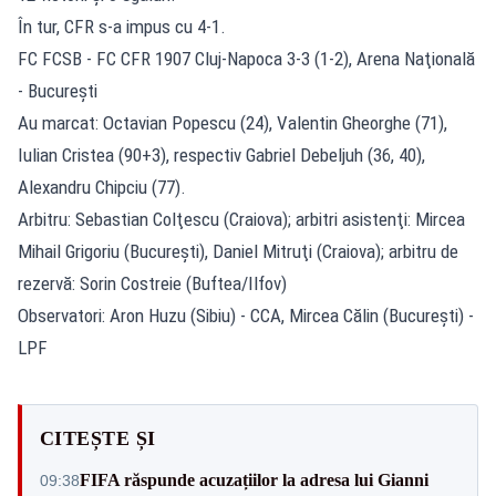
În tur, CFR s-a impus cu 4-1.
FC FCSB - FC CFR 1907 Cluj-Napoca 3-3 (1-2), Arena Naţională
- Bucureşti
Au marcat: Octavian Popescu (24), Valentin Gheorghe (71),
Iulian Cristea (90+3), respectiv Gabriel Debeljuh (36, 40),
Alexandru Chipciu (77).
Arbitru: Sebastian Colţescu (Craiova); arbitri asistenţi: Mircea
Mihail Grigoriu (Bucureşti), Daniel Mitruţi (Craiova); arbitru de
rezervă: Sorin Costreie (Buftea/Ilfov)
Observatori: Aron Huzu (Sibiu) - CCA, Mircea Călin (Bucureşti) -
LPF
CITEȘTE ȘI
FIFA răspunde acuzațiilor la adresa lui Gianni
09:38