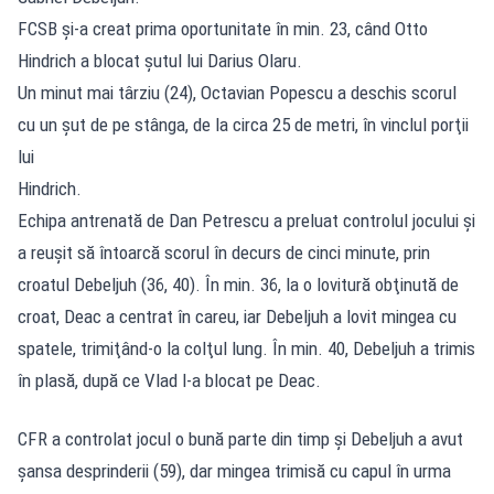
FCSB şi-a creat prima oportunitate în min. 23, când Otto
Hindrich a blocat şutul lui Darius Olaru.
Un minut mai târziu (24), Octavian Popescu a deschis scorul
cu un şut de pe stânga, de la circa 25 de metri, în vinclul porţii
lui
Hindrich.
Echipa antrenată de Dan Petrescu a preluat controlul jocului şi
a reuşit să întoarcă scorul în decurs de cinci minute, prin
croatul Debeljuh (36, 40). În min. 36, la o lovitură obţinută de
croat, Deac a centrat în careu, iar Debeljuh a lovit mingea cu
spatele, trimiţând-o la colţul lung. În min. 40, Debeljuh a trimis
în plasă, după ce Vlad l-a blocat pe Deac.
CFR a controlat jocul o bună parte din timp şi Debeljuh a avut
şansa desprinderii (59), dar mingea trimisă cu capul în urma