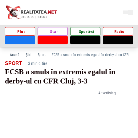
Plus
Star
Sportivă
Radio
Acasă
Știri
Sport
FCSB a smuls în extremis egalul în derby-ul cu CFR Cluj, 3-3
·
SPORT
3 min citire
FCSB a smuls în extremis egalul în
derby-ul cu CFR Cluj, 3-3
Advertising