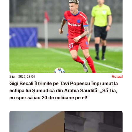
5 ian. 2026, 23:04
Actual
Gigi Becali îl trimite pe Tavi Popescu împrumut la
echipa lui Șumudică din Arabia Saudită: „Să-l ia,
eu sper să iau 20 de milioane pe el!”