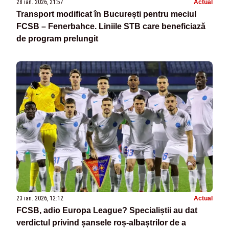
28 ian. 2026, 21:57
Actual
Transport modificat în București pentru meciul
FCSB – Fenerbahce. Liniile STB care beneficiază
de program prelungit
23 ian. 2026, 12:12
Actual
FCSB, adio Europa League? Specialiștii au dat
verdictul privind șansele roș-albaștrilor de a