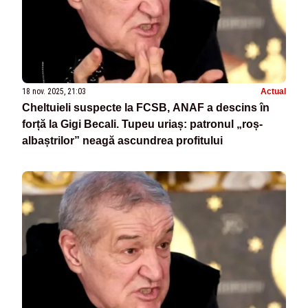
18 nov. 2025, 21:03
Actual
Cheltuieli suspecte la FCSB, ANAF a descins în
forță la Gigi Becali. Tupeu uriaș: patronul „roș-
albaștrilor” neagă ascundrea profitului