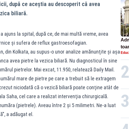
icii, după ce aceştia au descoperit că avea
ica biliară.
 a ajuns la spital, după ce, de mai multă vreme, avea
Adm
rnice şi sufera de reflux gastroesofagian.
toa
n, din Kolkata, au supus-o unor analize amănunţite şi aşa
Educ
lice
nca avea pietre la vezica biliară. Nu diagnosticul în sine
numărul pietrelor. Mai excat, 11.950, relatează Daily Mail.
umărul mare de pietre pe care a trebuit să le extragem
crezut niciodată că o vezică biliară poate conţine atât de
la Saha, cel care a realizat intervenţia chirurgicală.
umăra (pietrele). Aveau între 2 şi 5 milimetri. Ne-a luat
", a adăugat el.