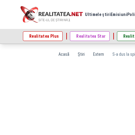
Ultimele știri
Emisiuni
Poli
Realitatea Plus
Realitatea Star
Realit
Acasă
Știri
Extern
S-a dus la sp