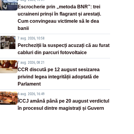
Escrocherie prin „metoda BNR”: trei
ucraineni prinși în flagrant și arestați.
Cum convingeau victimele să le dea
banii
7 aug. 2026, 10:58
Percheziții la suspecți acuzați că au furat
cabluri din parcuri fotovoltaice
7 aug. 2026, 08:21
CCR discută pe 12 august sesizarea
privind legea integrității adoptată de
Parlament
6 aug. 2026, 16:49
ÎCCJ amână până pe 20 august verdictul
în procesul dintre magistrați și Guvern