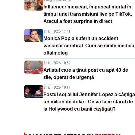
Influencer mexican, împușcat mortal în
timpul unei transmisiuni live pe TikTok.
Atacul a fost surprins în direct
31 iul. 2026, 13:41
Monica Pop a suferit un accident
vascular cerebral. Cum se simte medicu
oftalmolog
31 iul. 2026, 10:59
Artistul care a ținut post cu apă 40 de
zile, operat de urgență
31 iul. 2026, 10:19
Fostul soț al lui Jennifer Lopez a câștiga
un milion de dolari. Ce va face starul de
la Hollywood cu banii câștigați?