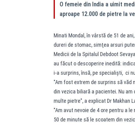
O femeie din India a uimit med
aproape 12.000 de pietre la vez
Minati Mondal, în vârstă de 51 de ani,
dureri de stomac, simţea arsuri pute
Medicii de la Spitalul Debdoot Sevaya
au făcut o descoperire inedită: indica
i-a surprins, însă, pe specialişti, ci 
"Am fost extrem de surprins să văd n
din vezica biliară a pacientei. Nu am 
multe pietre", a explicat Dr Makhan La
"Am avut nevoie de 4 ore pentru a le n
50 de minute să le scoatem din vezică