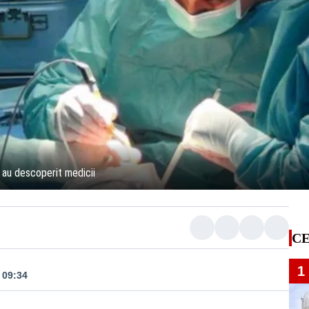
e au descoperit medicii
CE
1
 09:34