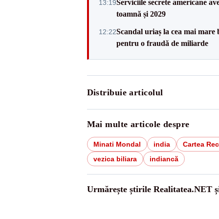
Serviciile secrete americane av
13:19
toamnă și 2029
Scandal uriaș la cea mai mare b
12:22
pentru o fraudă de miliarde
Distribuie articolul
Mai multe articole despre
Minati Mondal
india
Cartea Rec
vezica biliara
indiancă
Urmărește știrile Realitatea.NET ș