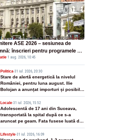
itere ASE 2026 – sesiunea de
mnă: înscrieri pentru programele de
atie
·
1 aug. 2026, 10:45
nță, masterat și doctorat
2
Politica
-
31 iul. 2026, 20:30
Stare de alertă energetică la nivelul
României, pentru luna august. Ilie
Bolojan a anunțat importuri și posibile
restricții – VIDEO
3
Locale
-
31 iul. 2026, 15:52
Adolescentă de 17 ani din Suceava,
transportată la spital după ce s-a
aruncat pe geam. Fata fusese luată de
părinți de la o petrecere cu alcool
Lifestyle
-
31 iul. 2026, 16:09
Horoscop de weekend, 1-2 august.