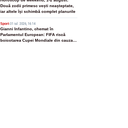
4
Două zodii primesc vești neașteptate,
iar altele își schimbă complet planurile
5
Sport
-
31 iul. 2026, 16:14
Gianni Infantino, chemat în
Parlamentul European: FIFA riscă
boicotarea Cupei Mondiale din cauza
planului cu investitori privați