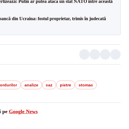
ertizează: Putin ar putea ataca un stat NATO între această
ancă din Ucraina: fostul proprietar, trimis în judecată
ordurilor
analize
caz
pietre
stomac
i pe
Google News