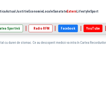
tica
Actual
Justitie
Economie
Locale
Sanatate
Extern
Lifestyle
Sport
atea Sportivă
Radio RFM
Facebook
YouTube
ital cu dureri de stomac. Ce au descoperit medicii va intra în Cartea Recordurilor