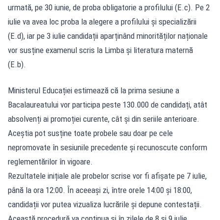
urmată, pe 30 iunie, de proba obligatorie a profilului (E.c). Pe 2
iulie va avea loc proba la alegere a profilului și specializării
(E.d), iar pe 3 iulie candidații aparținând minorităților naționale
vor susține examenul scris la Limba și literatura maternă
(E.b).
Ministerul Educației estimează că la prima sesiune a
Bacalaureatului vor participa peste 130.000 de candidați, atât
absolvenți ai promoției curente, cât și din seriile anterioare.
Aceștia pot susține toate probele sau doar pe cele
nepromovate în sesiunile precedente și recunoscute conform
reglementărilor în vigoare.
Rezultatele inițiale ale probelor scrise vor fi afișate pe 7 iulie,
până la ora 12:00. În aceeași zi, între orele 14:00 și 18:00,
candidații vor putea vizualiza lucrările și depune contestații.
Această procedură va continua și în zilele de 8 și 9 iulie.