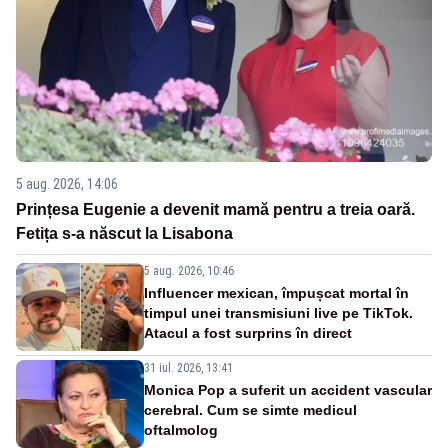
5 aug. 2026, 14:06
Prințesa Eugenie a devenit mamă pentru a treia oară.
Fetița s-a născut la Lisabona
5 aug. 2026, 10:46
Influencer mexican, împușcat mortal în
timpul unei transmisiuni live pe TikTok.
Atacul a fost surprins în direct
31 iul. 2026, 13:41
Monica Pop a suferit un accident vascular
cerebral. Cum se simte medicul
oftalmolog