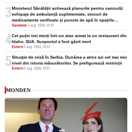
3
Ministerul Sănătății activează planurile pentru caniculă:
echipaje de ambulanță suplimentate, stocuri de
medicamente verificate și puncte de apă în spațiile
Sanatate
-
3 aug. 2026, 10:47
publice
4
Cel puțin trei morți într-un atac armat la un restaurant din
Idaho, SUA. Suspectul a fost găsit mort
Extern
-
3 aug. 2026, 10:51
5
Situație de criză în Serbia. Dunărea a atins azi cel mai mic
nivel din istoria măsurătorilor. Se prefigurează restricții
Extern
-
3 aug. 2026, 10:57
MONDEN