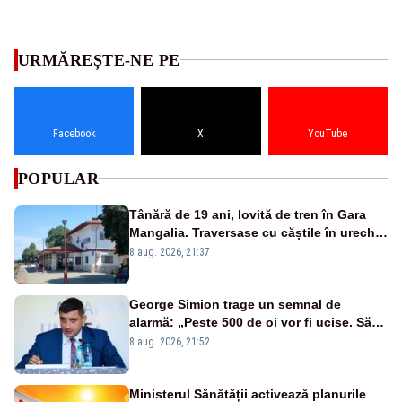
URMĂREȘTE-NE PE
Facebook
X
YouTube
POPULAR
Tânără de 19 ani, lovită de tren în Gara
Mangalia. Traversase cu căștile în urechi
liniile printr-un loc nepermis
8 aug. 2026, 21:37
George Simion trage un semnal de
alarmă: „Peste 500 de oi vor fi ucise. Să
vedem dacă ciobanii vor fi despăgubiți”
8 aug. 2026, 21:52
Ministerul Sănătății activează planurile