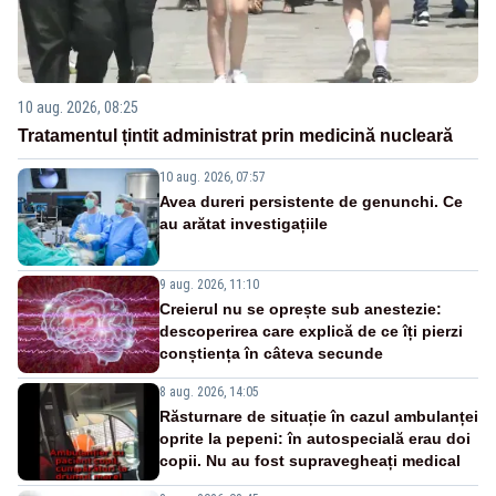
10 aug. 2026, 08:25
Tratamentul țintit administrat prin medicină nucleară
10 aug. 2026, 07:57
Avea dureri persistente de genunchi. Ce
au arătat investigațiile
9 aug. 2026, 11:10
Creierul nu se oprește sub anestezie:
descoperirea care explică de ce îți pierzi
conștiența în câteva secunde
8 aug. 2026, 14:05
Răsturnare de situație în cazul ambulanței
oprite la pepeni: în autospecială erau doi
copii. Nu au fost supravegheați medical