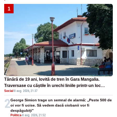
1
Tânără de 19 ani, lovită de tren în Gara Mangalia.
Traversase cu căștile în urechi liniile printr-un loc
Social
·
8 aug. 2026, 21:37
nepermis
2
George Simion trage un semnal de alarmă: „Peste 500 de
oi vor fi ucise. Să vedem dacă ciobanii vor fi
despăgubiți”
Politica
-
8 aug. 2026, 21:52