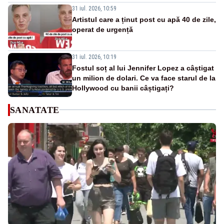
31 iul. 2026, 10:59
Artistul care a ținut post cu apă 40 de zile,
operat de urgență
31 iul. 2026, 10:19
Fostul soț al lui Jennifer Lopez a câștigat
un milion de dolari. Ce va face starul de la
Hollywood cu banii câștigați?
SANATATE