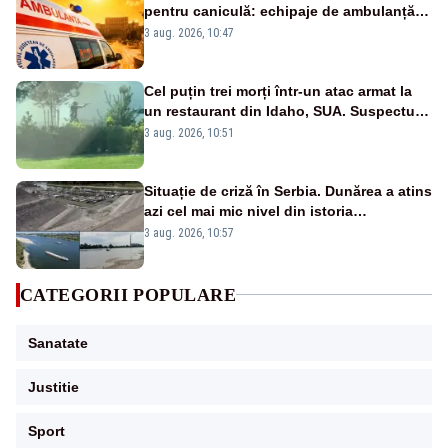
pentru caniculă: echipaje de ambulanță
suplimentate, stocuri de medicamente
3 aug. 2026, 10:47
verificate și puncte de apă în spațiile
publice
Cel puțin trei morți într-un atac armat la
un restaurant din Idaho, SUA. Suspectul a
fost găsit mort
3 aug. 2026, 10:51
Situație de criză în Serbia. Dunărea a atins
azi cel mai mic nivel din istoria
măsurătorilor. Se prefigurează restricții
3 aug. 2026, 10:57
CATEGORII POPULARE
Sanatate
Justitie
Sport