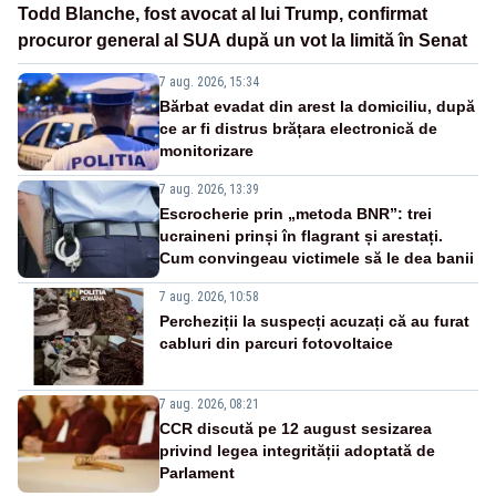
Todd Blanche, fost avocat al lui Trump, confirmat
procuror general al SUA după un vot la limită în Senat
7 aug. 2026, 15:34
Bărbat evadat din arest la domiciliu, după
ce ar fi distrus brățara electronică de
monitorizare
7 aug. 2026, 13:39
Escrocherie prin „metoda BNR”: trei
ucraineni prinși în flagrant și arestați.
Cum convingeau victimele să le dea banii
7 aug. 2026, 10:58
Percheziții la suspecți acuzați că au furat
cabluri din parcuri fotovoltaice
7 aug. 2026, 08:21
CCR discută pe 12 august sesizarea
privind legea integrității adoptată de
Parlament