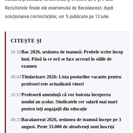
Rezultatele finale ale examenului de Bacalaureat, după
soluționarea contestațiilor, vor fi publicate pe 13 iulie.
CITEȘTE ȘI
Bac 2026, sesiunea de toamnă: Probele scrise încep
16:38
luni. Până la ce oră se face accesul în sălile de
examen
Titularizare 2026: Lista posturilor vacante pentru
08:04
profesori este actualizată vineri
Profesorii amenință că vor boicota începerea
10:57
noului an școlar. Sindicatele cer salarii mai mari
pentru toți angajații din educație
Bacalaureat 2026, sesiunea de toamnă începe pe 3
08:23
august. Peste 33.000 de absolvenți sunt înscriși