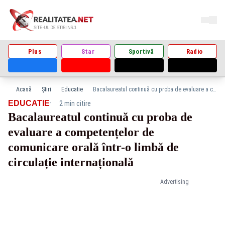
Plus
Star
Sportivă
Radio
Acasă
Știri
Educatie
Bacalaureatul continuă cu proba de evaluare a competențelor de comunicare orală într-o limbă de circulație internațională
·
EDUCATIE
2 min citire
Bacalaureatul continuă cu proba de
evaluare a competențelor de
comunicare orală într-o limbă de
circulație internațională
Advertising