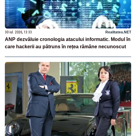
30 iul. 2026, 13:33
Realitatea.NET
ANP dezvăluie cronologia atacului informatic. Modul în
care hackerii au pătruns în rețea rămâne necunoscut