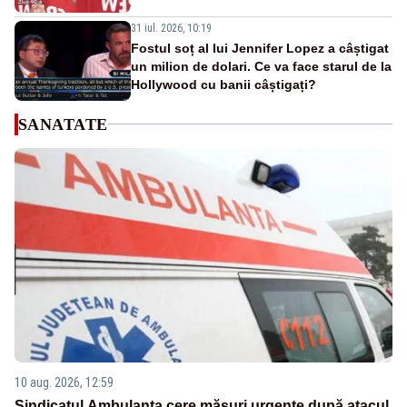
31 iul. 2026, 10:19
Fostul soț al lui Jennifer Lopez a câștigat
un milion de dolari. Ce va face starul de la
Hollywood cu banii câștigați?
SANATATE
10 aug. 2026, 12:59
Sindicatul Ambulanța cere măsuri urgente după atacul