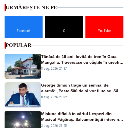
URMĂREȘTE-NE PE
Facebook
X
YouTube
POPULAR
Tânără de 19 ani, lovită de tren în Gara
Mangalia. Traversase cu căștile în urechi
liniile printr-un loc nepermis
8 aug. 2026, 21:37
George Simion trage un semnal de
alarmă: „Peste 500 de oi vor fi ucise. Să
vedem dacă ciobanii vor fi despăgubiți”
8 aug. 2026, 21:52
Misiune dificilă în vârful Lespezi din
Masivul Făgăraş. Salvamontiștii intervin
pentru recuperarea a doi tineri
3 aug. 2026, 23:45