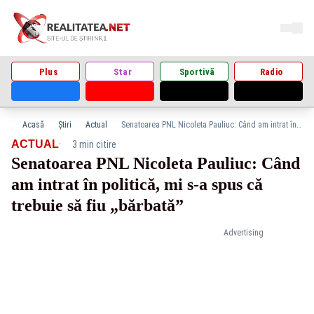
Plus
Star
Sportivă
Radio
Acasă
Știri
Actual
Senatoarea PNL Nicoleta Pauliuc: Când am intrat în politică, mi s-a spus că trebuie să fiu „bărbată”
·
ACTUAL
3 min citire
Senatoarea PNL Nicoleta Pauliuc: Când
am intrat în politică, mi s-a spus că
trebuie să fiu „bărbată”
Advertising