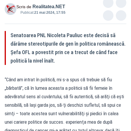
Realitatea.NET
Scris de
Publicat:
21 mai 2024, 17:55
Senatoarea PNL Nicoleta Pauliuc este decisă să
dărâme stereotipurile de gen în politica românească.
Șefa OFL a povestit prin ce a trecut de când face
politică la nivel înalt.
“Când am intrat în politică, mi s-a spus că trebuie să fiu
„bărbată”, că în lumea aceasta a politicii să fii femeie în
adevăratul sens al cuvântului, să fii autentică, să arăţi că eşti
sensibilă, să laşi garda jos, să-ţi deschizi sufletul, să spui ce
simţi – toate acestea sunt vulnerabilităţi şi piedici în calea
unei cariere politice de succes. experienţa mea de după
diagnosticul de cancer mi-a arătat cu totul altceva: dacă îţi