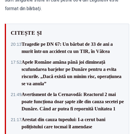
format din bărbaţi.
CITEȘTE ȘI
Tragedie pe DN 67: Un bărbat de 33 de ani a
20:13
murit într-un accident cu un TIR, în Vâlcea
Apele Române amâna până joi dimineață
17:52
scufundarea barjelor pe Dunăre pentru a evita
riscurile. „Dacă există un minim risc, operațiunea
se va anula”
Avertisment de la Cernavodă: Reactorul 2 mai
21:49
poate funcționa doar șapte zile din cauza secetei pe
Dunăre. Când ar putea fi repornită Unitatea 1
Arestat din cauza tupeului: I-a cerut bani
21:17
polițistului care tocmai îl amendase