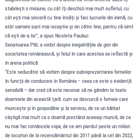
stabileşti o misiune, cu cât îţi deschizi mai mult sufletul, cu
cât eşti mai sinceră cu tine însăţi şi faci lucrurile din inimă, cu
atât oameni sunt mai receptivi şi vin către tine, pentru că simt
că eşti de-a lor”, a spus Nicoleta Pauliuc.
Senatoarea PNL a vorbit despre inegalitățile de gen din
societatea românească, și felul în care acestea se reflectă și
în arena politică:
“Este seducător să vorbim despre subreprezentarea femeilor
în funcţii de conducere în România – ceea ce este o evidenţă
sensibilă – dar cred că este necesar să ne gândim la toate
doamnele din această ţară: cum se descurcă o femeie care
munceşte şi în gospodărie şi la serviciu, de ce un bărbat
câştigă mai mult ca o doamă prestând aceeaşi muncă, de ce
nu mai fac româncele copii, de ce am pierdut peste un milion
de locuitori de la recensământul din 2011 până la cel din 2022,