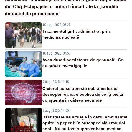
din Cluj. Echipajele ar putea fi încadrate la „condiții
deosebit de periculoase”
10 aug. 2026, 08:25
Tratamentul țintit administrat prin
medicină nucleară
10 aug. 2026, 07:57
Avea dureri persistente de genunchi. Ce
au arătat investigațiile
9 aug. 2026, 11:10
Creierul nu se oprește sub anestezie:
descoperirea care explică de ce îți pierzi
conștiența în câteva secunde
8 aug. 2026, 14:05
Răsturnare de situație în cazul ambulanței
oprite la pepeni: în autospecială erau doi
copii. Nu au fost supravegheați medical