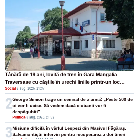
Tânără de 19 ani, lovită de tren în Gara Mangalia.
Traversase cu căștile în urechi liniile printr-un loc
Social
·
8 aug. 2026, 21:37
nepermis
2
George Simion trage un semnal de alarmă: „Peste 500 de
oi vor fi ucise. Să vedem dacă ciobanii vor fi
despăgubiți”
Politica
-
8 aug. 2026, 21:52
3
Misiune dificilă în vârful Lespezi din Masivul Făgăraş.
Salvamontiștii intervin pentru recuperarea a doi tineri