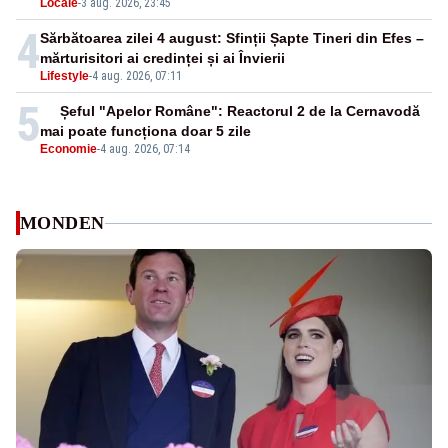
Locale
-
3 aug. 2026, 23:45
4
Sărbătoarea zilei 4 august: Sfinții Șapte Tineri din Efes –
mărturisitori ai credinței și ai Învierii
Lifestyle
-
4 aug. 2026, 07:11
5
Șeful "Apelor Române": Reactorul 2 de la Cernavodă
mai poate funcționa doar 5 zile
Economie
-
4 aug. 2026, 07:14
MONDEN