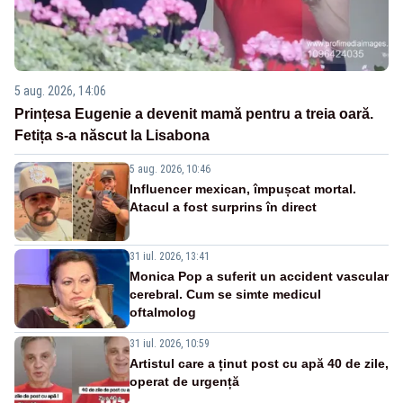
5 aug. 2026, 14:06
Prințesa Eugenie a devenit mamă pentru a treia oară.
Fetița s-a născut la Lisabona
5 aug. 2026, 10:46
Influencer mexican, împușcat mortal.
Atacul a fost surprins în direct
31 iul. 2026, 13:41
Monica Pop a suferit un accident vascular
cerebral. Cum se simte medicul
oftalmolog
31 iul. 2026, 10:59
Artistul care a ținut post cu apă 40 de zile,
operat de urgență