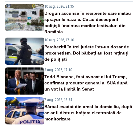
10 aug. 2026, 21:35
Droguri ascunse în recipiente care imitau
sprayurile nazale. Ce au descoperit
polițiștii înaintea marilor festivaluri din
România
10 aug. 2026, 17:10
Percheziții în trei județe într-un dosar de
proxenetism. Doi bărbați au fost reținuți
de polițiști
8 aug. 2026, 17:10
Todd Blanche, fost avocat al lui Trump,
confirmat procuror general al SUA după
un vot la limită în Senat
7 aug. 2026, 15:34
Bărbat evadat din arest la domiciliu, după
ce ar fi distrus brățara electronică de
monitorizare