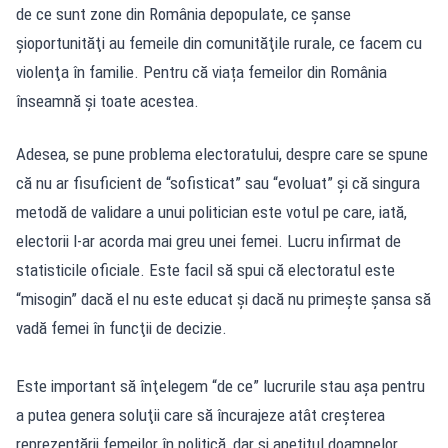
de ce sunt zone din România depopulate, ce şanse
şioportunităţi au femeile din comunităţile rurale, ce facem cu
violenţa în familie. Pentru că viața femeilor din România
înseamnă şi toate acestea.
Adesea, se pune problema electoratului, despre care se spune
că nu ar fisuficient de “sofisticat” sau “evoluat” şi că singura
metodă de validare a unui politician este votul pe care, iată,
electorii l-ar acorda mai greu unei femei. Lucru infirmat de
statisticile oficiale. Este facil să spui că electoratul este
“misogin” dacă el nu este educat şi dacă nu primeşte şansa să
vadă femei în funcţii de decizie.
Este important să înţelegem “de ce” lucrurile stau aşa pentru
a putea genera soluţii care să încurajeze atât creşterea
reprezentării femeilor în politică, dar şi apetitul doamnelor