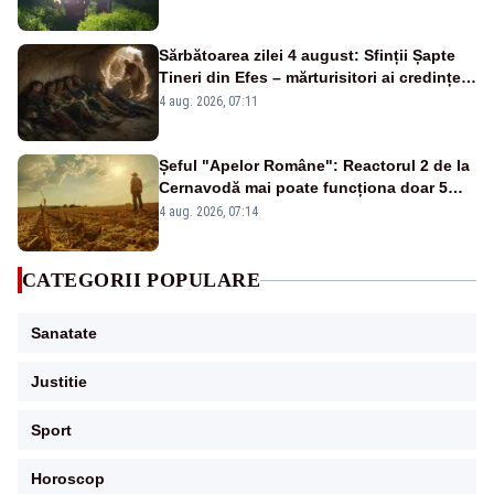
Sărbătoarea zilei 4 august: Sfinții Șapte
Tineri din Efes – mărturisitori ai credinței
și ai Învierii
4 aug. 2026, 07:11
Șeful "Apelor Române": Reactorul 2 de la
Cernavodă mai poate funcționa doar 5
zile
4 aug. 2026, 07:14
CATEGORII POPULARE
Sanatate
Justitie
Sport
Horoscop