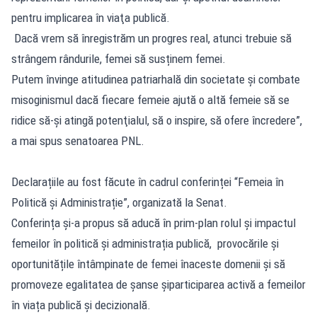
pentru implicarea în viaţa publică.
Dacă vrem să înregistrăm un progres real, atunci trebuie să
strângem rândurile, femei să susținem femei.
Putem învinge atitudinea patriarhală din societate şi combate
misoginismul dacă fiecare femeie ajută o altă femeie să se
ridice să-şi atingă potenţialul, să o inspire, să ofere încredere”,
a mai spus senatoarea PNL.
Declarațiile au fost făcute în cadrul conferinței “Femeia în
Politică și Administrație”, organizată la Senat.
Conferința și-a propus să aducă în prim-plan rolul și impactul
femeilor în politică și administrația publică, provocările și
oportunitățile întâmpinate de femei înaceste domenii și să
promoveze egalitatea de șanse șiparticiparea activă a femeilor
în viața publică și decizională.