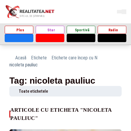
Plus
Star
Sportivă
Radio
Acasă
Etichete
Etichete care încep cu N
nicoleta pauliuc
Tag: nicoleta pauliuc
Toate etichetele
ARTICOLE CU ETICHETA "NICOLETA
PAULIUC"