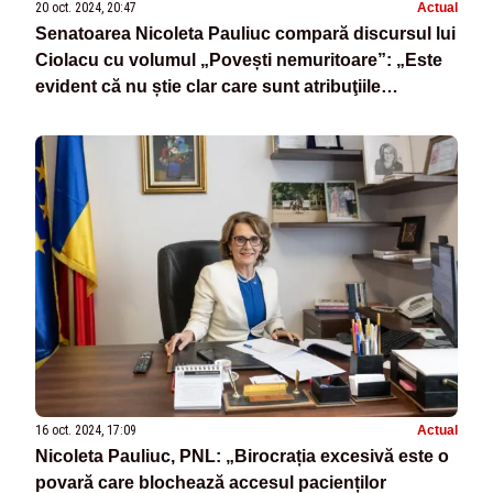
20 oct. 2024, 20:47
Actual
Senatoarea Nicoleta Pauliuc compară discursul lui
Ciolacu cu volumul „Povești nemuritoare”: „Este
evident că nu știe clar care sunt atribuţiile
Preşedintelui ţării”
16 oct. 2024, 17:09
Actual
Nicoleta Pauliuc, PNL: „Birocrația excesivă este o
povară care blochează accesul pacienților