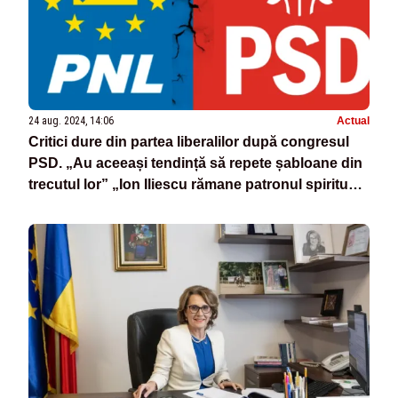
24 aug. 2024, 14:06
Actual
Critici dure din partea liberalilor după congresul
PSD. „Au aceeași tendință să repete șabloane din
trecutul lor” „Ion Iliescu rămane patronul spiritual
si politic al PSD”