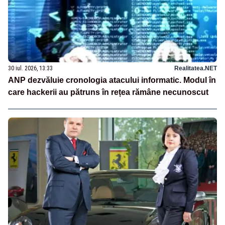
30 iul. 2026, 13:33
Realitatea.NET
ANP dezvăluie cronologia atacului informatic. Modul în
care hackerii au pătruns în rețea rămâne necunoscut