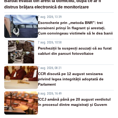
Bărbat evadat din arest la domiciliu, după ce ar fi
distrus brățara electronică de monitorizare
7 aug. 2026, 13:39
Escrocherie prin „metoda BNR”: trei
ucraineni prinși în flagrant și arestați.
Cum convingeau victimele să le dea banii
7 aug. 2026, 10:58
Percheziții la suspecți acuzați că au furat
cabluri din parcuri fotovoltaice
7 aug. 2026, 08:21
CCR discută pe 12 august sesizarea
privind legea integrității adoptată de
Parlament
6 aug. 2026, 16:49
ÎCCJ amână până pe 20 august verdictul
în procesul dintre magistrați și Guvern