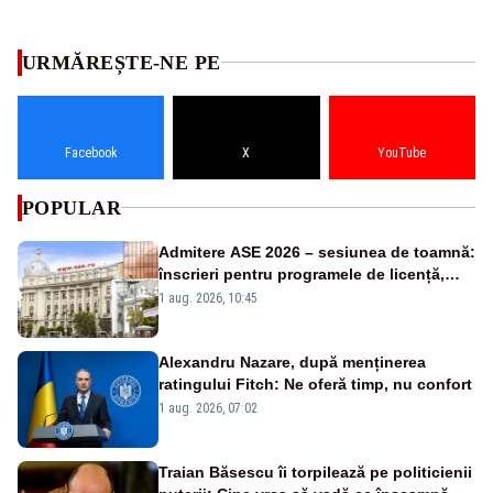
URMĂREȘTE-NE PE
Facebook
X
YouTube
POPULAR
Admitere ASE 2026 – sesiunea de toamnă:
înscrieri pentru programele de licență,
masterat și doctorat
1 aug. 2026, 10:45
Alexandru Nazare, după menținerea
ratingului Fitch: Ne oferă timp, nu confort
1 aug. 2026, 07:02
Traian Băsescu îi torpilează pe politicienii