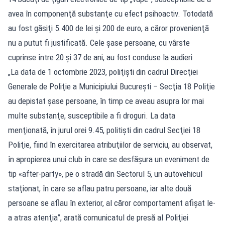
avea în componenţă substanţe cu efect psihoactiv. Totodată
au fost găsiţi 5.400 de lei şi 200 de euro, a căror provenienţă
nu a putut fi justificată. Cele şase persoane, cu vârste
cuprinse între 20 şi 37 de ani, au fost conduse la audieri
„La data de 1 octombrie 2023, poliţişti din cadrul Direcţiei
Generale de Poliţie a Municipiului Bucureşti – Secţia 18 Poliţie
au depistat şase persoane, în timp ce aveau asupra lor mai
multe substanţe, susceptibile a fi droguri. La data
menţionată, în jurul orei 9.45, politişti din cadrul Secţiei 18
Poliţie, fiind în exercitarea atribuţiilor de serviciu, au observat,
în apropierea unui club în care se desfăşura un eveniment de
tip «after-party», pe o stradă din Sectorul 5, un autovehicul
staţionat, în care se aflau patru persoane, iar alte două
persoane se aflau în exterior, al căror comportament afişat le-
a atras atenţia”, arată comunicatul de presă al Poliţiei