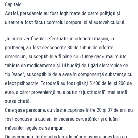
Capitalei.
Astfel, persoanele au fost legitimate de către poliţişti şi
ulterior a fost făcut controlul corporal şi al autovehiculului.
„În urma verificărilor efectuate, în interiorul maşinii, în
portbagaj, au fost descoperite 80 de tuburi de diferite
dimensiuni, susceptibile a fi pline cu «funny gas», mai multe
tablete de medicamente şi 14 bucăţi de ţigări electronice de
tip “vape”, susceptibile de a avea în componenţă substanţe cu
efect psihoactiv. Totodată au fost găsiţi 5.400 de lei şi 200 de
euro, a căror provenienţă nu a putut fi justificată”, mai arată
sursa citată.
Cele şase persoane, cu vârste cuprinse între 20 şi 37 de ani, au
fost conduse la audieri, în vederea cercetărilor şi a luării
măsurilor legale ce se impun.
De asemenea, toate substanţele găsite asupra acestora au