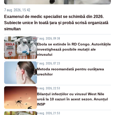
7 aug. 2026, 15:42
Examenul de medic specialist se schimbă din 2026.
Subiecte unice în toată țara și probă scrisă organizată
simultan
7 aug. 2026, 09:38
Ebola se extinde în RD Congo. Autoritățile
investighează posibile mutații ale
virusului
7 aug. 2026, 07:23
Metoda recomandată pentru curățarea
urechilor
6 aug. 2026, 22:53
Bilanțul infecțiilor cu virusul West Nile
urcă la 10 cazuri în acest sezon. Anunțul
INSP
6 aug. 2026, 21:53