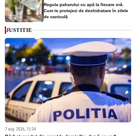
Regula paharului cu apă la fiecare oră.
Cum te protejezi de deshidratare în zilele
de caniculă
JUSTITIE
7 aug. 2026, 15:34