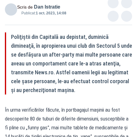
Dan Istratie
Scris de
Publicat:
1 oct. 2023, 14:08
Poliţiştii din Capitală au depistat, duminică
dimineaţă, în apropierea unui club din Sectorul 5 unde
se desfăşura un after-party mai multe persoane care
aveau un comportament care le-a atras atenţia,
transmite News.ro. Astfel oamenii legii au legitimat
cele şase persoane, le-au efectuat control corporal
şi au percheziţionat maşina.
În urma verificărilor făcute, în portbagajul maşinii au fost
descoperite 80 de tuburi de diferite dimensiuni, susceptibile a
fi pline cu „funny gas”, mai multe tablete de medicamente şi
14 bucăţi de ţigări electronice de tip „vape”, susceptibile de a