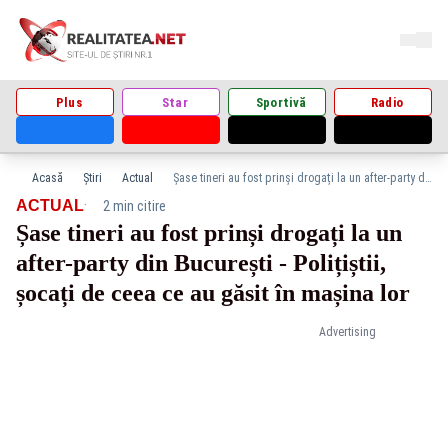
Plus
Star
Sportivă
Radio
Acasă
Știri
Actual
Șase tineri au fost prinși drogați la un after-party din București - Polițiștii, șocați de ceea ce au găsit în mașina lor
·
ACTUAL
2 min citire
Șase tineri au fost prinși drogați la un
after-party din București - Polițiștii,
șocați de ceea ce au găsit în mașina lor
Advertising