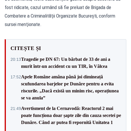
fost ridicate, cazul urmând să fie preluat de Brigada de
Combatere a Criminalităţii Organizate Bucureşti, conform
sursei menţionate.
CITEȘTE ȘI
Tragedie pe DN 67: Un bărbat de 33 de ani a
20:13
murit într-un accident cu un TIR, în Vâlcea
Apele Române amâna până joi dimineață
17:52
scufundarea barjelor pe Dunăre pentru a evita
riscurile. „Dacă există un minim risc, operațiunea
se va anula”
Avertisment de la Cernavodă: Reactorul 2 mai
21:49
poate funcționa doar șapte zile din cauza secetei pe
Dunăre. Când ar putea fi repornită Unitatea 1