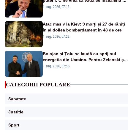
puterii: Cine vrea să vadă ce înseamnă să
fii prost, se uită la România
1 aug. 2026, 07:13
Atac masiv la Kiev: 9 morți și 27 de răniți
în al doilea bombardament în 48 de ore
1 aug. 2026, 07:22
Bolojan și Țoiu se laudă cu sprijinul
energetic din Ucraina. Pentru Zelenski și
înalții oficiali de la Kiev, subiectul nu
1 aug. 2026, 07:56
există
CATEGORII POPULARE
Sanatate
Justitie
Sport