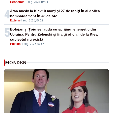
Economie
-
1 aug. 2026, 07:13
4
Atac masiv la Kiev: 9 morți și 27 de răniți în al doilea
bombardament în 48 de ore
Extern
-
1 aug. 2026, 07:22
5
Bolojan și Țoiu se laudă cu sprijinul energetic din
Ucraina. Pentru Zelenski și înalții oficiali de la Kiev,
subiectul nu există
Politica
-
1 aug. 2026, 07:56
MONDEN