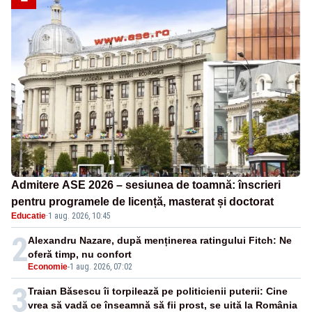
Admitere ASE 2026 – sesiunea de toamnă: înscrieri
pentru programele de licență, masterat și doctorat
Educatie
·
1 aug. 2026, 10:45
2
Alexandru Nazare, după menținerea ratingului Fitch: Ne
oferă timp, nu confort
Economie
-
1 aug. 2026, 07:02
3
Traian Băsescu îi torpilează pe politicienii puterii: Cine
vrea să vadă ce înseamnă să fii prost, se uită la România