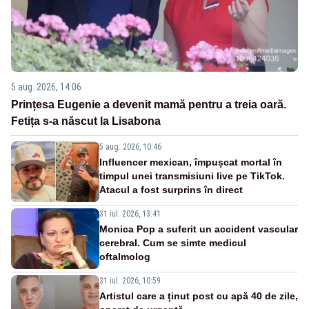
5 aug. 2026, 14:06
Prințesa Eugenie a devenit mamă pentru a treia oară.
Fetița s-a născut la Lisabona
5 aug. 2026, 10:46
Influencer mexican, împușcat mortal în
timpul unei transmisiuni live pe TikTok.
Atacul a fost surprins în direct
31 iul. 2026, 13:41
Monica Pop a suferit un accident vascular
cerebral. Cum se simte medicul
oftalmolog
31 iul. 2026, 10:59
Artistul care a ținut post cu apă 40 de zile,