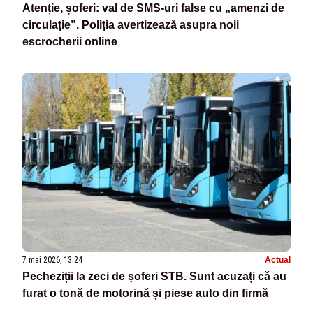
Atenție, șoferi: val de SMS-uri false cu „amenzi de
circulație”. Poliția avertizează asupra noii
escrocherii online
7 mai 2026, 13:24
Actual
Pecheziții la zeci de șoferi STB. Sunt acuzați că au
furat o tonă de motorină și piese auto din firmă