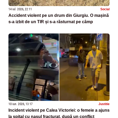
14 iul. 2026, 22:11
Social
Accident violent pe un drum din Giurgiu. O mașină
s-a izbit de un TIR și s-a răsturnat pe câmp
10 iun. 2026, 13:17
Justitie
Incident violent pe Calea Victoriei: o femeie a ajuns
la spital cu nasul fracturat, după un conflict