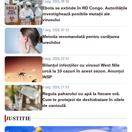
7 aug. 2026, 09:38
Ebola se extinde în RD Congo. Autoritățile
investighează posibile mutații ale
virusului
7 aug. 2026, 07:23
Metoda recomandată pentru curățarea
urechilor
6 aug. 2026, 22:53
Bilanțul infecțiilor cu virusul West Nile
urcă la 10 cazuri în acest sezon. Anunțul
INSP
6 aug. 2026, 21:53
Regula paharului cu apă la fiecare oră.
Cum te protejezi de deshidratare în zilele
de caniculă
JUSTITIE