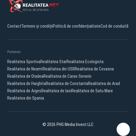
Contact
Termeni și condiții
Politică de confidențialitate
Cod de conduită
Parteneri:
Realitatea Sportiva
Realitatea Star
Realitatea Ecologista
Realitatea de Neamt
Realitatea din USR
Realitatea de Covasna
Realitatea de Oradea
Realitatea de Caras-Severin
Realitatea de Harghita
Realitatea de Constanta
Realitatea de Arad
Realitatea de Arges
Realitatea de Iasi
Realitatea de Satu Mare
Realitatea din Spania
© 2026 PHG Media Invest LLC
Facebook
YouTube
X
TikTok