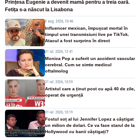
Prințesa Eugenie a devenit mamă pentru a treia oară.
Fetița s-a născut la Lisabona
5 aug. 2026, 10:46
Influencer mexican, împușcat mortal în
timpul unei transmisiuni live pe TikTok.
Atacul a fost surprins în direct
31 iul. 2026, 13:41
Monica Pop a suferit un accident vascular
cerebral. Cum se simte medicul
oftalmolog
31 iul. 2026, 10:59
Artistul care a ținut post cu apă 40 de zile,
operat de urgență
31 iul. 2026, 10:19
Fostul soț al lui Jennifer Lopez a câștigat
un milion de dolari. Ce va face starul de la
Hollywood cu banii câștigați?