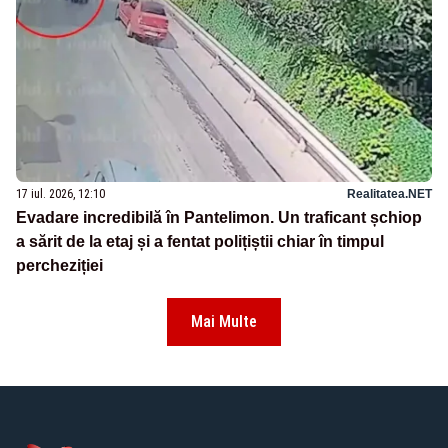
17 iul. 2026, 12:10
Realitatea.NET
Evadare incredibilă în Pantelimon. Un traficant șchiop
a sărit de la etaj și a fentat polițiștii chiar în timpul
percheziției
Mai Multe