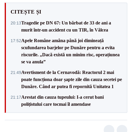
CITEȘTE ȘI
Tragedie pe DN 67: Un bărbat de 33 de ani a
20:13
murit într-un accident cu un TIR, în Vâlcea
Apele Române amâna până joi dimineață
17:52
scufundarea barjelor pe Dunăre pentru a evita
riscurile. „Dacă există un minim risc, operațiunea
se va anula”
Avertisment de la Cernavodă: Reactorul 2 mai
21:49
poate funcționa doar șapte zile din cauza secetei pe
Dunăre. Când ar putea fi repornită Unitatea 1
Arestat din cauza tupeului: I-a cerut bani
21:17
polițistului care tocmai îl amendase