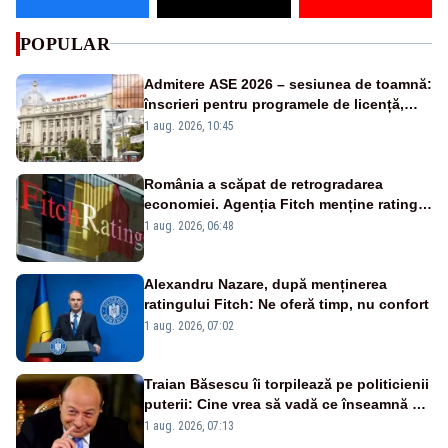
POPULAR
Admitere ASE 2026 – sesiunea de toamnă:
înscrieri pentru programele de licență,
masterat și doctorat
1 aug. 2026, 10:45
România a scăpat de retrogradarea
economiei. Agenția Fitch menține ratingul
„BBB-” cu perspectivă negativă
1 aug. 2026, 06:48
Alexandru Nazare, după menținerea
ratingului Fitch: Ne oferă timp, nu confort
1 aug. 2026, 07:02
Traian Băsescu îi torpilează pe politicienii
puterii: Cine vrea să vadă ce înseamnă să
fii prost, se uită la România
1 aug. 2026, 07:13