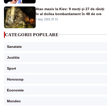
Atac masiv la Kiev: 9 morți și 27 de răniți
în al doilea bombardament în 48 de ore
1 aug. 2026, 07:22
CATEGORII POPULARE
Sanatate
Justitie
Sport
Horoscop
Economie
Monden