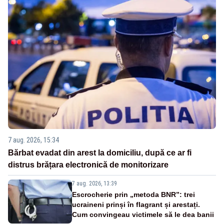
7 aug. 2026, 15:34
Bărbat evadat din arest la domiciliu, după ce ar fi
distrus brățara electronică de monitorizare
7 aug. 2026, 13:39
Escrocherie prin „metoda BNR”: trei
ucraineni prinși în flagrant și arestați.
Cum convingeau victimele să le dea banii