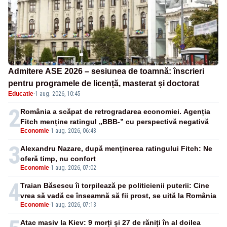
Admitere ASE 2026 – sesiunea de toamnă: înscrieri
pentru programele de licență, masterat și doctorat
Educatie
·
1 aug. 2026, 10:45
2
România a scăpat de retrogradarea economiei. Agenția
Fitch menține ratingul „BBB-” cu perspectivă negativă
Economie
-
1 aug. 2026, 06:48
3
Alexandru Nazare, după menținerea ratingului Fitch: Ne
oferă timp, nu confort
Economie
-
1 aug. 2026, 07:02
4
Traian Băsescu îi torpilează pe politicienii puterii: Cine
vrea să vadă ce înseamnă să fii prost, se uită la România
Economie
-
1 aug. 2026, 07:13
Atac masiv la Kiev: 9 morți și 27 de răniți în al doilea