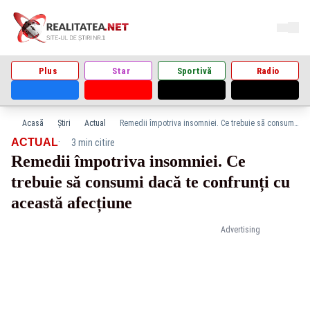
Plus
Star
Sportivă
Radio
Acasă
Știri
Actual
Remedii împotriva insomniei. Ce trebuie să consumi dacă te confrunți cu această afecțiune
·
ACTUAL
3 min citire
Remedii împotriva insomniei. Ce
trebuie să consumi dacă te confrunți cu
această afecțiune
Advertising