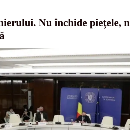
erului. Nu închide piețele, n
ră