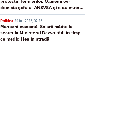
protestul fermierilor. Oamenii cer
demisia șefului ANSVSA și s-au mutat
în Piața Victoria– LIVE TEXT
5
Politica
-
30 iul. 2026, 07:26
Manevră mascată. Salarii mărite la
secret la Ministerul Dezvoltării în timp
ce medicii ies în stradă