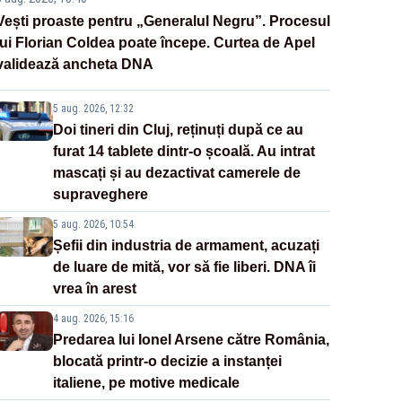
Vești proaste pentru „Generalul Negru”. Procesul
lui Florian Coldea poate începe. Curtea de Apel
validează ancheta DNA
5 aug. 2026, 12:32
Doi tineri din Cluj, reținuți după ce au
furat 14 tablete dintr-o școală. Au intrat
mascați și au dezactivat camerele de
supraveghere
5 aug. 2026, 10:54
Șefii din industria de armament, acuzați
de luare de mită, vor să fie liberi. DNA îi
vrea în arest
4 aug. 2026, 15:16
Predarea lui Ionel Arsene către România,
blocată printr-o decizie a instanței
italiene, pe motive medicale