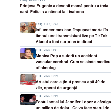
Prințesa Eugenie a devenit mamă pentru a treia
oară. Fetița s-a născut la Lisabona
5 aug. 2026, 10:46
Influencer mexican, împușcat mortal în
timpul unei transmisiuni live pe TikTok.
Atacul a fost surprins în direct
31 iul. 2026, 13:41
Monica Pop a suferit un accident
vascular cerebral. Cum se simte medicu
oftalmolog
31 iul. 2026, 10:59
Artistul care a ținut post cu apă 40 de
zile, operat de urgență
31 iul. 2026, 10:19
Fostul soț al lui Jennifer Lopez a câștiga
un milion de dolari. Ce va face starul de