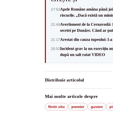
Apele Române amâna până joi d
17:52
riscurile. „Dacă există un mini
Avertisment de la Cernavodă: R
21:49
secetei pe Dunăre. Când ar put
Arestat din cauza tupeului: I-a
21:17
Incident grav la un exercițiu 
20:52
după un salt ratat VIDEO
Distribuie articolul
Mai multe articole despre
florin citu
premier
guvern
pi