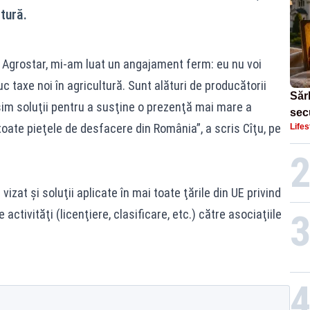
tură.
cu Agrostar, mi-am luat un angajament ferm: eu nu voi
uc taxe noi în agricultură. Sunt alături de producătorii
Sărb
im soluţii pentru a susţine o prezenţă mai mare a
sec
oate pieţele de desfacere din România”, a scris Cîţu, pe
Lifes
Dom
 vizat şi soluţii aplicate în mai toate ţările din UE privind
ctivităţi (licenţiere, clasificare, etc.) către asociaţiile