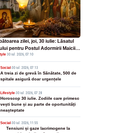
ătoarea zilei, joi, 30 iulie: Lăsatul
ului pentru Postul Adormirii Maicii
tyle
·
30 iul. 2026, 07:10
nului și Sfântul Valentin
2
Social
-
30 iul. 2026, 07:13
A treia zi de grevă în Sănătate, 500 de
spitale asigură doar urgențele
3
Lifestyle
-
30 iul. 2026, 07:28
Horoscop 30 iulie. Zodiile care primesc
vești bune și au parte de oportunități
neașteptate
4
Social
-
30 iul. 2026, 11:55
Tensiuni și gaze lacrimogene la