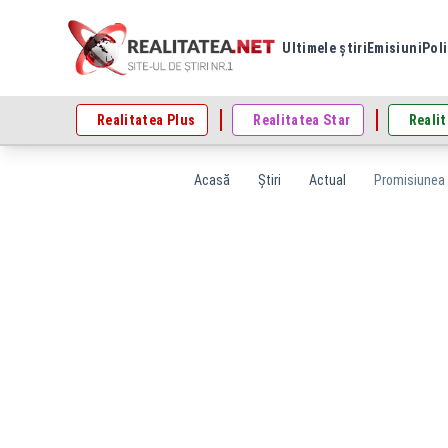
Ultimele știri
Emisiuni
Poli
Realitatea Plus
Realitatea Star
Realit
Acasă
Știri
Actual
Promisiunea p