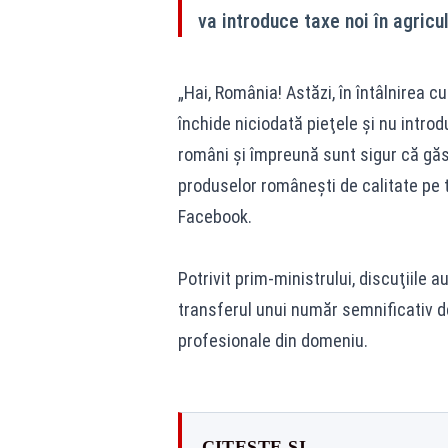
va introduce taxe noi în agricul
„Hai, România! Astăzi, în întâlnirea 
închide niciodată pieţele şi nu introd
români şi împreună sunt sigur că găs
produselor româneşti de calitate pe t
Facebook.
Potrivit prim-ministrului, discuţiile au
transferul unui număr semnificativ de a
profesionale din domeniu.
CITEȘTE ȘI