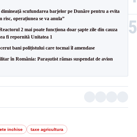
imineață scufundarea barjelor pe Dunăre pentru a evita
m risc, operațiunea se va anula”
eactorul 2 mai poate funcționa doar șapte zile din cauza
ea fi repornită Unitatea 1
 cerut bani polițistului care tocmai îl amendase
militar în România: Parașutist rămas suspendat de avion
ete inchise
taxe agricultura