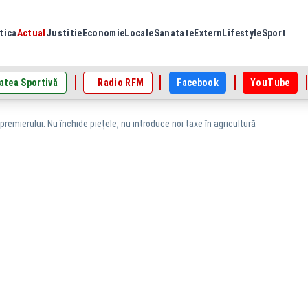
tica
Actual
Justitie
Economie
Locale
Sanatate
Extern
Lifestyle
Sport
atea Sportivă
Radio RFM
Facebook
YouTube
remierului. Nu închide piețele, nu introduce noi taxe în agricultură