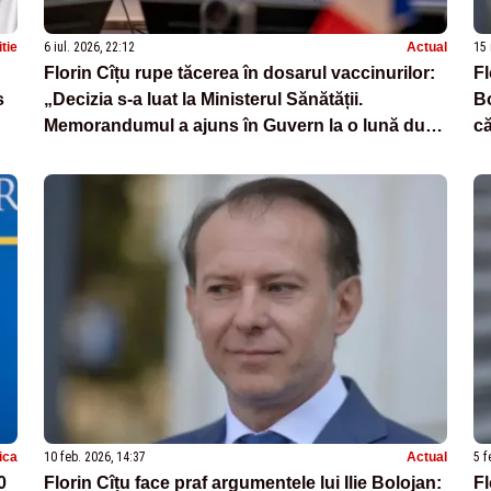
itie
6 iul. 2026, 22:12
Actual
15 
Florin Cîțu rupe tăcerea în dosarul vaccinurilor:
Fl
s
„Decizia s-a luat la Ministerul Sănătății.
Bo
Memorandumul a ajuns în Guvern la o lună după
că
ce expirase termenul de refuz”
în
tica
10 feb. 2026, 14:37
Actual
5 f
0
Florin Cîțu face praf argumentele lui Ilie Bolojan:
Fl