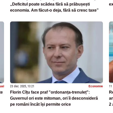
„Deficitul poate scădea fără să prăbușești
ex
economia. Am făcut-o deja, fără să cresc taxe”
ual
23 dec. 2025, 13:21
Economie
11 
te
Florin Cîțu face praf "ordonanța‑trenuleț":
Re
Guvernul ori este mitoman, ori îi desconsideră
an
pe români încât își permite orice
2 