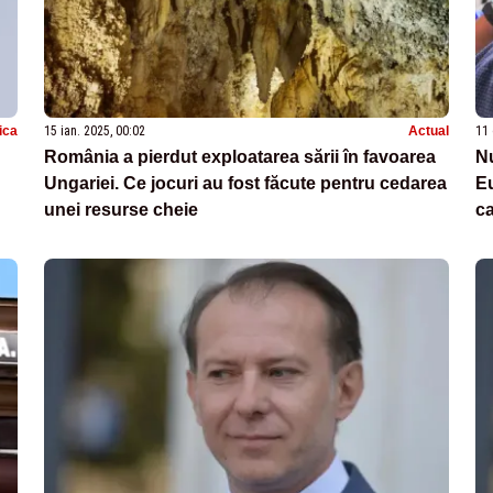
tica
15 ian. 2025, 00:02
Actual
11 
România a pierdut exploatarea sării în favoarea
Nu
Ungariei. Ce jocuri au fost făcute pentru cedarea
Eu
unei resurse cheie
ca
O