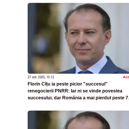
27 oct. 2025, 15:12
Act
Florin Cîțu ia peste picior "succesul"
renegocierii PNRR: Iar ni se vinde povestea
succesului, dar România a mai pierdut peste 7
miliarde euro