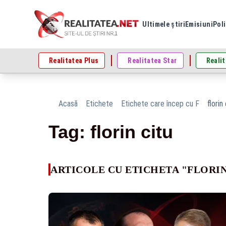
Ultimele știri
Emisiuni
Poli
Realitatea Plus
Realitatea Star
Realit
Acasă
Etichete
Etichete care încep cu F
florin
Tag: florin citu
ARTICOLE CU ETICHETA "FLORIN