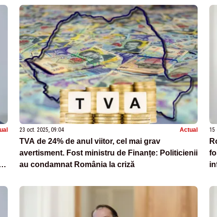
ual
23 oct. 2025, 09:04
Actual
15 
TVA de 24% de anul viitor, cel mai grav
Ro
avertisment. Fost ministru de Finanțe: Politicienii
fo
au condamnat România la criză
in