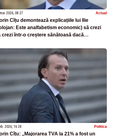
mai 2026, 08:27
Actual
orin Cîțu demontează explicațiile lui Ilie
lojan: Este analfabetism economic) să crezi
 crezi într-o creștere sănătoasă dacă
locuiești consumul cu investițiile
eb. 2026, 16:28
Politica
orin Cîțu: „Majorarea TVA la 21% a fost un