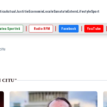
tica
Actual
Justitie
Economie
Locale
Sanatate
Extern
Lifestyle
Sport
atea Sportivă
Radio RFM
Facebook
YouTube
 citu
 CITU"