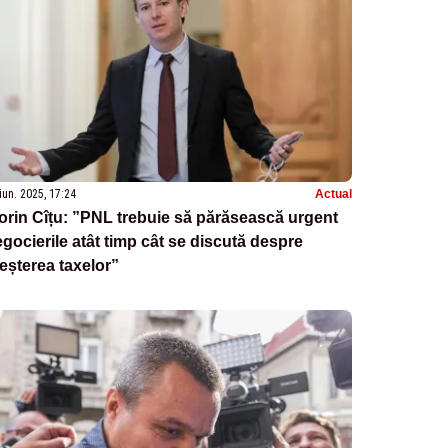
iun. 2025, 17:24
Actual
orin Cîțu: ”PNL trebuie să părăsească urgent
gocierile atât timp cât se discută despre
eșterea taxelor”