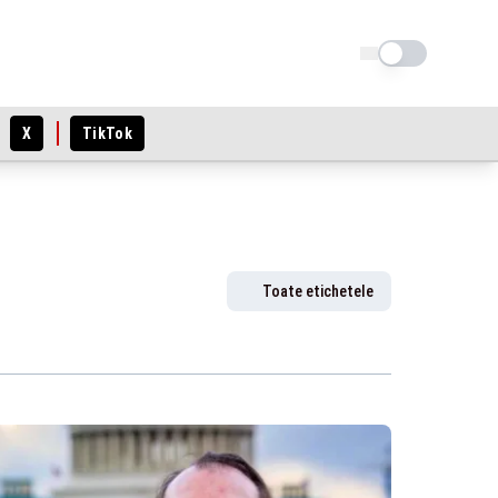
Schimba tema
X
TikTok
Toate etichetele