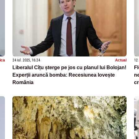
tica
24 iul. 2025, 16:24
Actual
12 
Liberalul Cîțu șterge pe jos cu planul lui Bolojan!
Fl
Experții aruncă bomba: Recesiunea lovește
ne
România
cr