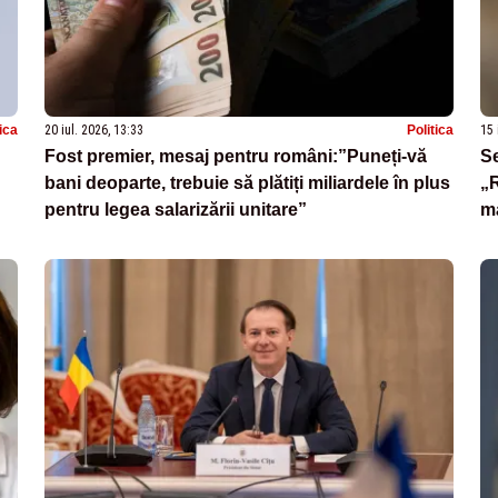
tica
20 iul. 2026, 13:33
Politica
15 
Fost premier, mesaj pentru români:”Puneți-vă
Se
bani deoparte, trebuie să plătiți miliardele în plus
„R
pentru legea salarizării unitare”
ma