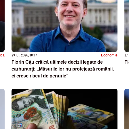
tica
29 iul. 2026, 18:17
Economie
27 
Florin Cîțu critică ultimele decizii legate de
Fl
carburanți: „Măsurile lor nu protejează românii,
ci cresc riscul de penurie”