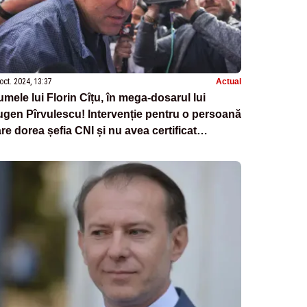
oct. 2024, 13:37
Actual
mele lui Florin Cîțu, în mega-dosarul lui
gen Pîrvulescu! Intervenție pentru o persoană
re dorea șefia CNI și nu avea certificat
RNISS