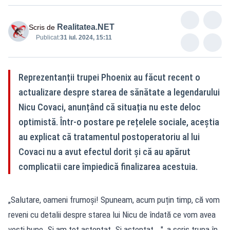
Realitatea.NET
Scris de
Publicat:
31 iul. 2024, 15:11
Reprezentanții trupei Phoenix au făcut recent o
actualizare despre starea de sănătate a legendarului
Nicu Covaci, anunțând că situația nu este deloc
optimistă. Într-o postare pe rețelele sociale, aceștia
au explicat că tratamentul postoperatoriu al lui
Covaci nu a avut efectul dorit și că au apărut
complicatii care împiedică finalizarea acestuia.
„Salutare, oameni frumoși! Spuneam, acum puțin timp, că vom
reveni cu detalii despre starea lui Nicu de îndată ce vom avea
vești bune. Și am tot așteptat. Și așteptat...", a scris trupa în