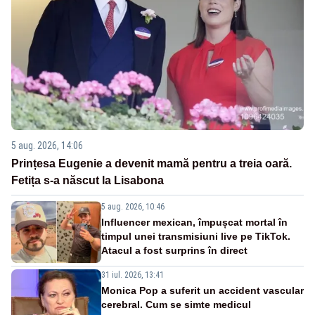
5 aug. 2026, 14:06
Prințesa Eugenie a devenit mamă pentru a treia oară.
Fetița s-a născut la Lisabona
5 aug. 2026, 10:46
Influencer mexican, împușcat mortal în
timpul unei transmisiuni live pe TikTok.
Atacul a fost surprins în direct
31 iul. 2026, 13:41
Monica Pop a suferit un accident vascular
cerebral. Cum se simte medicul