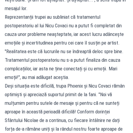
mesajul lor.
Reprezentanții trupei au subliniat că tratamentul
postoperatoriu al lui Nicu Covaci nu a putut fi completat din
cauza unor probleme neașteptate, iar acest lucru adâncește
emoțiile și incertitudinea pentru cei care îl susțin pe artist.
"Realitatea este că lucrurile nu se îndreaptă deloc spre bine.
Tratamentul postoperatoriu nu s-a putut finaliza din cauza
complicațiilor, iar asta ne ține conectați și cu emoții. Mari
emoții!", au mai adăugat aceștia.
Deși situația este dificilă, trupa Phoenix și Nicu Covaci rămân
optimiști și apreciază suportul primit de la fani. "Noi vă
mulțumim pentru sutele de mesaje și pentru că ne sunteți
aproape în această perioadă dificilă! Conform dorinței
Sfântului Nicolae de a continua, cu fiecare întâlnire ne dați
forța de-a rămâne uniți și la rândul nostru foarte aproape de