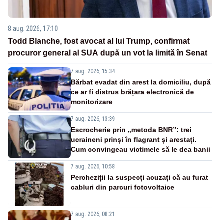
8 aug. 2026, 17:10
Todd Blanche, fost avocat al lui Trump, confirmat
procuror general al SUA după un vot la limită în Senat
7 aug. 2026, 15:34
Bărbat evadat din arest la domiciliu, după
ce ar fi distrus brățara electronică de
monitorizare
7 aug. 2026, 13:39
Escrocherie prin „metoda BNR”: trei
ucraineni prinși în flagrant și arestați.
Cum convingeau victimele să le dea banii
7 aug. 2026, 10:58
Percheziții la suspecți acuzați că au furat
cabluri din parcuri fotovoltaice
7 aug. 2026, 08:21