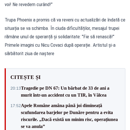
voi! Ne revedem curând!"
Trupa Phoenix a promis că va reveni cu actualizări de îndată ce
situația se va schimba. În ciuda dificultăților, mesajul trupei
rămâne unul de speranță și solidaritate: "Fie să renască!"
Primele imagini cu Nicu Covaci după operație. Artistul și-a
sărbătorit ziua de naștere
CITEȘTE ȘI
Tragedie pe DN 67: Un bărbat de 33 de ani a
20:13
murit într-un accident cu un TIR, în Vâlcea
Apele Române amâna până joi dimineață
17:52
scufundarea barjelor pe Dunăre pentru a evita
riscurile. „Dacă există un minim risc, operațiunea
se va anula”