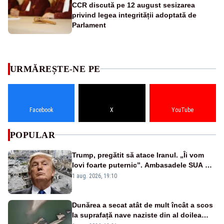
CCR discută pe 12 august sesizarea
privind legea integrității adoptată de
Parlament
URMĂREȘTE-NE PE
Facebook
X
YouTube
POPULAR
Trump, pregătit să atace Iranul. „Îi vom
lovi foarte puternic”. Ambasadele SUA din
Orientul Mijlociu le cer americanilor să
1 aug. 2026, 19:10
părăsească urgent zona
Dunărea a secat atât de mult încât a scos
la suprafață nave naziste din al doilea