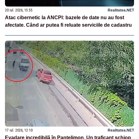
20 iul. 2026, 15:55
Realitatea.NET
Atac cibernetic la ANCPI: bazele de date nu au fost
afectate. Când ar putea fi reluate serviciile de cadastru
17 iul. 2026, 12:10
Realitatea.NET
Evadare incredibilă în Pantelimon. Un traficant șchiop