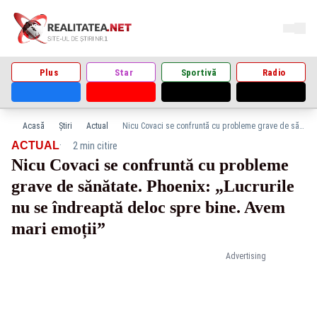
Plus
Star
Sportivă
Radio
Acasă
Știri
Actual
Nicu Covaci se confruntă cu probleme grave de sănătate. Phoenix: „Lucrurile nu se îndreaptă deloc spre bine. Avem mari emoții”
·
ACTUAL
2 min citire
Nicu Covaci se confruntă cu probleme
grave de sănătate. Phoenix: „Lucrurile
nu se îndreaptă deloc spre bine. Avem
mari emoții”
Advertising