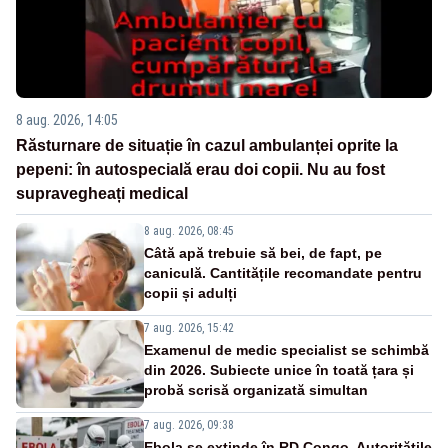
8 aug. 2026, 14:05
Răsturnare de situație în cazul ambulanței oprite la
pepeni: în autospecială erau doi copii. Nu au fost
supravegheați medical
8 aug. 2026, 08:45
Câtă apă trebuie să bei, de fapt, pe
caniculă. Cantitățile recomandate pentru
copii și adulți
7 aug. 2026, 15:42
Examenul de medic specialist se schimbă
din 2026. Subiecte unice în toată țara și
probă scrisă organizată simultan
7 aug. 2026, 09:38
Ebola se extinde în RD Congo. Autoritățile