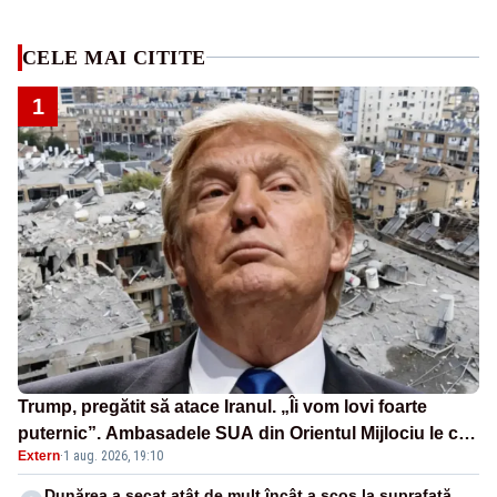
CELE MAI CITITE
1
Trump, pregătit să atace Iranul. „Îi vom lovi foarte
puternic”. Ambasadele SUA din Orientul Mijlociu le cer
Extern
·
1 aug. 2026, 19:10
americanilor să părăsească urgent zona
Dunărea a secat atât de mult încât a scos la suprafață