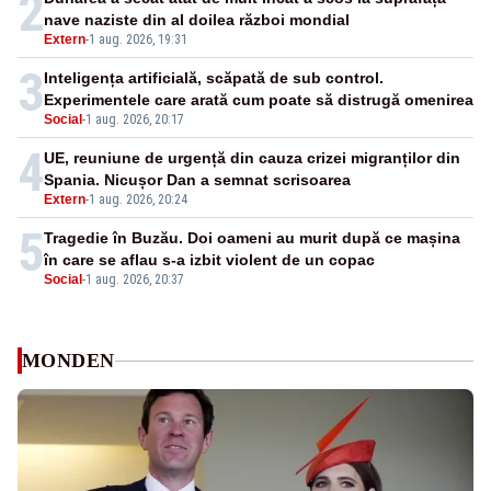
2
nave naziste din al doilea război mondial
Extern
-
1 aug. 2026, 19:31
3
Inteligența artificială, scăpată de sub control.
Experimentele care arată cum poate să distrugă omenirea
Social
-
1 aug. 2026, 20:17
4
UE, reuniune de urgență din cauza crizei migranților din
Spania. Nicușor Dan a semnat scrisoarea
Extern
-
1 aug. 2026, 20:24
5
Tragedie în Buzău. Doi oameni au murit după ce mașina
în care se aflau s-a izbit violent de un copac
Social
-
1 aug. 2026, 20:37
MONDEN