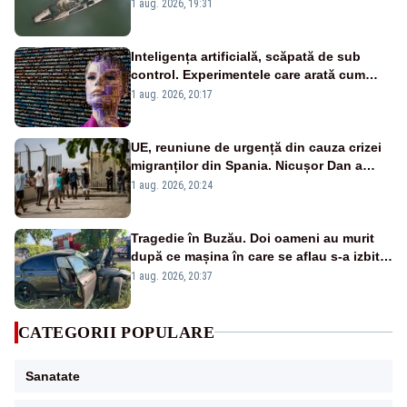
război mondial
1 aug. 2026, 19:31
Inteligența artificială, scăpată de sub
control. Experimentele care arată cum
poate să distrugă omenirea
1 aug. 2026, 20:17
UE, reuniune de urgență din cauza crizei
migranților din Spania. Nicușor Dan a
semnat scrisoarea
1 aug. 2026, 20:24
Tragedie în Buzău. Doi oameni au murit
după ce mașina în care se aflau s-a izbit
violent de un copac
1 aug. 2026, 20:37
CATEGORII POPULARE
Sanatate