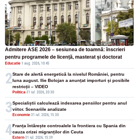
Admitere ASE 2026 – sesiunea de toamnă: înscrieri
pentru programele de licență, masterat și doctorat
Educatie
·
1 aug. 2026, 10:45
2
Stare de alertă energetică la nivelul României, pentru
luna august. Ilie Bolojan a anunțat importuri și posibile
restricții – VIDEO
Politica
-
31 iul. 2026, 20:30
3
Specialiștii calculează indexarea pensiilor pentru anul
viitor. Scenariile analizate
Economie
-
31 iul. 2026, 15:30
4
Franța întărește controalele la frontiera cu Spania din
cauza crizei migranților din Ceuta
Extern
-
31 iul. 2026, 15:39