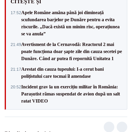
CITEȘTE ȘI
Apele Române amâna până joi dimineață
17:52
scufundarea barjelor pe Dunăre pentru a evita
riscurile. „Dacă există un minim risc, operațiunea
se va anula”
Avertisment de la Cernavodă: Reactorul 2 mai
21:49
poate funcționa doar șapte zile din cauza secetei pe
Dunăre. Când ar putea fi repornită Unitatea 1
Arestat din cauza tupeului: I-a cerut bani
21:17
polițistului care tocmai îl amendase
Incident grav la un exercițiu militar în România:
20:52
Parașutist rămas suspendat de avion după un salt
ratat VIDEO