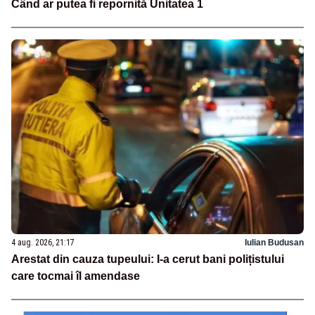
Când ar putea fi repornită Unitatea 1
4 aug. 2026, 21:17
Iulian Budusan
Arestat din cauza tupeului: I-a cerut bani polițistului
care tocmai îl amendase