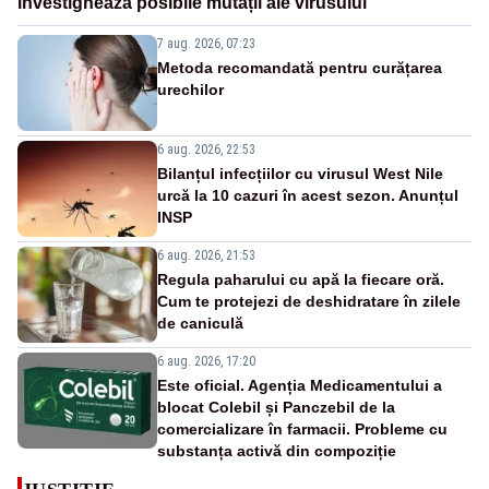
investighează posibile mutații ale virusului
7 aug. 2026, 07:23
Metoda recomandată pentru curățarea
urechilor
6 aug. 2026, 22:53
Bilanțul infecțiilor cu virusul West Nile
urcă la 10 cazuri în acest sezon. Anunțul
INSP
6 aug. 2026, 21:53
Regula paharului cu apă la fiecare oră.
Cum te protejezi de deshidratare în zilele
de caniculă
6 aug. 2026, 17:20
Este oficial. Agenția Medicamentului a
blocat Colebil și Panczebil de la
comercializare în farmacii. Probleme cu
substanța activă din compoziție