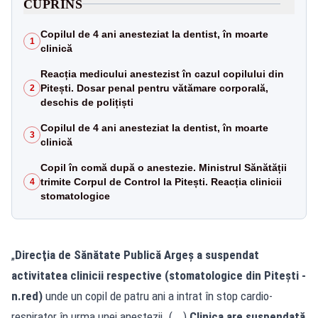
CUPRINS
Copilul de 4 ani anesteziat la dentist, în moarte
1
clinică
Reacția medicului anestezist în cazul copilului din
Pitești. Dosar penal pentru vătămare corporală,
2
deschis de polițiști
Copilul de 4 ani anesteziat la dentist, în moarte
3
clinică
Copil în comă după o anestezie. Ministrul Sănătății
trimite Corpul de Control la Pitești. Reacția clinicii
4
stomatologice
„
Direcţia de Sănătate Publică Argeş a suspendat
activitatea clinicii respective (stomatologice din Piteşti -
n.red)
unde un copil de patru ani a intrat în stop cardio-
respirator în urma unei anestezii. (...)
Clinica are suspendată