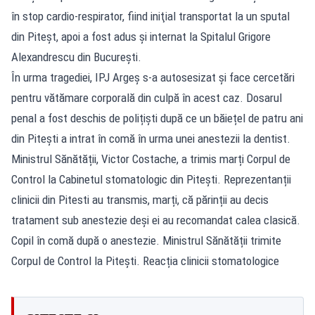
în stop cardio-respirator, fiind iniţial transportat la un sputal
din Piteşt, apoi a fost adus și internat la Spitalul Grigore
Alexandrescu din București.
În urma tragediei, IPJ Argeş s-a autosesizat şi face cercetări
pentru vătămare corporală din culpă în acest caz. Dosarul
penal a fost deschis de polițiști după ce un băiețel de patru ani
din Pitești a intrat în comă în urma unei anestezii la dentist.
Ministrul Sănătății, Victor Costache, a trimis marți Corpul de
Control la Cabinetul stomatologic din Pitești. Reprezentanții
clinicii din Pitesti au transmis, marți, că părinții au decis
tratament sub anestezie deși ei au recomandat calea clasică.
Copil în comă după o anestezie. Ministrul Sănătății trimite
Corpul de Control la Pitești. Reacția clinicii stomatologice