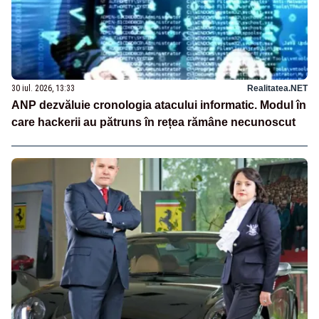
30 iul. 2026, 13:33
Realitatea.NET
ANP dezvăluie cronologia atacului informatic. Modul în
care hackerii au pătruns în rețea rămâne necunoscut