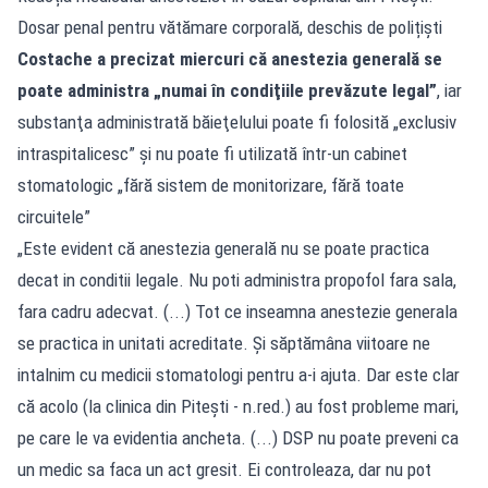
Dosar penal pentru vătămare corporală, deschis de polițiști
Costache a precizat miercuri că anestezia generală se
poate administra „numai în condiţiile prevăzute legal”
, iar
substanţa administrată băieţelului poate fi folosită „exclusiv
intraspitalicesc” şi nu poate fi utilizată într-un cabinet
stomatologic „fără sistem de monitorizare, fără toate
circuitele”
„Este evident că anestezia generală nu se poate practica
decat in conditii legale. Nu poti administra propofol fara sala,
fara cadru adecvat. (...) Tot ce inseamna anestezie generala
se practica in unitati acreditate. Și săptămâna viitoare ne
intalnim cu medicii stomatologi pentru a-i ajuta. Dar este clar
că acolo (la clinica din Pitești - n.red.) au fost probleme mari,
pe care le va evidentia ancheta. (...) DSP nu poate preveni ca
un medic sa faca un act gresit. Ei controleaza, dar nu pot