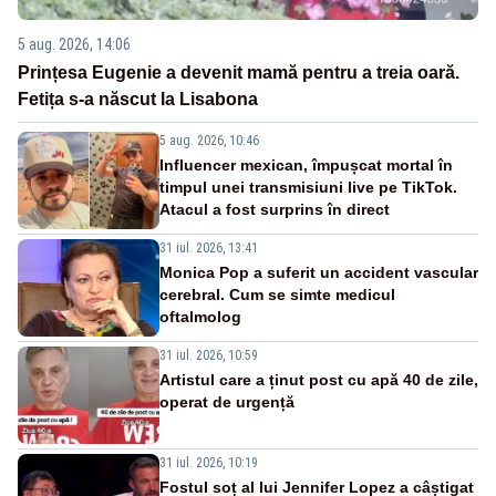
5 aug. 2026, 14:06
Prințesa Eugenie a devenit mamă pentru a treia oară.
Fetița s-a născut la Lisabona
5 aug. 2026, 10:46
Influencer mexican, împușcat mortal în
timpul unei transmisiuni live pe TikTok.
Atacul a fost surprins în direct
31 iul. 2026, 13:41
Monica Pop a suferit un accident vascular
cerebral. Cum se simte medicul
oftalmolog
31 iul. 2026, 10:59
Artistul care a ținut post cu apă 40 de zile,
operat de urgență
31 iul. 2026, 10:19
Fostul soț al lui Jennifer Lopez a câștigat