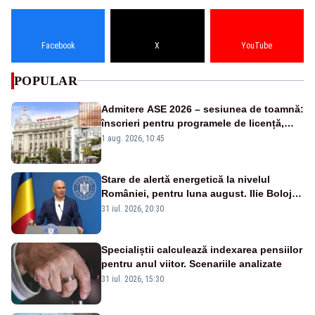
Facebook
X
YouTube
POPULAR
Admitere ASE 2026 – sesiunea de toamnă:
înscrieri pentru programele de licență,
masterat și doctorat
1 aug. 2026, 10:45
Stare de alertă energetică la nivelul
României, pentru luna august. Ilie Bolojan
a anunțat importuri și posibile restricții –
31 iul. 2026, 20:30
VIDEO
Specialiștii calculează indexarea pensiilor
pentru anul viitor. Scenariile analizate
31 iul. 2026, 15:30