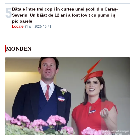
5
Bătaie între trei copii în curtea unei școli din Caraș-
Severin. Un băiat de 12 ani a fost lovit cu pumnii și
picioarele
Locale
-
31 iul. 2026, 15:41
MONDEN