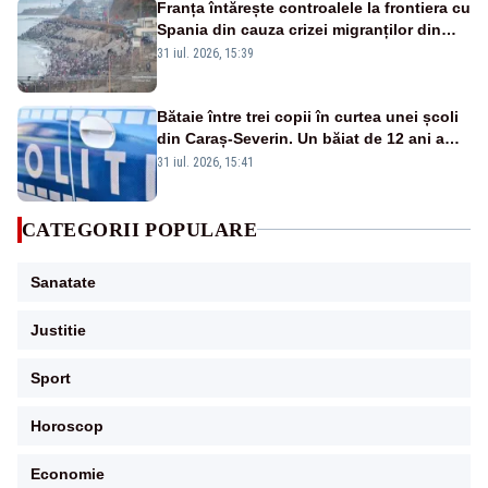
Franța întărește controalele la frontiera cu
Spania din cauza crizei migranților din
Ceuta
31 iul. 2026, 15:39
Bătaie între trei copii în curtea unei școli
din Caraș-Severin. Un băiat de 12 ani a
fost lovit cu pumnii și picioarele
31 iul. 2026, 15:41
CATEGORII POPULARE
Sanatate
Justitie
Sport
Horoscop
Economie