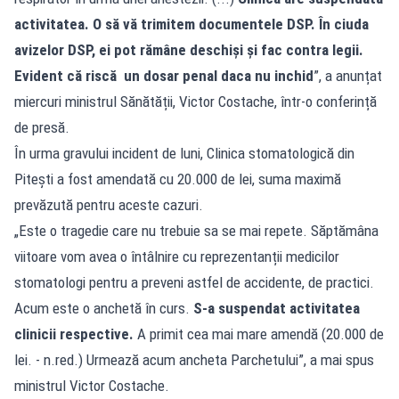
activitatea. O să vă trimitem documentele DSP. În ciuda
avizelor DSP, ei pot rămâne deschiși și fac contra legii.
Evident că riscă un dosar penal daca nu inchid
”, a anunțat
miercuri ministrul Sănătății, Victor Costache, într-o conferință
de presă.
În urma gravului incident de luni, Clinica stomatologică din
Pitești a fost amendată cu 20.000 de lei, suma maximă
prevăzută pentru aceste cazuri.
„Este o tragedie care nu trebuie sa se mai repete. Săptămâna
viitoare vom avea o întâlnire cu reprezentanții medicilor
stomatologi pentru a preveni astfel de accidente, de practici.
Acum este o anchetă în curs.
S-a suspendat activitatea
clinicii respective.
A primit cea mai mare amendă (20.000 de
lei. - n.red.) Urmează acum ancheta Parchetului”, a mai spus
ministrul Victor Costache.