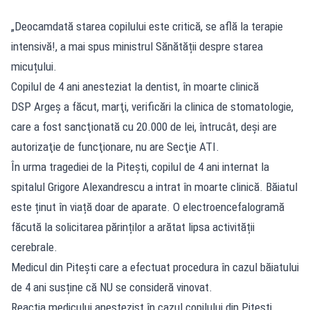
„Deocamdată starea copilului este critică, se află la terapie
intensivă!, a mai spus ministrul Sănătății despre starea
micuțului.
Copilul de 4 ani anesteziat la dentist, în moarte clinică
DSP Argeş a făcut, marţi, verificări la clinica de stomatologie,
care a fost sancţionată cu 20.000 de lei, întrucât, deşi are
autorizaţie de funcţionare, nu are Secţie ATI.
În urma tragediei de la Pitești, copilul de 4 ani internat la
spitalul Grigore Alexandrescu a intrat în moarte clinică. Băiatul
este ținut în viață doar de aparate. O electroencefalogramă
făcută la solicitarea părinților a arătat lipsa activității
cerebrale.
Medicul din Pitești care a efectuat procedura în cazul băiatului
de 4 ani susține că NU se consideră vinovat.
Reacția medicului anestezist în cazul copilului din Pitești.