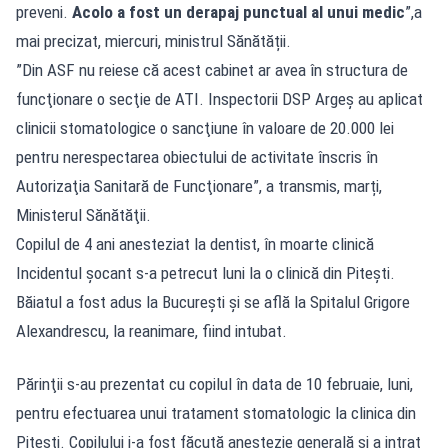
preveni.
Acolo a fost un derapaj punctual al unui medic
”,a
mai precizat, miercuri, ministrul Sănătății.
”Din ASF nu reiese că acest cabinet ar avea în structura de
funcţionare o secţie de ATI. Inspectorii DSP Argeş au aplicat
clinicii stomatologice o sancţiune în valoare de 20.000 lei
pentru nerespectarea obiectului de activitate înscris în
Autorizaţia Sanitară de Funcţionare”, a transmis, marți,
Ministerul Sănătăţii.
Copilul de 4 ani anesteziat la dentist, în moarte clinică
Incidentul șocant s-a petrecut luni la o clinică din Pitești.
Băiatul a fost adus la București și se află la Spitalul Grigore
Alexandrescu, la reanimare, fiind intubat.
Părinţii s-au prezentat cu copilul în data de 10 februaie, luni,
pentru efectuarea unui tratament stomatologic la clinica din
Piteşti. Copilului i-a fost făcută anestezie generală şi a intrat