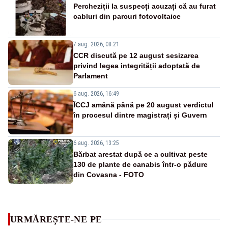
Percheziții la suspecți acuzați că au furat
cabluri din parcuri fotovoltaice
7 aug. 2026, 08:21
CCR discută pe 12 august sesizarea
privind legea integrității adoptată de
Parlament
6 aug. 2026, 16:49
ÎCCJ amână până pe 20 august verdictul
în procesul dintre magistrați și Guvern
6 aug. 2026, 13:25
Bărbat arestat după ce a cultivat peste
130 de plante de canabis într-o pădure
din Covasna - FOTO
URMĂREȘTE-NE PE