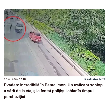
17 iul. 2026, 12:10
Realitatea.NET
Evadare incredibilă în Pantelimon. Un traficant șchiop
a sărit de la etaj și a fentat polițiștii chiar în timpul
percheziției