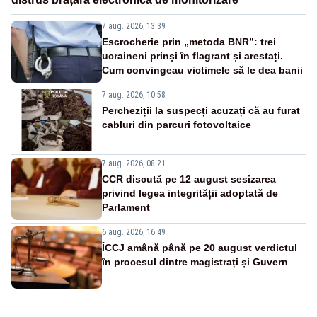
7 aug. 2026, 13:39
Escrocherie prin „metoda BNR”: trei
ucraineni prinși în flagrant și arestați.
Cum convingeau victimele să le dea banii
7 aug. 2026, 10:58
Percheziții la suspecți acuzați că au furat
cabluri din parcuri fotovoltaice
7 aug. 2026, 08:21
CCR discută pe 12 august sesizarea
privind legea integrității adoptată de
Parlament
6 aug. 2026, 16:49
ÎCCJ amână până pe 20 august verdictul
în procesul dintre magistrați și Guvern