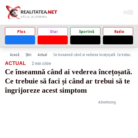
Plus
Star
Sportivă
Radio
Acasă
Știri
Actual
Ce înseamnă când ai vederea încețoșată. Ce trebuie să faci și când ar trebui să te îngrijoreze acest simptom
·
ACTUAL
2 min citire
Ce înseamnă când ai vederea încețoșată.
Ce trebuie să faci și când ar trebui să te
îngrijoreze acest simptom
Advertising