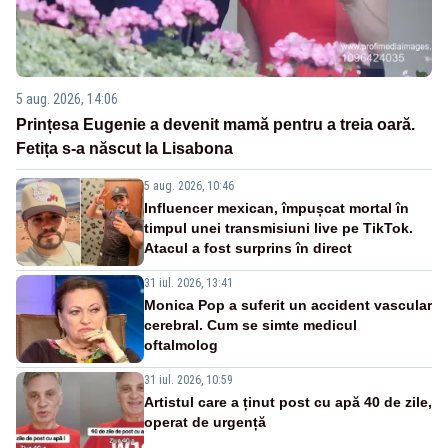
5 aug. 2026, 14:06
Prințesa Eugenie a devenit mamă pentru a treia oară.
Fetița s-a născut la Lisabona
5 aug. 2026, 10:46
Influencer mexican, împușcat mortal în
timpul unei transmisiuni live pe TikTok.
Atacul a fost surprins în direct
31 iul. 2026, 13:41
Monica Pop a suferit un accident vascular
cerebral. Cum se simte medicul
oftalmolog
31 iul. 2026, 10:59
Artistul care a ținut post cu apă 40 de zile,
operat de urgență