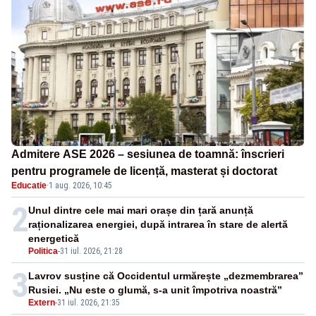
Admitere ASE 2026 – sesiunea de toamnă: înscrieri
pentru programele de licență, masterat și doctorat
Educatie
·
1 aug. 2026, 10:45
2
Unul dintre cele mai mari orașe din țară anunță
raționalizarea energiei, după intrarea în stare de alertă
energetică
Politica
-
31 iul. 2026, 21:28
3
Lavrov susține că Occidentul urmărește „dezmembrarea”
Rusiei. „Nu este o glumă, s-a unit împotriva noastră”
Extern
-
31 iul. 2026, 21:35