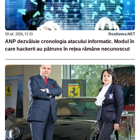
30 iul. 2026, 13:33
Realitatea.NET
ANP dezvăluie cronologia atacului informatic. Modul în
care hackerii au pătruns în rețea rămâne necunoscut