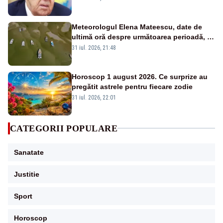
Meteorologul Elena Mateescu, date de
ultimă oră despre următoarea perioadă, în
contextul alertei energetice provocate de
31 iul. 2026, 21:48
secetă
Horoscop 1 august 2026. Ce surprize au
pregătit astrele pentru fiecare zodie
31 iul. 2026, 22:01
CATEGORII POPULARE
Sanatate
Justitie
Sport
Horoscop