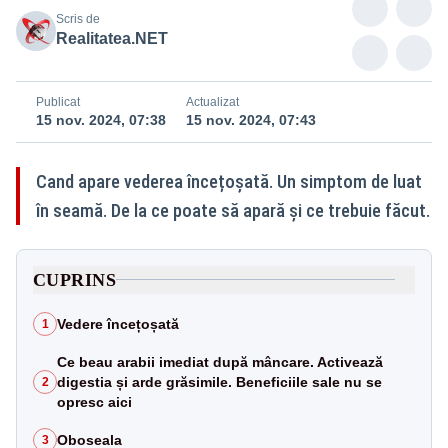
Scris de
Realitatea.NET
Publicat
Actualizat
15 nov. 2024, 07:38
15 nov. 2024, 07:43
Cand apare vederea încețoșată. Un simptom de luat
în seamă. De la ce poate să apară și ce trebuie făcut.
CUPRINS
Vedere încețoșată
1
Ce beau arabii imediat după mâncare. Activează
digestia și arde grăsimile. Beneficiile sale nu se
2
opresc aici
Oboseala
3