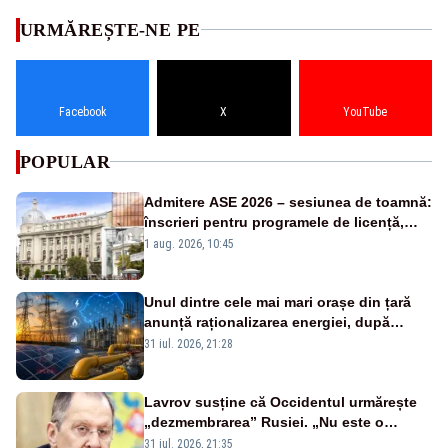
URMĂREȘTE-NE PE
Facebook
X
YouTube
POPULAR
Admitere ASE 2026 – sesiunea de toamnă:
înscrieri pentru programele de licență,
masterat și doctorat
1 aug. 2026, 10:45
Unul dintre cele mai mari orașe din țară
anunță raționalizarea energiei, după
intrarea în stare de alertă energetică
31 iul. 2026, 21:28
Lavrov susține că Occidentul urmărește
„dezmembrarea” Rusiei. „Nu este o
glumă, s-a unit împotriva noastră”
31 iul. 2026, 21:35