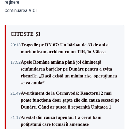
reținere.
Continuarea AICI
CITEȘTE ȘI
Tragedie pe DN 67: Un bărbat de 33 de ani a
20:13
murit într-un accident cu un TIR, în Vâlcea
Apele Române amâna până joi dimineață
17:52
scufundarea barjelor pe Dunăre pentru a evita
riscurile. „Dacă există un minim risc, operațiunea
se va anula”
Avertisment de la Cernavodă: Reactorul 2 mai
21:49
poate funcționa doar șapte zile din cauza secetei pe
Dunăre. Când ar putea fi repornită Unitatea 1
Arestat din cauza tupeului: I-a cerut bani
21:17
polițistului care tocmai îl amendase