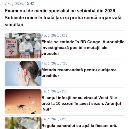
7 aug. 2026, 15:42
Examenul de medic specialist se schimbă din 2026.
Subiecte unice în toată țara și probă scrisă organizată
simultan
7 aug. 2026, 09:38
Ebola se extinde în RD Congo. Autoritățile
investighează posibile mutații ale
virusului
7 aug. 2026, 07:23
Metoda recomandată pentru curățarea
urechilor
6 aug. 2026, 22:53
Bilanțul infecțiilor cu virusul West Nile
urcă la 10 cazuri în acest sezon. Anunțul
INSP
6 aug. 2026, 21:53
Regula paharului cu apă la fiecare oră.