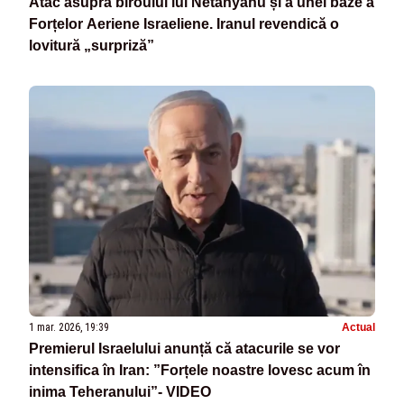
Atac asupra biroului lui Netanyahu și a unei baze a
Forțelor Aeriene Israeliene. Iranul revendică o
lovitură „surpriză”
1 mar. 2026, 19:39
Actual
Premierul Israelului anunță că atacurile se vor
intensifica în Iran: ”Forțele noastre lovesc acum în
inima Teheranului”- VIDEO