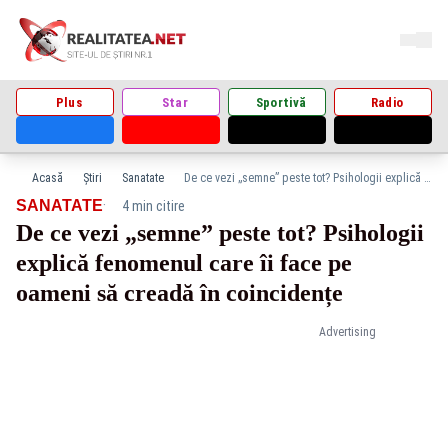
Plus
Star
Sportivă
Radio
Acasă
Știri
Sanatate
De ce vezi „semne” peste tot? Psihologii explică fenomenul care îi face pe oameni să creadă în coincidențe
·
SANATATE
4 min citire
De ce vezi „semne” peste tot? Psihologii
explică fenomenul care îi face pe
oameni să creadă în coincidențe
Advertising