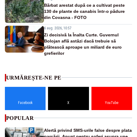
Bărbat arestat după ce a cultivat peste
130 de plante de canabis într-o pădure
din Covasna - FOTO
6 aug. 2026, 10:57
Zi decisivă la Înalta Curte. Guvernul
Bolojan află astăzi dacă trebuie să
plătească aproape un miliard de euro
grefierilor
URMĂREȘTE-NE PE
Facebook
X
YouTube
POPULAR
Alertă privind SMS-urile false despre plata
parcării. Anunț pentru șoferi asupra unei