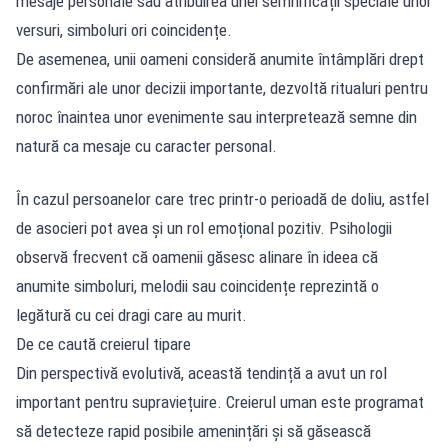
mesaje personale sau atribuirea unei semnificații speciale unor
versuri, simboluri ori coincidențe.
De asemenea, unii oameni consideră anumite întâmplări drept
confirmări ale unor decizii importante, dezvoltă ritualuri pentru
noroc înaintea unor evenimente sau interpretează semne din
natură ca mesaje cu caracter personal.
În cazul persoanelor care trec printr-o perioadă de doliu, astfel
de asocieri pot avea și un rol emoțional pozitiv. Psihologii
observă frecvent că oamenii găsesc alinare în ideea că
anumite simboluri, melodii sau coincidențe reprezintă o
legătură cu cei dragi care au murit.
De ce caută creierul tipare
Din perspectivă evolutivă, această tendință a avut un rol
important pentru supraviețuire. Creierul uman este programat
să detecteze rapid posibile amenințări și să găsească