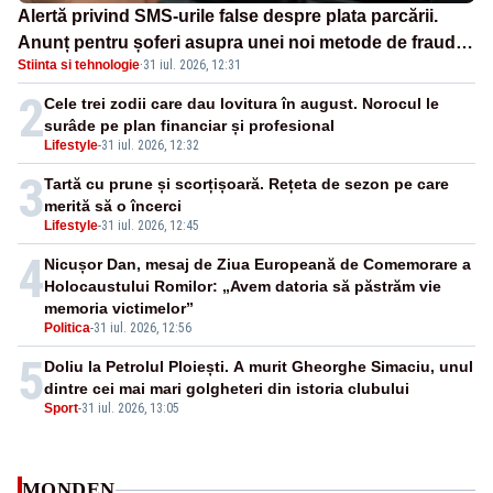
Alertă privind SMS-urile false despre plata parcării.
Anunț pentru șoferi asupra unei noi metode de fraudă
Stiinta si tehnologie
·
31 iul. 2026, 12:31
online
2
Cele trei zodii care dau lovitura în august. Norocul le
surâde pe plan financiar și profesional
Lifestyle
-
31 iul. 2026, 12:32
3
Tartă cu prune și scorțișoară. Rețeta de sezon pe care
merită să o încerci
Lifestyle
-
31 iul. 2026, 12:45
4
Nicușor Dan, mesaj de Ziua Europeană de Comemorare a
Holocaustului Romilor: „Avem datoria să păstrăm vie
memoria victimelor”
Politica
-
31 iul. 2026, 12:56
5
Doliu la Petrolul Ploiești. A murit Gheorghe Simaciu, unul
dintre cei mai mari golgheteri din istoria clubului
Sport
-
31 iul. 2026, 13:05
MONDEN