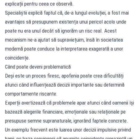
explicații pentru ceea ce observă.
Specialiștii explică faptul că, de-a lungul evoluției, a fost mai
avantajos să presupunem existența unui pericol acolo unde
poate nu era unul decât să ignorăm un risc real. Acest
mecanism ne-a ajutat să supraviețuim, însă în societatea
modernă poate conduce la interpretarea exagerată a unor
coincidențe.
Când poate deveni problematică
Deși este un proces firesc, apofenia poate crea dificultăți
atunci când influențează decizii importante sau determină
comportamente riscante.
Experții avertizează că problemele apar atunci când oamenii își
bazează alegerile financiare, emoționale sau relaționale pe
presupuse semne supranaturale, ignorând faptele concrete.
Un exemplu frecvent este luarea unor decizii impulsive privind
banii, pe baza convingerii că anumite coincidențe reprezintă un