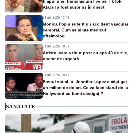
timpul unei transmisiuni live pe TikTok.
Atacul a fost surprins în direct
31 iul. 2026, 13:41
Monica Pop a suferit un accident vascular
cerebral. Cum se simte medicul
oftalmolog
31 iul. 2026, 10:59
Artistul care a ținut post cu apă 40 de zile,
operat de urgență
31 iul. 2026, 10:19
Fostul soț al lui Jennifer Lopez a câștigat
un milion de dolari. Ce va face starul de la
Hollywood cu banii câștigați?
SANATATE