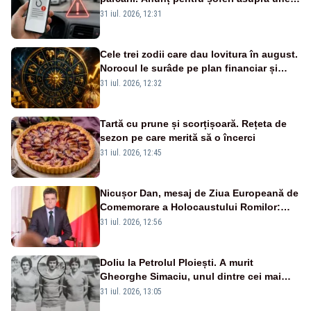
noi metode de fraudă online
31 iul. 2026, 12:31
Cele trei zodii care dau lovitura în august.
Norocul le surâde pe plan financiar și
profesional
31 iul. 2026, 12:32
Tartă cu prune și scorțișoară. Rețeta de
sezon pe care merită să o încerci
31 iul. 2026, 12:45
Nicușor Dan, mesaj de Ziua Europeană de
Comemorare a Holocaustului Romilor:
„Avem datoria să păstrăm vie memoria
31 iul. 2026, 12:56
victimelor”
Doliu la Petrolul Ploiești. A murit
Gheorghe Simaciu, unul dintre cei mai
mari golgheteri din istoria clubului
31 iul. 2026, 13:05