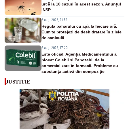
urcă la 10 cazuri în acest sezon. Anunțul
INSP
6 aug. 2026, 21:53
Regula paharului cu apă la fiecare oră.
Cum te protejezi de deshidratare în zilele
de caniculă
6 aug. 2026, 17:20
Este oficial. Agenția Medicamentului a
blocat Colebil și Panczebil de la
comercializare în farmacii. Probleme cu
substanța activă din compoziție
JUSTITIE