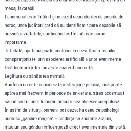
mesaj favorabil.
Fenomenul este întâlnit și în cazul dependenței de jocurile de
noroc, unde jucătorii cred că au identificat tipare capabile să
prezică rezultatele, continuând astfel să riște sume
importante.
Totodată, apofenia poate contribui la dezvoltarea teoriilor
conspiraționiste, prin asocierea artificială a unor evenimente
fără legătură într-o poveste aparent coerentă.
Legătura cu sănătatea mintală
Apofenia nu este considerată o afecțiune psihică, însă poate
apărea mai frecvent în perioade de anxietate, stres accentuat
sau în cadrul unor tulburări precum cea obsesiv-compulsivă.
În astfel de situații, oamenii pot dezvolta ceea ce psihologii
numesc „gândire magică” – credința că anumite acțiuni,
ritualuri sau gânduri influențează direct evenimentele din viață,