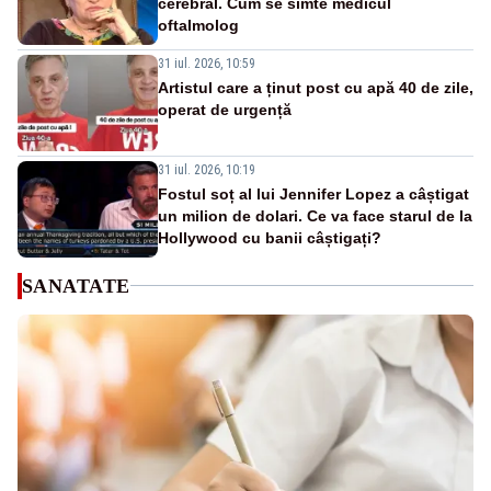
cerebral. Cum se simte medicul
oftalmolog
31 iul. 2026, 10:59
Artistul care a ținut post cu apă 40 de zile,
operat de urgență
31 iul. 2026, 10:19
Fostul soț al lui Jennifer Lopez a câștigat
un milion de dolari. Ce va face starul de la
Hollywood cu banii câștigați?
SANATATE