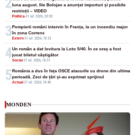
2
luna august. Ilie Bolojan a anunțat importuri și posibile
restricții – VIDEO
Politica
-
31 iul. 2026, 20:30
3
Pompierii români intervin în Franța, la un incendiu major
în zona Correns
Extern
-
31 iul. 2026, 18:32
4
Un român a dat lovitura la Loto 5/40. În ce oraș a fost
jucat biletul câștigător
Social
-
31 iul. 2026, 18:31
5
România a dus în fața OSCE atacurile cu drone din ultima
perioadă. Zeci de țări și-au exprimat sprijinul
Actual
-
31 iul. 2026, 18:48
MONDEN