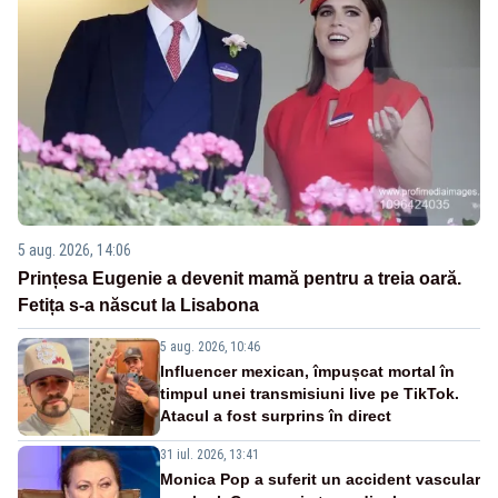
5 aug. 2026, 14:06
Prințesa Eugenie a devenit mamă pentru a treia oară.
Fetița s-a născut la Lisabona
5 aug. 2026, 10:46
Influencer mexican, împușcat mortal în
timpul unei transmisiuni live pe TikTok.
Atacul a fost surprins în direct
31 iul. 2026, 13:41
Monica Pop a suferit un accident vascular