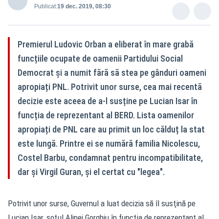
Publicat:
19 dec. 2019, 08:30
Premierul Ludovic Orban a eliberat în mare grabă
funcțiile ocupate de oamenii Partidului Social
Democrat și a numit fără să stea pe gânduri oameni
apropiați PNL. Potrivit unor surse, cea mai recentă
decizie este aceea de a-l susține pe Lucian Isar în
funcția de reprezentant al BERD. Lista oamenilor
apropiați de PNL care au primit un loc călduț la stat
este lungă. Printre ei se numără familia Nicolescu,
Costel Barbu, condamnat pentru incompatibilitate,
dar și Virgil Guran, și el certat cu "legea".
Potrivit unor surse, Guvernul a luat decizia să îl susţină pe
Lucian Isar, soţul Alinei Gorghiu în funcţia de reprezentant al