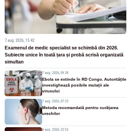
7 aug. 2026, 15:42
Examenul de medic specialist se schimbă din 2026.
Subiecte unice în toată țara și probă scrisă organizată
simultan
7 aug. 2026, 09:38
Ebola se extinde în RD Congo. Autoritățile
investighează posibile mutații ale
virusului
7 aug. 2026, 07:23
Metoda recomandată pentru curățarea
urechilor
6 aug. 2026, 22:53