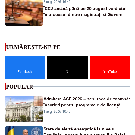
6 aug. 2026, 16:49
ÎCCJ amână până pe 20 august verdictul
în procesul dintre magistrați și Guvern
URMĂREȘTE-NE PE
Facebook
X
YouTube
POPULAR
Admitere ASE 2026 – sesiunea de toamnă:
înscrieri pentru programele de licență,
masterat și doctorat
1 aug. 2026, 10:45
Stare de alertă energetică la nivelul
României, pentru luna august. Ilie Bolojan