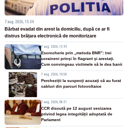
7 aug. 2026, 15:34
Bărbat evadat din arest la domiciliu, după ce ar fi
distrus brățara electronică de monitorizare
7 aug. 2026, 13:39
Escrocherie prin „metoda BNR”: trei
ucraineni prinși în flagrant și arestați.
Cum convingeau victimele să le dea banii
7 aug. 2026, 10:58
Percheziții la suspecți acuzați că au furat
cabluri din parcuri fotovoltaice
7 aug. 2026, 08:21
CCR discută pe 12 august sesizarea
privind legea integrității adoptată de
Parlament