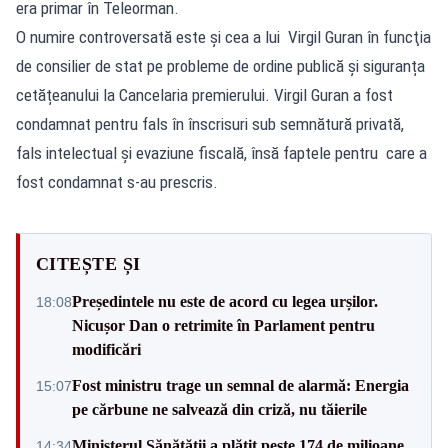
era primar în Teleorman.
O numire controversată este şi cea a lui Virgil Guran în funcţia
de consilier de stat pe probleme de ordine publică și siguranța
cetățeanului la Cancelaria premierului. Virgil Guran a fost
condamnat pentru fals în înscrisuri sub semnătură privată,
fals intelectual şi evaziune fiscală, însă faptele pentru care a
fost condamnat s-au prescris.
CITEȘTE ȘI
Președintele nu este de acord cu legea urșilor.
18:08
Nicușor Dan o retrimite în Parlament pentru
modificări
Fost ministru trage un semnal de alarmă: Energia
15:07
pe cărbune ne salvează din criză, nu tăierile
Ministerul Sănătății a plătit peste 174 de milioane
14:34