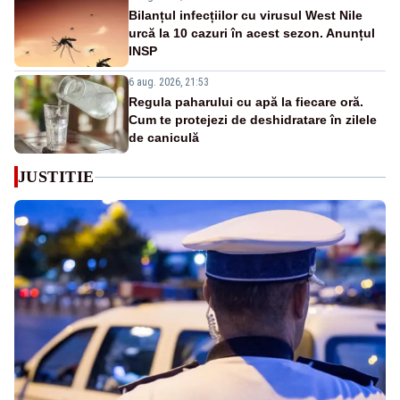
Bilanțul infecțiilor cu virusul West Nile
urcă la 10 cazuri în acest sezon. Anunțul
INSP
6 aug. 2026, 21:53
Regula paharului cu apă la fiecare oră.
Cum te protejezi de deshidratare în zilele
de caniculă
JUSTITIE