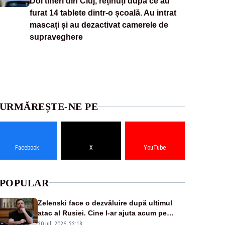
Doi tineri din Cluj, reținuți după ce au
furat 14 tablete dintr-o școală. Au intrat
mascați și au dezactivat camerele de
supraveghere
URMĂREȘTE-NE PE
Facebook
X
YouTube
POPULAR
Zelenski face o dezvăluire după ultimul
atac al Rusiei. Cine l-ar ajuta acum pe
Putin cu arme
30 iul. 2026, 23:18