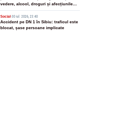
vedere, alcool, droguri și afecțiunile
medicale
5
Social
-
30 iul. 2026, 23:40
Accident pe DN 1 în Sibiu: traficul este
blocat, șase persoane implicate