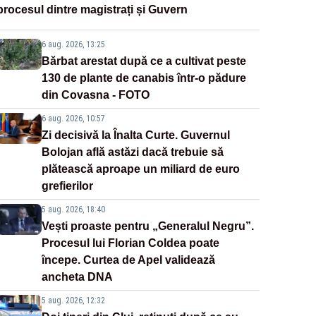
procesul dintre magistrați și Guvern
6 aug. 2026, 13:25
Bărbat arestat după ce a cultivat peste
130 de plante de canabis într-o pădure
din Covasna - FOTO
6 aug. 2026, 10:57
Zi decisivă la Înalta Curte. Guvernul
Bolojan află astăzi dacă trebuie să
plătească aproape un miliard de euro
grefierilor
5 aug. 2026, 18:40
Vești proaste pentru „Generalul Negru”.
Procesul lui Florian Coldea poate
începe. Curtea de Apel validează
ancheta DNA
5 aug. 2026, 12:32