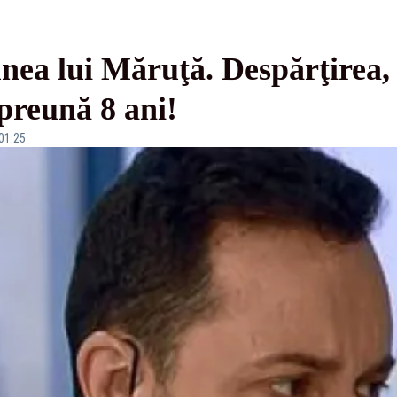
nea lui Măruţă. Despărţirea,
mpreună 8 ani!
 01:25