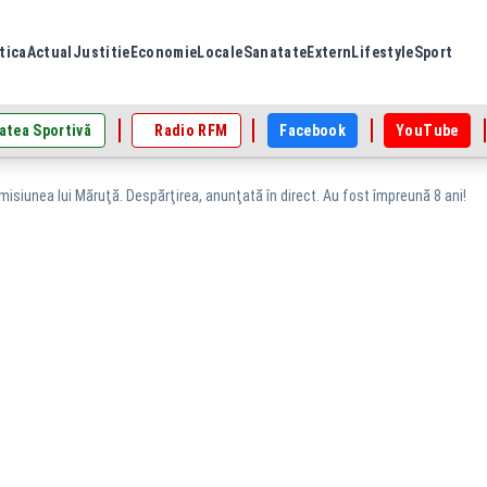
tica
Actual
Justitie
Economie
Locale
Sanatate
Extern
Lifestyle
Sport
atea Sportivă
Radio RFM
Facebook
YouTube
emisiunea lui Măruţă. Despărţirea, anunţată în direct. Au fost împreună 8 ani!