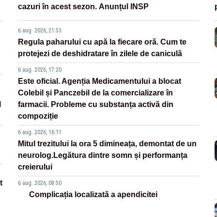
cazuri în acest sezon. Anunțul INSP
6 aug. 2026, 21:53
Regula paharului cu apă la fiecare oră. Cum te
protejezi de deshidratare în zilele de caniculă
6 aug. 2026, 17:20
Este oficial. Agenția Medicamentului a blocat
Colebil și Panczebil de la comercializare în
l
farmacii. Probleme cu substanța activă din
compoziție
6 aug. 2026, 16:11
Mitul trezitului la ora 5 dimineața, demontat de un
neurolog.Legătura dintre somn și performanța
creierului
t
6 aug. 2026, 08:50
Complicația localizată a apendicitei