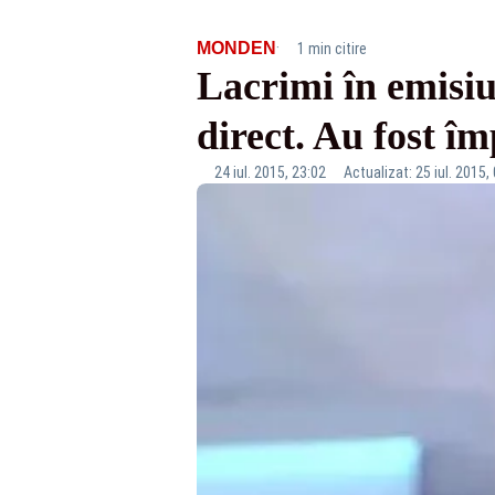
·
MONDEN
1 min citire
Lacrimi în emisiu
direct. Au fost î
24 iul. 2015, 23:02
Actualizat: 25 iul. 2015,