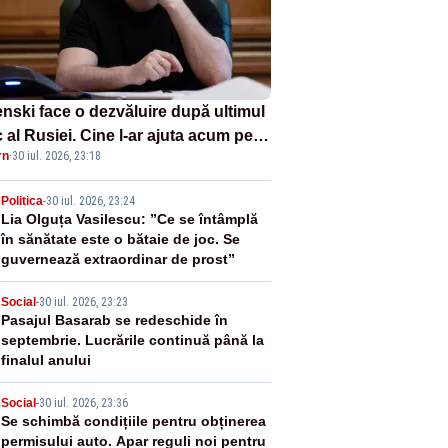
enski face o dezvăluire după ultimul
 al Rusiei. Cine l-ar ajuta acum pe
rn
·
30 iul. 2026, 23:18
in cu arme
2
Politica
-
30 iul. 2026, 23:24
Lia Olguța Vasilescu: ”Ce se întâmplă
în sănătate este o bătaie de joc. Se
guvernează extraordinar de prost”
3
Social
-
30 iul. 2026, 23:23
Pasajul Basarab se redeschide în
septembrie. Lucrările continuă până la
finalul anului
4
Social
-
30 iul. 2026, 23:36
Se schimbă condițiile pentru obținerea
permisului auto. Apar reguli noi pentru