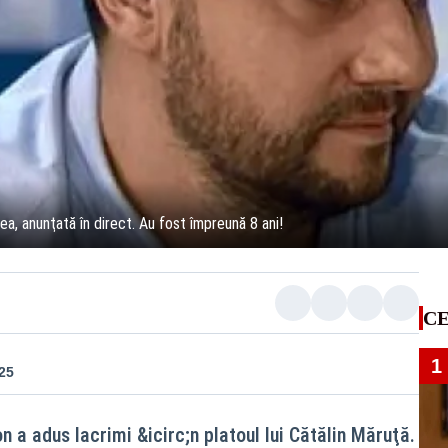
ea, anunţată în direct. Au fost împreună 8 ani!
CE
1
:25
 a adus lacrimi &icirc;n platoul lui Cătălin Măruţă.