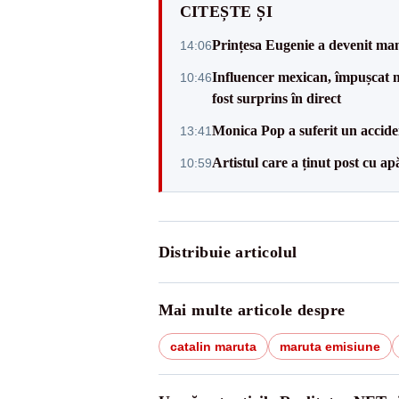
CITEȘTE ȘI
Prințesa Eugenie a devenit mam
14:06
Influencer mexican, împușcat m
10:46
fost surprins în direct
Monica Pop a suferit un accide
13:41
Artistul care a ținut post cu ap
10:59
Distribuie articolul
Mai multe articole despre
catalin maruta
maruta emisiune