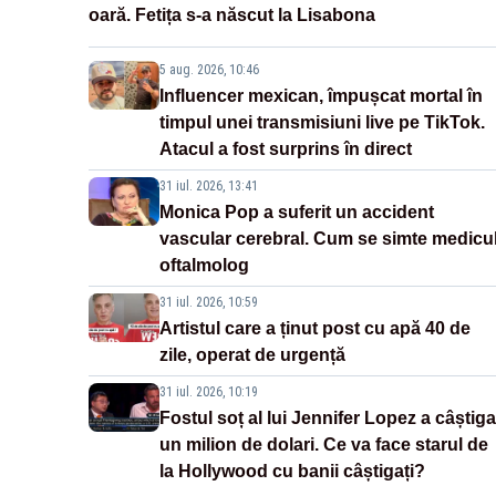
oară. Fetița s-a născut la Lisabona
5 aug. 2026, 10:46
Influencer mexican, împușcat mortal în
timpul unei transmisiuni live pe TikTok.
Atacul a fost surprins în direct
31 iul. 2026, 13:41
Monica Pop a suferit un accident
vascular cerebral. Cum se simte medicu
oftalmolog
31 iul. 2026, 10:59
Artistul care a ținut post cu apă 40 de
zile, operat de urgență
31 iul. 2026, 10:19
Fostul soț al lui Jennifer Lopez a câștiga
un milion de dolari. Ce va face starul de
la Hollywood cu banii câștigați?