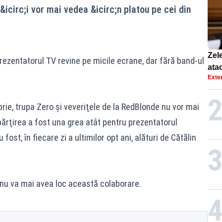
&icirc;i vor mai vedea &icirc;n platou pe cei din
Zel
rezentatorul TV revine pe micile ecrane, dar fără band-ul
atac
Exte
Put
ie, trupa Zero şi veveriţele de la RedBlonde nu vor mai
ărţirea a fost una grea atât pentru prezentatorul
 fost, în fiecare zi a ultimilor opt ani, alături de Cătălin
nu va mai avea loc această colaborare.