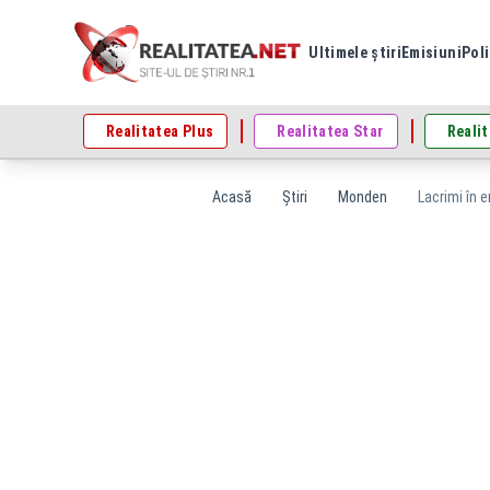
Ultimele știri
Emisiuni
Poli
Realitatea Plus
Realitatea Star
Realit
Acasă
Știri
Monden
Lacrimi în 