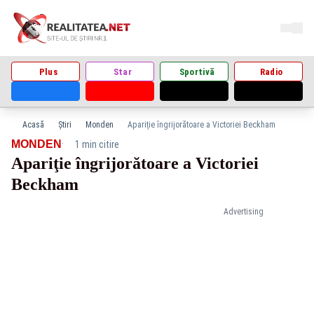
Plus
Star
Sportivă
Radio
Acasă
Știri
Monden
Apariţie îngrijorătoare a Victoriei Beckham
·
MONDEN
1 min citire
Apariţie îngrijorătoare a Victoriei
Beckham
Advertising