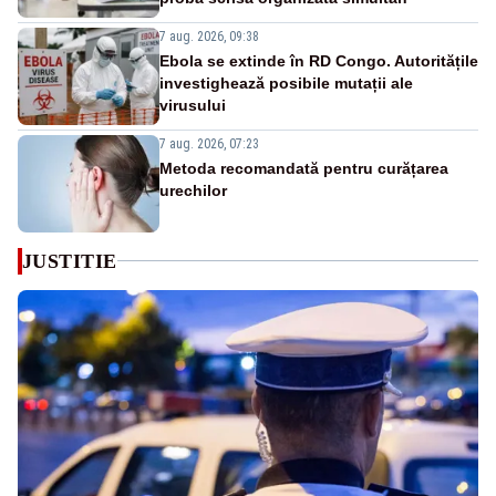
7 aug. 2026, 09:38
Ebola se extinde în RD Congo. Autoritățile
investighează posibile mutații ale
virusului
7 aug. 2026, 07:23
Metoda recomandată pentru curățarea
urechilor
JUSTITIE