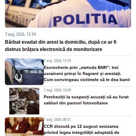
7 aug. 2026, 15:34
Bărbat evadat din arest la domiciliu, după ce ar fi
distrus brățara electronică de monitorizare
7 aug. 2026, 13:39
Escrocherie prin „metoda BNR”: trei
ucraineni prinși în flagrant și arestați.
Cum convingeau victimele să le dea banii
7 aug. 2026, 10:58
Percheziții la suspecți acuzați că au furat
cabluri din parcuri fotovoltaice
7 aug. 2026, 08:21
CCR discută pe 12 august sesizarea
privind legea integrității adoptată de