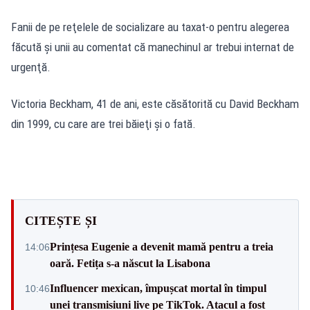
Fanii de pe reţelele de socializare au taxat-o pentru alegerea
făcută şi unii au comentat că manechinul ar trebui internat de
urgenţă.
Victoria Beckham, 41 de ani, este căsătorită cu David Beckham
din 1999, cu care are trei băieţi şi o fată.
CITEȘTE ȘI
Prințesa Eugenie a devenit mamă pentru a treia
14:06
oară. Fetița s-a născut la Lisabona
Influencer mexican, împușcat mortal în timpul
10:46
unei transmisiuni live pe TikTok. Atacul a fost