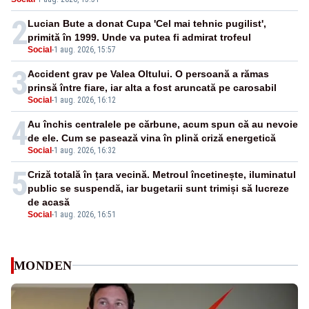
cu zi
2
Lucian Bute a donat Cupa 'Cel mai tehnic pugilist',
primită în 1999. Unde va putea fi admirat trofeul
Social
-
1 aug. 2026, 15:57
3
Accident grav pe Valea Oltului. O persoană a rămas
prinsă între fiare, iar alta a fost aruncată pe carosabil
Social
-
1 aug. 2026, 16:12
4
Au închis centralele pe cărbune, acum spun că au nevoie
de ele. Cum se pasează vina în plină criză energetică
Social
-
1 aug. 2026, 16:32
5
Criză totală în țara vecină. Metroul încetinește, iluminatul
public se suspendă, iar bugetarii sunt trimiși să lucreze
de acasă
Social
-
1 aug. 2026, 16:51
MONDEN