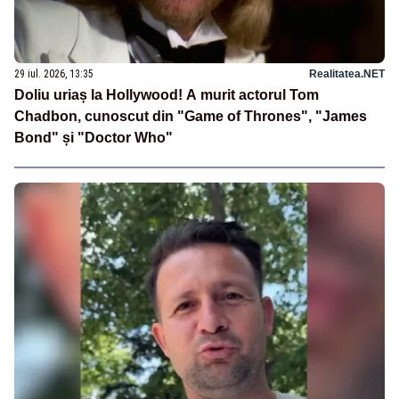
29 iul. 2026, 13:35
Realitatea.NET
Doliu uriaș la Hollywood! A murit actorul Tom
Chadbon, cunoscut din "Game of Thrones", "James
Bond" și "Doctor Who"