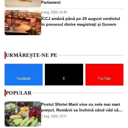
Parlament
6 aug. 2026, 16:49
ÎCCJ amână până pe 20 august verdictul
în procesul dintre magistrați și Guvern
URMĂREȘTE-NE PE
Facebook
X
YouTube
POPULAR
Postul Sfintei Marii vine cu cele mai mari
prețuri. Românii se închină când văd cât
costă mâncarea de zi cu zi
1 aug. 2026, 15:51