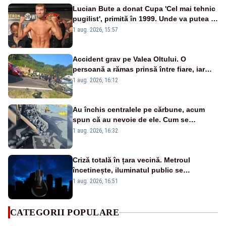
Lucian Bute a donat Cupa 'Cel mai tehnic
pugilist', primită în 1999. Unde va putea fi
admirat trofeul
1 aug. 2026, 15:57
Accident grav pe Valea Oltului. O
persoană a rămas prinsă între fiare, iar
alta a fost aruncată pe carosabil
1 aug. 2026, 16:12
Au închis centralele pe cărbune, acum
spun că au nevoie de ele. Cum se
pasează vina în plină criză energetică
1 aug. 2026, 16:32
Criză totală în țara vecină. Metroul
încetinește, iluminatul public se
suspendă, iar bugetarii sunt trimiși să
1 aug. 2026, 16:51
lucreze de acasă
CATEGORII POPULARE