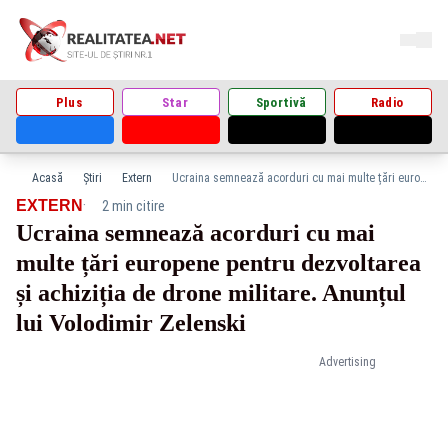
Plus
Star
Sportivă
Radio
Acasă
Știri
Extern
Ucraina semnează acorduri cu mai multe țări europene pentru dezvoltarea și achiziția de drone militare. Anunțul lui Volodimir Zelenski
·
EXTERN
2 min citire
Ucraina semnează acorduri cu mai
multe țări europene pentru dezvoltarea
și achiziția de drone militare. Anunțul
lui Volodimir Zelenski
Advertising