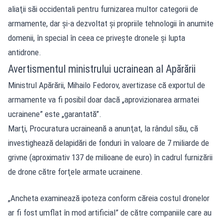
aliaţii săi occidentali pentru furnizarea multor categorii de
armamente, dar şi-a dezvoltat şi propriile tehnologii în anumite
domenii, în special în ceea ce priveşte dronele şi lupta
antidrone.
Avertismentul ministrului ucrainean al Apărării
Ministrul Apărării, Mihailo Fedorov, avertizase că exportul de
armamente va fi posibil doar dacă „aprovizionarea armatei
ucrainene” este „garantată”.
Marţi, Procuratura ucraineană a anunţat, la rândul său, că
investighează delapidări de fonduri în valoare de 7 miliarde de
grivne (aproximativ 137 de milioane de euro) în cadrul furnizării
de drone către forţele armate ucrainene.
„Ancheta examinează ipoteza conform căreia costul dronelor
ar fi fost umflat în mod artificial” de către companiile care au