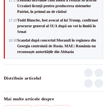
Zelenski dezvăluie cum Biden a refuzat să acorde
17:27
Ucrainei licență pentru producerea sistemelor
Patriot, în primul an de război
Todd Blanche, fost avocat al lui Trump, confirmat
17:10
procuror general al SUA după un vot la limită în
Senat
Scandal după concertul Morandi în regiunea din
16:30
Georgia controlată de Rusia. MAE: România nu
recunoaște autoritățile din Abhazia
Distribuie articolul
Mai multe articole despre