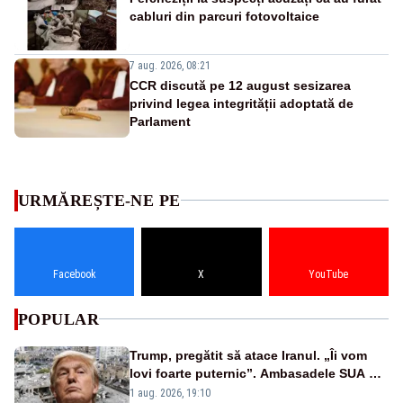
cabluri din parcuri fotovoltaice
7 aug. 2026, 08:21
CCR discută pe 12 august sesizarea
privind legea integrității adoptată de
Parlament
URMĂREȘTE-NE PE
Facebook
X
YouTube
POPULAR
Trump, pregătit să atace Iranul. „Îi vom
lovi foarte puternic”. Ambasadele SUA din
Orientul Mijlociu le cer americanilor să
1 aug. 2026, 19:10