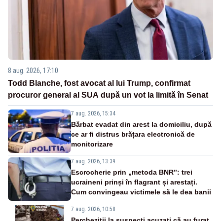
8 aug. 2026, 17:10
Todd Blanche, fost avocat al lui Trump, confirmat
procuror general al SUA după un vot la limită în Senat
7 aug. 2026, 15:34
Bărbat evadat din arest la domiciliu, după
ce ar fi distrus brățara electronică de
monitorizare
7 aug. 2026, 13:39
Escrocherie prin „metoda BNR”: trei
ucraineni prinși în flagrant și arestați.
Cum convingeau victimele să le dea banii
7 aug. 2026, 10:58
Percheziții la suspecți acuzați că au furat