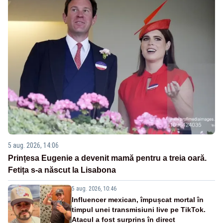
5 aug. 2026, 14:06
Prințesa Eugenie a devenit mamă pentru a treia oară.
Fetița s-a născut la Lisabona
5 aug. 2026, 10:46
Influencer mexican, împușcat mortal în
timpul unei transmisiuni live pe TikTok.
Atacul a fost surprins în direct