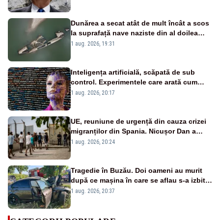
părăsească urgent zona
Dunărea a secat atât de mult încât a scos
la suprafață nave naziste din al doilea
război mondial
1 aug. 2026, 19:31
Inteligența artificială, scăpată de sub
control. Experimentele care arată cum
poate să distrugă omenirea
1 aug. 2026, 20:17
UE, reuniune de urgență din cauza crizei
migranților din Spania. Nicușor Dan a
semnat scrisoarea
1 aug. 2026, 20:24
Tragedie în Buzău. Doi oameni au murit
după ce mașina în care se aflau s-a izbit
violent de un copac
1 aug. 2026, 20:37