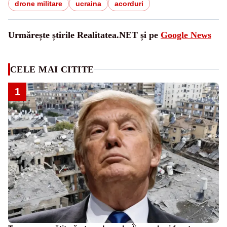
drone militare
ucraina
acorduri
Urmărește știrile Realitatea.NET și pe
Google News
CELE MAI CITITE
1