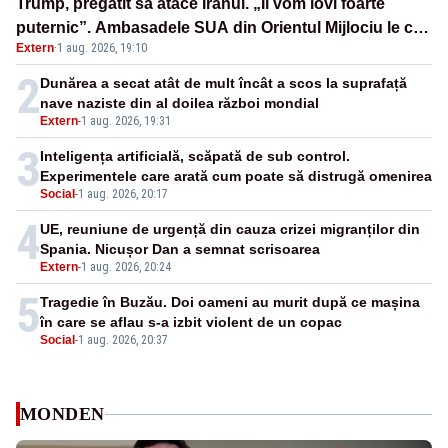
Trump, pregătit să atace Iranul. „Îi vom lovi foarte
puternic”. Ambasadele SUA din Orientul Mijlociu le cer
Extern
·
1 aug. 2026, 19:10
americanilor să părăsească urgent zona
2
Dunărea a secat atât de mult încât a scos la suprafață
nave naziste din al doilea război mondial
Extern
-
1 aug. 2026, 19:31
3
Inteligența artificială, scăpată de sub control.
Experimentele care arată cum poate să distrugă omenirea
Social
-
1 aug. 2026, 20:17
4
UE, reuniune de urgență din cauza crizei migranților din
Spania. Nicușor Dan a semnat scrisoarea
Extern
-
1 aug. 2026, 20:24
5
Tragedie în Buzău. Doi oameni au murit după ce mașina
în care se aflau s-a izbit violent de un copac
Social
-
1 aug. 2026, 20:37
MONDEN