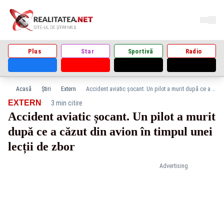
Plus
Star
Sportivă
Radio
Acasă
Știri
Extern
Accident aviatic șocant. Un pilot a murit după ce a căzut din avion în timpul unei lecții de zbor
·
EXTERN
3 min citire
Accident aviatic șocant. Un pilot a murit
după ce a căzut din avion în timpul unei
lecții de zbor
Advertising