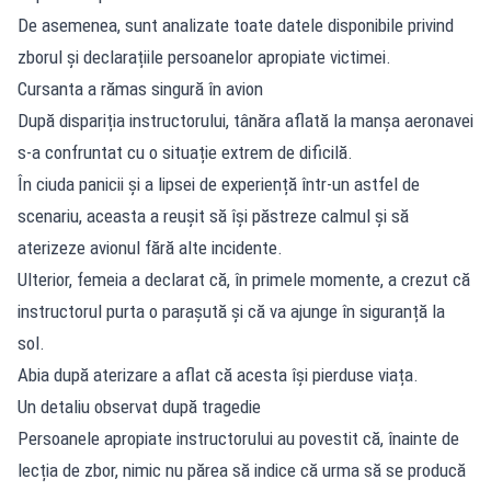
De asemenea, sunt analizate toate datele disponibile privind
zborul și declarațiile persoanelor apropiate victimei.
Cursanta a rămas singură în avion
După dispariția instructorului, tânăra aflată la manșa aeronavei
s-a confruntat cu o situație extrem de dificilă.
În ciuda panicii și a lipsei de experiență într-un astfel de
scenariu, aceasta a reușit să își păstreze calmul și să
aterizeze avionul fără alte incidente.
Ulterior, femeia a declarat că, în primele momente, a crezut că
instructorul purta o parașută și că va ajunge în siguranță la
sol.
Abia după aterizare a aflat că acesta își pierduse viața.
Un detaliu observat după tragedie
Persoanele apropiate instructorului au povestit că, înainte de
lecția de zbor, nimic nu părea să indice că urma să se producă