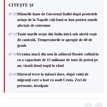
CITEȘTE ȘI
Măsurile luate de Guvernul Italiei după protestele
07:20
uriașe de la Napoli: câți bani se dau pentru zonele
afectate de cutremur
Toate marile orașe din Italia intră sub alertă roșie
07:15
de caniculă. Temperaturile se apropie de 40 de
grade
Ucraina atacă din nou în adâncul Rusiei: rafinăria
07:04
cu o capacitate de 15 milioane de tone de petrol pe
an, vizată două nopți la rând
Marocul trece la măsuri dure, după valul de
23:55
migranți care a luat cu asalt Ceuta. Zeci de
persoane, inculpate