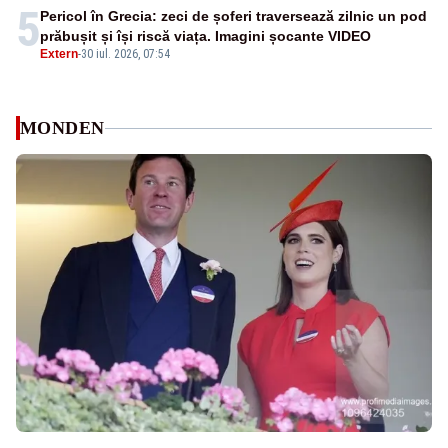
5
Pericol în Grecia: zeci de șoferi traversează zilnic un pod
prăbușit și își riscă viața. Imagini șocante VIDEO
Extern
-
30 iul. 2026, 07:54
MONDEN