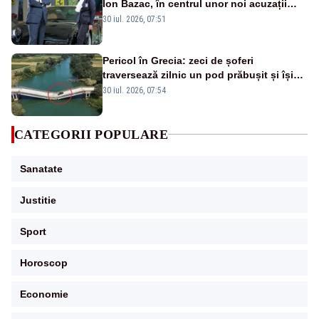
Ion Bazac, în centrul unor noi acuzații
publice
30 iul. 2026, 07:51
Pericol în Grecia: zeci de șoferi
traversează zilnic un pod prăbușit și își
riscă viața. Imagini șocante VIDEO
30 iul. 2026, 07:54
CATEGORII POPULARE
Sanatate
Justitie
Sport
Horoscop
Economie