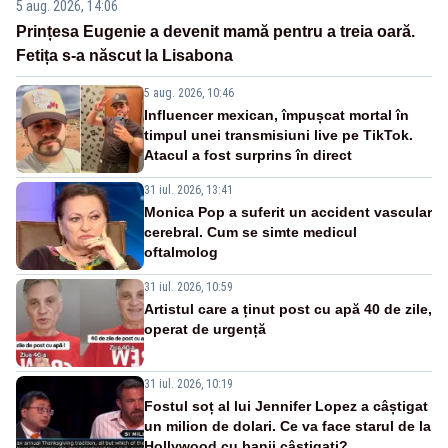
5 aug. 2026, 14:06
Prințesa Eugenie a devenit mamă pentru a treia oară.
Fetița s-a născut la Lisabona
5 aug. 2026, 10:46
Influencer mexican, împușcat mortal în
timpul unei transmisiuni live pe TikTok.
Atacul a fost surprins în direct
31 iul. 2026, 13:41
Monica Pop a suferit un accident vascular
cerebral. Cum se simte medicul
oftalmolog
31 iul. 2026, 10:59
Artistul care a ținut post cu apă 40 de zile,
operat de urgență
31 iul. 2026, 10:19
Fostul soț al lui Jennifer Lopez a câștigat
un milion de dolari. Ce va face starul de la
Hollywood cu banii câștigați?