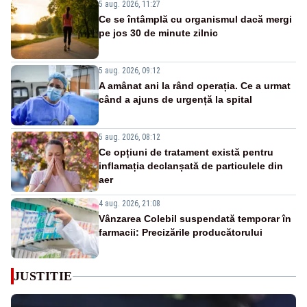
5 aug. 2026, 11:27
Ce se întâmplă cu organismul dacă mergi
pe jos 30 de minute zilnic
5 aug. 2026, 09:12
A amânat ani la rând operația. Ce a urmat
când a ajuns de urgență la spital
5 aug. 2026, 08:12
Ce opțiuni de tratament există pentru
inflamația declanșată de particulele din
aer
4 aug. 2026, 21:08
Vânzarea Colebil suspendată temporar în
farmacii: Precizările producătorului
JUSTITIE