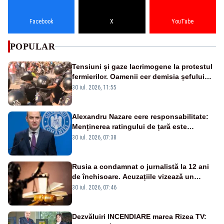
Facebook
X
YouTube
POPULAR
Tensiuni și gaze lacrimogene la protestul
fermierilor. Oamenii cer demisia șefului
ANSVSA și s-au mutat în Piața Victoria–
30 iul. 2026, 11:55
LIVE TEXT
Alexandru Nazare cere responsabilitate:
Menținerea ratingului de țară este
prioritatea numărul unu
30 iul. 2026, 07:38
Rusia a condamnat o jurnalistă la 12 ani
de închisoare. Acuzațiile vizează un
presupus transfer de bani către Ucraina
30 iul. 2026, 07:46
Dezvăluiri INCENDIARE marca Rizea TV: