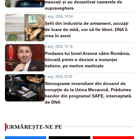
mascați și au dezactivat camerele de
supraveghere
5 aug. 2026, 10:54
Șefii din industria de armament, acuzați
de luare de mită, vor să fie liberi. DNA îi
vrea în arest
4 aug. 2026, 15:16
Predarea lui Ionel Arsene către România,
blocată printr-o decizie a instanței
italiene, pe motive medicale
3 aug. 2026, 23:07
Stenograme incendiare din dosarul de
corupție de la Uzina Mecanică. Prăduirea
banilor din programul SAFE, interceptată
de DNA
URMĂREȘTE-NE PE