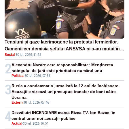
Tensiuni și gaze lacrimogene la protestul fermierilor.
Oamenii cer demisia șefului ANSVSA și s-au mutat în
Social
·
30 iul. 2026, 11:55
Piața Victoria– LIVE TEXT
2
Alexandru Nazare cere responsabilitate: Menținerea
ratingului de țară este prioritatea numărul unu
Politica
-
30 iul. 2026, 07:38
3
Rusia a condamnat o jurnalistă la 12 ani de închisoare.
Acuzațiile vizează un presupus transfer de bani către
Ucraina
Extern
-
30 iul. 2026, 07:46
4
Dezvăluiri INCENDIARE marca Rizea TV: Ion Bazac, în
centrul unor noi acuzații publice
Actual
-
30 iul. 2026, 07:51