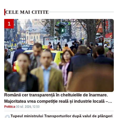
CELE MAI CITITE
1
Românii cer transparență în cheltuielile de înarmare.
Majoritatea vrea competiție reală și industrie locală –
Politica
·
30 iul. 2026, 12:53
SONDAJ
Tupeul ministrului Transporturilor după valul de plângeri