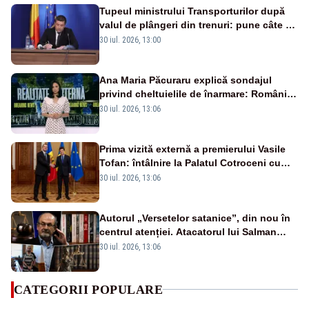
Tupeul ministrului Transporturilor după
valul de plângeri din trenuri: pune câte un
director responsabil pentru fiecare dintre
30 iul. 2026, 13:00
cele 1.265 de garnituri
Ana Maria Păcuraru explică sondajul
privind cheltuielile de înarmare: Românii
cer transparență în achiziții și un echilibru
30 iul. 2026, 13:06
între partenerii externi
Prima vizită externă a premierului Vasile
Tofan: întâlnire la Palatul Cotroceni cu
președintele Nicușor Dan
30 iul. 2026, 13:06
Autorul „Versetelor satanice”, din nou în
centrul atenției. Atacatorul lui Salman
Rushdie, condamnat pentru terorism: ce
30 iul. 2026, 13:06
pedeapsă riscă
CATEGORII POPULARE