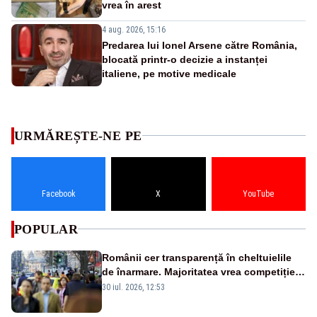
vrea în arest
4 aug. 2026, 15:16
Predarea lui Ionel Arsene către România,
blocată printr-o decizie a instanței
italiene, pe motive medicale
URMĂREȘTE-NE PE
Facebook
X
YouTube
POPULAR
Românii cer transparență în cheltuielile
de înarmare. Majoritatea vrea competiție
reală și industrie locală – SONDAJ
30 iul. 2026, 12:53