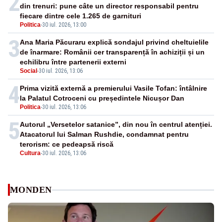
2
din trenuri: pune câte un director responsabil pentru
fiecare dintre cele 1.265 de garnituri
Politica
-
30 iul. 2026, 13:00
3
Ana Maria Păcuraru explică sondajul privind cheltuielile
de înarmare: Românii cer transparență în achiziții și un
echilibru între partenerii externi
Social
-
30 iul. 2026, 13:06
4
Prima vizită externă a premierului Vasile Tofan: întâlnire
la Palatul Cotroceni cu președintele Nicușor Dan
Politica
-
30 iul. 2026, 13:06
5
Autorul „Versetelor satanice”, din nou în centrul atenției.
Atacatorul lui Salman Rushdie, condamnat pentru
terorism: ce pedeapsă riscă
Cultura
-
30 iul. 2026, 13:06
MONDEN