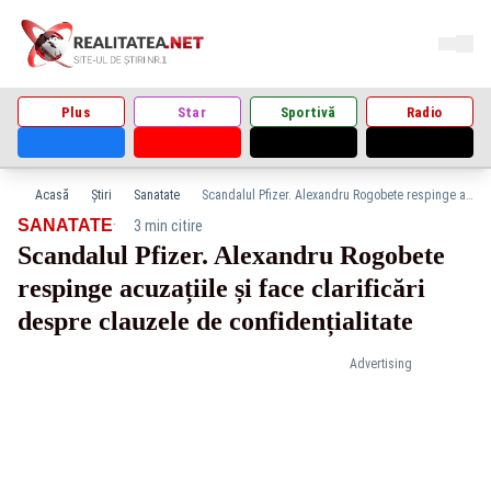
Plus
Star
Sportivă
Radio
Acasă
Știri
Sanatate
Scandalul Pfizer. Alexandru Rogobete respinge acuzațiile și face clarificări despre clauzele de confidențialitate
·
SANATATE
3 min citire
Scandalul Pfizer. Alexandru Rogobete
respinge acuzațiile și face clarificări
despre clauzele de confidențialitate
Advertising