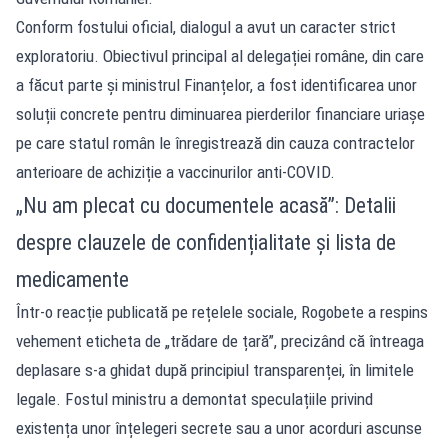
Conform fostului oficial, dialogul a avut un caracter strict
exploratoriu. Obiectivul principal al delegației române, din care
a făcut parte și ministrul Finanțelor, a fost identificarea unor
soluții concrete pentru diminuarea pierderilor financiare uriașe
pe care statul român le înregistrează din cauza contractelor
anterioare de achiziție a vaccinurilor anti-COVID.
„Nu am plecat cu documentele acasă”: Detalii
despre clauzele de confidențialitate și lista de
medicamente
Într-o reacție publicată pe rețelele sociale, Rogobete a respins
vehement eticheta de „trădare de țară”, precizând că întreaga
deplasare s-a ghidat după principiul transparenței, în limitele
legale. Fostul ministru a demontat speculațiile privind
existența unor înțelegeri secrete sau a unor acorduri ascunse