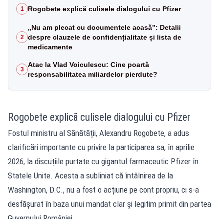
Rogobete explică culisele dialogului cu Pfizer
1
„Nu am plecat cu documentele acasă”: Detalii
despre clauzele de confidențialitate și lista de
2
medicamente
Atac la Vlad Voiculescu: Cine poartă
3
responsabilitatea miliardelor pierdute?
Rogobete explică culisele dialogului cu Pfizer
Fostul ministru al Sănătății, Alexandru Rogobete, a adus
clarificări importante cu privire la participarea sa, în aprilie
2026, la discuțiile purtate cu gigantul farmaceutic Pfizer în
Statele Unite. Acesta a subliniat că întâlnirea de la
Washington, D.C., nu a fost o acțiune pe cont propriu, ci s-a
desfășurat în baza unui mandat clar și legitim primit din partea
Guvernului României.