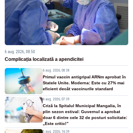
6 aug. 2026, 08:50
Complicația localizată a apendicitei
6 aug. 2026, 08:38
Primul vaccin antigripal ARNm aprobat în
Statele Unite. Moderna: Este cu 27% mai
eficient decât vaccinurile standard
6 aug. 2026, 07:39
Criză la Spitalul Municipal Mangalia, în
plin sezon estival: Guvernul a aprobat
doar 6 dintre cele 32 de posturi solicitate:
„Este critic!”
5 aug. 2026, 16:39