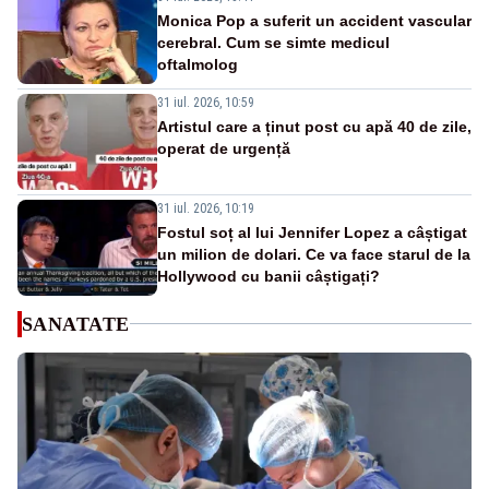
Monica Pop a suferit un accident vascular
cerebral. Cum se simte medicul
oftalmolog
31 iul. 2026, 10:59
Artistul care a ținut post cu apă 40 de zile,
operat de urgență
31 iul. 2026, 10:19
Fostul soț al lui Jennifer Lopez a câștigat
un milion de dolari. Ce va face starul de la
Hollywood cu banii câștigați?
SANATATE