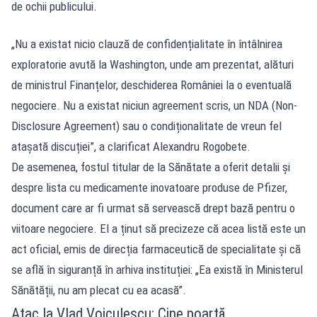
de ochii publicului.
„Nu a existat nicio clauză de confidențialitate în întâlnirea
exploratorie avută la Washington, unde am prezentat, alături
de ministrul Finanțelor, deschiderea României la o eventuală
negociere. Nu a existat niciun agreement scris, un NDA (Non-
Disclosure Agreement) sau o condiționalitate de vreun fel
atașată discuției”, a clarificat Alexandru Rogobete.
De asemenea, fostul titular de la Sănătate a oferit detalii și
despre lista cu medicamente inovatoare produse de Pfizer,
document care ar fi urmat să servească drept bază pentru o
viitoare negociere. El a ținut să precizeze că acea listă este un
act oficial, emis de direcția farmaceutică de specialitate și că
se află în siguranță în arhiva instituției: „Ea există în Ministerul
Sănătății, nu am plecat cu ea acasă”.
Atac la Vlad Voiculescu: Cine poartă