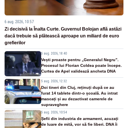
6 aug. 2026, 10:57
Zi decisivă la Înalta Curte. Guvernul Bolojan află astăzi
dacă trebuie să plătească aproape un miliard de euro
grefierilor
5 aug. 2026, 18:40
Vești proaste pentru „Generalul Negru”.
Procesul lui Florian Coldea poate începe.
Curtea de Apel validează ancheta DNA
5 aug. 2026, 12:32
Doi tineri din Cluj, reținuți după ce au
furat 14 tablete dintr-o școală. Au intrat
mascați și au dezactivat camerele de
supraveghere
5 aug. 2026, 10:54
Șefii din industria de armament, acuzați
de luare de mită, vor să fie liberi. DNA îi