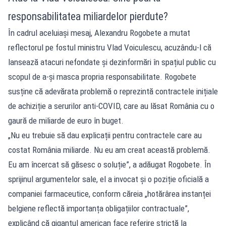
responsabilitatea miliardelor pierdute?
În cadrul aceluiași mesaj, Alexandru Rogobete a mutat
reflectorul pe fostul ministru Vlad Voiculescu, acuzându-l că
lansează atacuri nefondate și dezinformări în spațiul public cu
scopul de a-și masca propria responsabilitate. Rogobete
susține că adevărata problemă o reprezintă contractele inițiale
de achiziție a serurilor anti-COVID, care au lăsat România cu o
gaură de miliarde de euro în buget.
„Nu eu trebuie să dau explicații pentru contractele care au
costat România miliarde. Nu eu am creat această problemă.
Eu am încercat să găsesc o soluție”, a adăugat Rogobete. În
sprijinul argumentelor sale, el a invocat și o poziție oficială a
companiei farmaceutice, conform căreia „hotărârea instanței
belgiene reflectă importanța obligațiilor contractuale”,
explicând că gigantul american face referire strictă la