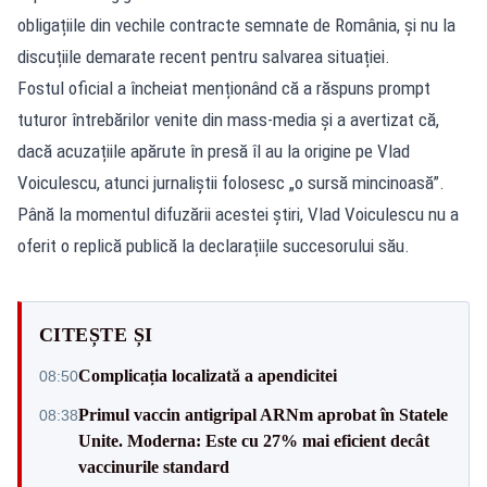
obligațiile din vechile contracte semnate de România, și nu la
discuțiile demarate recent pentru salvarea situației.
Fostul oficial a încheiat menționând că a răspuns prompt
tuturor întrebărilor venite din mass-media și a avertizat că,
dacă acuzațiile apărute în presă îl au la origine pe Vlad
Voiculescu, atunci jurnaliștii folosesc „o sursă mincinoasă”.
Până la momentul difuzării acestei știri, Vlad Voiculescu nu a
oferit o replică publică la declarațiile succesorului său.
CITEȘTE ȘI
Complicația localizată a apendicitei
08:50
Primul vaccin antigripal ARNm aprobat în Statele
08:38
Unite. Moderna: Este cu 27% mai eficient decât
vaccinurile standard