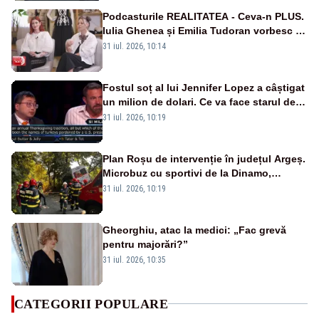
Podcasturile REALITATEA - Ceva-n PLUS.
Iulia Ghenea și Emilia Tudoran vorbesc în
premieră la Realitatea Plus - VIDEO
31 iul. 2026, 10:14
Fostul soț al lui Jennifer Lopez a câștigat
un milion de dolari. Ce va face starul de la
Hollywood cu banii câștigați?
31 iul. 2026, 10:19
Plan Roșu de intervenție în județul Argeș.
Microbuz cu sportivi de la Dinamo,
implicat într-un accident grav. Un tânăr a
31 iul. 2026, 10:19
murit -FOTO/VIDEO
Gheorghiu, atac la medici: „Fac grevă
pentru majorări?”
31 iul. 2026, 10:35
CATEGORII POPULARE