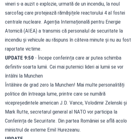
vineri s-a auzit o explozie, urmată de un incendiu, la noul
sarcofag care protejează rămășițele reactorului 4 al fostei
centrale nucleare. Agenția Internațională pentru Energie
Atomică (AIEA) a transmis că personalul de securitate la
incendiu și vehicule au răspuns în câteva minute și nu au fost
raportate victime.
UPDATE 9:50
- Începe conferința care ar putea schimba
definitiv soarta lumii. Cei mai puternici lideri ai lumii se vor
întâlni la Munchen
Întâlnire de grad zero la Munchen! Mai multe personalități
politice din întreaga lume, printre care se numără
vicepreședintele american J.D. Vance, Volodimir Zelenski și
Mark Rutte, secretarul general al NATO vor participa la
Conferința de Securitate. Din partea României se află acolo
ministrul de externe Emil Hurezeanu.
UPDATE