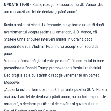
UPDATE 19:40
- Rusia, reacție la discursul lui JD Vance: „Nu
am mai auzit astfel de declarații până acum”.
Rusia a solicitat vineri, 14 februarie, o explicație urgentă după
avertismentul vicepreședintelui american, J.D. Vance, că
Statele Unite ar putea interveni militar în Ucraina dacă
președintele rus Vladimir Putin nu va accepta un acord de
pace.
Vance a afirmat că „totul este pe masă”, în contextul în care
președintele Donald Trump promovează sfârșitul războiului.
Declarațiile sale au stârnit o reacție vehementă din partea
Moscovei.
„Aceasta este o formulare nouă în privința poziției SUA. Nu am
mai auzit astfel de declarații până acum, nu au fost exprimate
anterior”, a declarat purtătorul de cuvânt al guvernului rus,
Dmitri Peskov, conform Reuters.