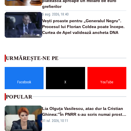
plătească aproape un miliard de euro
grefierilor
5 aug. 2026, 18:40
Vești proaste pentru „Generalul Negru”.
Procesul lui Florian Coldea poate începe.
Curtea de Apel validează ancheta DNA
URMĂREȘTE-NE PE
Facebook
X
YouTube
POPULAR
Lia Olguța Vasilescu, atac dur la Cristian
Ghinea:”În PNRR s-au scris numai prostii.
Este o negociere proastă pe care a făcut-
31 iul. 2026, 10:11
o”