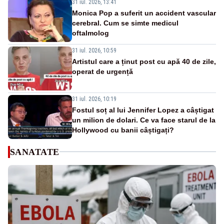
31 iul. 2026, 13:41
Monica Pop a suferit un accident vascular
cerebral. Cum se simte medicul
oftalmolog
31 iul. 2026, 10:59
Artistul care a ținut post cu apă 40 de zile,
operat de urgență
31 iul. 2026, 10:19
Fostul soț al lui Jennifer Lopez a câștigat
un milion de dolari. Ce va face starul de la
Hollywood cu banii câștigați?
SANATATE