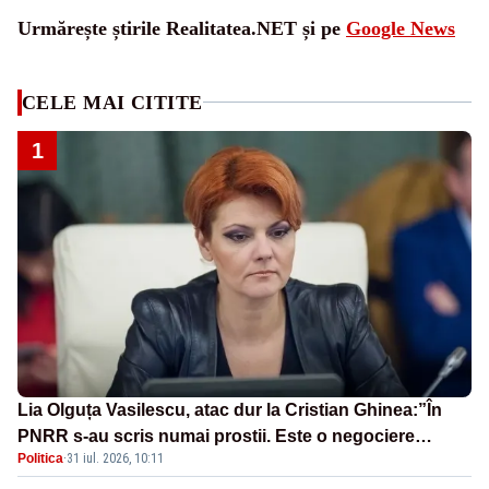
Urmărește știrile Realitatea.NET și pe
Google News
CELE MAI CITITE
1
Lia Olguța Vasilescu, atac dur la Cristian Ghinea:”În
PNRR s-au scris numai prostii. Este o negociere
Politica
·
31 iul. 2026, 10:11
proastă pe care a făcut-o”