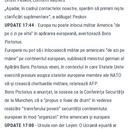
„Așadar, în cadrul contactelor noastre, sperăm să primim niște
clarificări suplimentare”, a adăugat Peskov.
UPDATE 17:44
- Europa nu poate înlocui militar America ”de
pe o zi pe alta” în apărarea europeană, avertizează Boris
Pistorius.
Europenii nu pot să-i înlocuiască militar pe americani ”de azi pe
mâine” pe continentul european, subliniază ministrul german al
Apărării Boris Pistorius vineri, în contextul în care Statele Unite
exercită presiuni asupra statelor europene membre ale NATO
să-şi crească cheltuielile militare, relatează AFP.
Boris Pistorius a anunţat, la sosirea sa la Conferinţa Securtăţii
de la Munchen, că a ”propus o foaie de drum” în vederea
realizării ”transferului poverii” securităţii continentului
european în mod ”organizat” între americani şi europeni.
UPDATE 17:00
- Ursula von der Leyen: O Ucraină eşuată ar