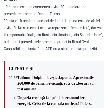
- ”Ucraina este de asemenea invitată”, a declarat noul
preşedinte american Donald Trump.
”Rusia va fi acolo cu oameni de la noi. Ucraina este de altfel
invitată. Nu ştiu exact cine va reprezenta fiecare ţară, dar vor
fi responsabili înalţi din Rusia, din Ucraina şi din Statele Unite”,
a declarat preşedintele american presei în Biroul Oval.
Casa Albă, contactată de AFP, nu a oferit imediat precizări.
CITEȘTE ȘI
Taifunul Dolphin lovește Japonia. Aproximativ
09:53
260.000 de oameni evacuați, sute de zboruri au
fost anulate
Ungaria renunță la apelul de economisire a
09:15
energiei. Criza de la centrala nucleară Paks se