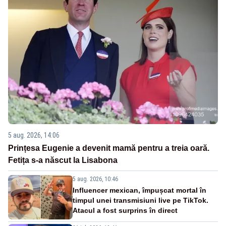
5 aug. 2026, 14:06
Prințesa Eugenie a devenit mamă pentru a treia oară.
Fetița s-a născut la Lisabona
5 aug. 2026, 10:46
Influencer mexican, împușcat mortal în
timpul unei transmisiuni live pe TikTok.
Atacul a fost surprins în direct