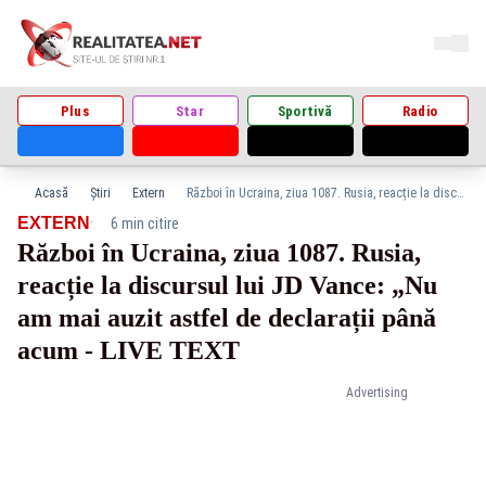
Plus
Star
Sportivă
Radio
Acasă
Știri
Extern
Război în Ucraina, ziua 1087. Rusia, reacție la discursul lui JD Vance: „Nu am mai auzit astfel de declarații până acum - LIVE TEXT
·
EXTERN
6 min citire
Război în Ucraina, ziua 1087. Rusia,
reacție la discursul lui JD Vance: „Nu
am mai auzit astfel de declarații până
acum - LIVE TEXT
Advertising