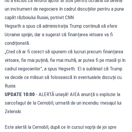
nu a exclus ca viitorul ajutor al SUA pentru Ucraina să devină
un instrument de negociere în cadrul discuțiilor pentru a pune
capăt războiului Rusiei, potrivit CNN.
Hegseth a spus că administrația Trump continuă să ofere
Ucrainei sprijin, dar a sugerat că finanțarea viitoare va fi
condiționată.
„Cred că ar fi corect să spunem că lucruri precum finanțarea
viitoare, fie mai puțină, fie mai multă, ar putea fi pe masă și în
cadrul negocierilor”, a spus Hegseth. El a subliniat că Trump
va decide ce măsuri să folosească în eventualele discuții cu
Rusia.
UPDATE 10:00
- ALERTĂ uriașă! AIEA anunţă o explozie la
sarcofagul de la Cernobîl, urmată de un incendiu: mesajul lui
Zelenski
Este alertă la Cernobîl, după ce în cursul nopții de joi spre