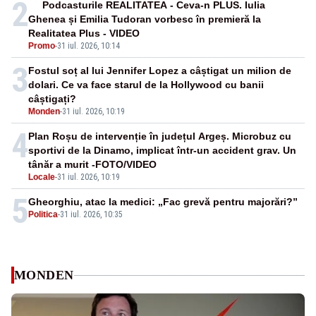
2
Podcasturile REALITATEA - Ceva-n PLUS. Iulia
Ghenea și Emilia Tudoran vorbesc în premieră la
Realitatea Plus - VIDEO
Promo
-
31 iul. 2026, 10:14
3
Fostul soț al lui Jennifer Lopez a câștigat un milion de
dolari. Ce va face starul de la Hollywood cu banii
câștigați?
Monden
-
31 iul. 2026, 10:19
4
Plan Roșu de intervenție în județul Argeș. Microbuz cu
sportivi de la Dinamo, implicat într-un accident grav. Un
tânăr a murit -FOTO/VIDEO
Locale
-
31 iul. 2026, 10:19
5
Gheorghiu, atac la medici: „Fac grevă pentru majorări?”
Politica
-
31 iul. 2026, 10:35
MONDEN