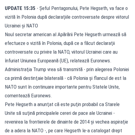
UPDATE 15:35
- Șeful Pentagonului, Pete Hegseth, va face o
vizită în Polonia după declaraţiile controversate despre viitorul
Ucrainei şi NATO
Noul secretar american al Apărării Pete Hegseth urmează să
efectueze o vizită în Polonia, după ce a făcut declaraţii
controversate cu privire la NATO, viitorul Ucrainei care au
înfuriat Uniunea Europeană (UE), relatează Euronews.
Administraţia Trump vrea să transmită - prin alegerea Poloniei
ca primă destinţaie bilaterală - că Polonia şi flancul de est la
NATO sunt în continuare importante pentru Statele Unite,
comentează Euronews.
Pete Hegseth a anunţat că este puţin probabil ca Starele
Unite să suţină principalele cereri de pace ale Ucrainei -
revenirea la frontierele de dinainte de 2014 şi vechea aspiraţie
de a adera la NATO -, pe care Hegseth le-a catalogat drept