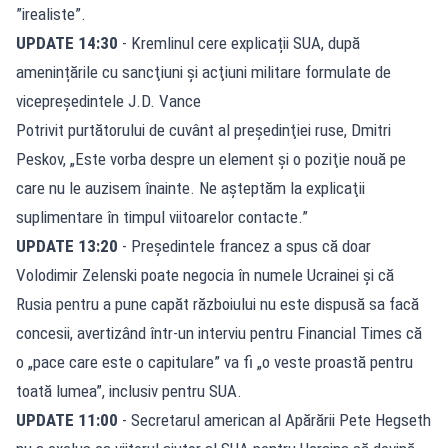
”irealiste”.
UPDATE 14:30
- Kremlinul cere explicații SUA, după
amenințările cu sancţiuni şi acţiuni militare formulate de
vicepreşedintele J.D. Vance
Potrivit purtătorului de cuvânt al preşedinţiei ruse, Dmitri
Peskov, „Este vorba despre un element şi o poziţie nouă pe
care nu le auzisem înainte. Ne aşteptăm la explicaţii
suplimentare în timpul viitoarelor contacte.”
UPDATE 13:20
- Președintele francez a spus că doar
Volodimir Zelenski poate negocia în numele Ucrainei și că
Rusia pentru a pune capăt războiului nu este dispusă sa facă
concesii, avertizând într-un interviu pentru Financial Times că
o „pace care este o capitulare” va fi „o veste proastă pentru
toată lumea”, inclusiv pentru SUA.
UPDATE 11:00
- Secretarul american al Apărării Pete Hegseth