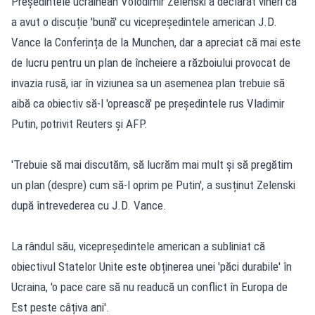
Președintele ucrainean Volodimir Zelenski a declarat vineri că
a avut o discuție 'bună' cu vicepreședintele american J.D.
Vance la Conferința de la Munchen, dar a apreciat că mai este
de lucru pentru un plan de încheiere a războiului provocat de
invazia rusă, iar în viziunea sa un asemenea plan trebuie să
aibă ca obiectiv să-l 'oprească' pe președintele rus Vladimir
Putin, potrivit Reuters și AFP.
'Trebuie să mai discutăm, să lucrăm mai mult și să pregătim
un plan (despre) cum să-l oprim pe Putin', a susținut Zelenski
după întrevederea cu J.D. Vance.
La rândul său, vicepreședintele american a subliniat că
obiectivul Statelor Unite este obținerea unei 'păci durabile' în
Ucraina, 'o pace care să nu readucă un conflict în Europa de
Est peste câțiva ani'.