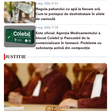
6 aug. 2026, 21:53
Regula paharului cu apă la fiecare oră.
Cum te protejezi de deshidratare în zilele
de caniculă
6 aug. 2026, 17:20
Este oficial. Agenția Medicamentului a
blocat Colebil și Panczebil de la
comercializare în farmacii. Probleme cu
substanța activă din compoziție
JUSTITIE