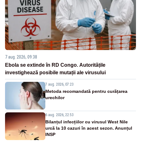
7 aug. 2026, 09:38
Ebola se extinde în RD Congo. Autoritățile
investighează posibile mutații ale virusului
7 aug. 2026, 07:23
Metoda recomandată pentru curățarea
urechilor
6 aug. 2026, 22:53
Bilanțul infecțiilor cu virusul West Nile
urcă la 10 cazuri în acest sezon. Anunțul
INSP