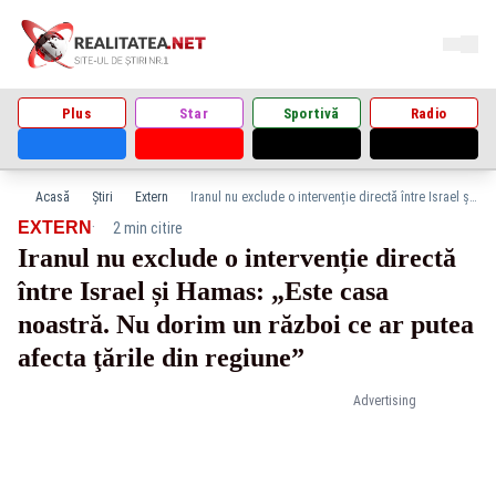
Plus
Star
Sportivă
Radio
Acasă
Știri
Extern
Iranul nu exclude o intervenție directă între Israel și Hamas: „Este casa noastră. Nu dorim un război ce ar putea afecta ţările din regiune”
·
EXTERN
2 min citire
Iranul nu exclude o intervenție directă
între Israel și Hamas: „Este casa
noastră. Nu dorim un război ce ar putea
afecta ţările din regiune”
Advertising