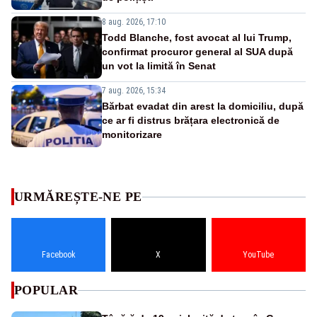
8 aug. 2026, 17:10
Todd Blanche, fost avocat al lui Trump,
confirmat procuror general al SUA după
un vot la limită în Senat
7 aug. 2026, 15:34
Bărbat evadat din arest la domiciliu, după
ce ar fi distrus brățara electronică de
monitorizare
URMĂREȘTE-NE PE
Facebook
X
YouTube
POPULAR