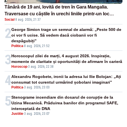
Tânără de 19 ani, lovită de tren în Gara Mangalia.
Traversase cu căștile în urechi liniile printr-un loc
Social
·
8 aug. 2026, 21:37
nepermis
2
George Simion trage un semnal de alarmă: „Peste 500 de
oi vor fi ucise. Să vedem dacă ciobanii vor fi
despăgubiți”
Politica
-
8 aug. 2026, 21:52
3
Horoscopul zilei de marți, 4 august 2026. Inspirație,
momente de claritate și oportunități de afirmare în carieră
Horoscop
-
3 aug. 2026, 22:38
4
Alexandru Rogobete, ironii la adresa lui Ilie Bolojan: „Ați
consumat tot curentul urmărind șobolani imaginari”
Politica
-
3 aug. 2026, 23:03
5
Stenograme incendiare din dosarul de corupție de la
Uzina Mecanică. Prăduirea banilor din programul SAFE,
interceptată de DNA
Justitie
-
3 aug. 2026, 23:07