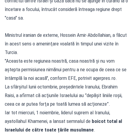
conflictul dintre Israel şi Gaza dacă nu se ajunge în curând la o
încetare a focului, întrucât consideră întreaga regiune drept
"casa" sa.
Ministrul iranian de externe, Hossein Amir-Abdollahian, a făcut
în acest sens o ameninţare voalată în timpul unei vizite în
Turcia.
"Aceasta este regiunea noastră, casa noastră şi nu vom
aştepta permisiunea nimănui pentru a ne ocupa de ceea ce se
întâmplă la noi acasă", conform EFE, potrivit agerpres.ro.
La sfârșitul lunii octombrie, preşedintele Iranului, Ebrahim
Raisi, a afirmat că acţiunile Israelului au ”depăşit liniile roşii,
ceea ce ar putea forţa pe toată lumea să acţioneze”.
Iar tot miercuri, 1 noiembrie, liderul suprem al Iranului,
ayatollahul Khamenei, a lansat semnalul de
boicot total al
Israelului de către toate țările musulmane
.