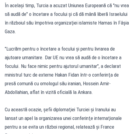
În acelaşi timp, Turcia a acuzat Uniunea Europeană că "nu vrea
să audă de" o încetare a focului şi că dă mână liberă Israelului
în războiul său împotriva organizaţiei islamiste Hamas în Fâşia
Gaza.
"Lucrăm pentru o încetare a focului şi pentru livrarea de
ajutoare umanitare. Dar UE nu vrea să audă de o încetare a
focului. Nu face nimic pentru ajutorul umanitar", a declarat
ministrul turc de externe Hakan Fidan într-o conferinţa de
presă comună cu omologul său iranian, Hossein Amir-
Abdollahian, aflat în vizită oficială la Ankara.
Cu această ocazie, şefii diplomaţiei Turciei şi Iranului au
lansat un apel la organizarea unei conferinţe internaţionale
pentru a se evita un război regional, relatează și France