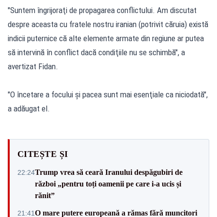
"Suntem îngrijoraţi de propagarea conflictului. Am discutat
despre aceasta cu fratele nostru iranian (potrivit căruia) există
indicii puternice că alte elemente armate din regiune ar putea
să intervină în conflict dacă condiţiile nu se schimbă", a
avertizat Fidan.
"O încetare a focului şi pacea sunt mai esenţiale ca niciodată",
a adăugat el.
CITEȘTE ȘI
Trump vrea să ceară Iranului despăgubiri de
22:24
război „pentru toți oamenii pe care i-a ucis și
rănit”
O mare putere europeană a rămas fără muncitori
21:41