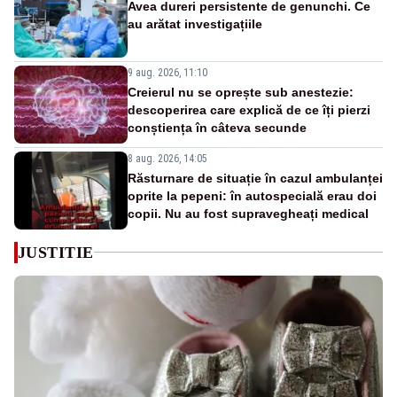
Avea dureri persistente de genunchi. Ce
au arătat investigațiile
9 aug. 2026, 11:10
Creierul nu se oprește sub anestezie:
descoperirea care explică de ce îți pierzi
conștiența în câteva secunde
8 aug. 2026, 14:05
Răsturnare de situație în cazul ambulanței
oprite la pepeni: în autospecială erau doi
copii. Nu au fost supravegheați medical
JUSTITIE