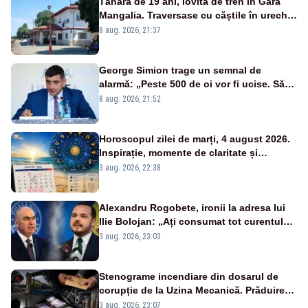
Tânără de 19 ani, lovită de tren în Gara
Mangalia. Traversase cu căștile în urechi
liniile printr-un loc nepermis
8 aug. 2026, 21:37
George Simion trage un semnal de
alarmă: „Peste 500 de oi vor fi ucise. Să
vedem dacă ciobanii vor fi despăgubiți”
8 aug. 2026, 21:52
Horoscopul zilei de marți, 4 august 2026.
Inspirație, momente de claritate și
oportunități de afirmare în carieră
3 aug. 2026, 22:38
Alexandru Rogobete, ironii la adresa lui
Ilie Bolojan: „Ați consumat tot curentul
urmărind șobolani imaginari”
3 aug. 2026, 23:03
Stenograme incendiare din dosarul de
corupție de la Uzina Mecanică. Prăduirea
banilor din programul SAFE, interceptată
3 aug. 2026, 23:07