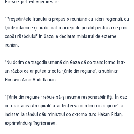
Presse, potrivit agerpres.ro.
"Preşedintele Iranului a propus o reuniune cu liderii regionali, cu
ţările islamice şi arabe cât mai repede posibil pentru a se pune
capăt războiului" în Gaza, a declarat ministrul de externe
iranian.
"Nu dorim ca tragedia umană din Gaza să se transforme într-
un război ce ar putea afecta ţările din regiune", a subliniat
Hossein Amir-Abdollahian.
"Ţările din regiune trebuie să-şi asume responsabilităţi. În caz
contrar, această spirală a violenţei va continua în regiune", a
insistat la rândul său ministrul de externe turc Hakan Fidan,
exprimându-şi îngrijorarea.