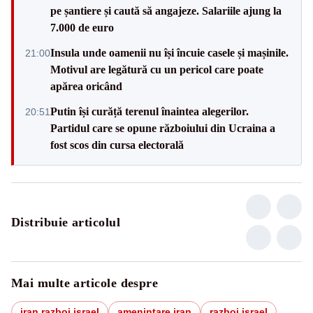
pe șantiere și caută să angajeze. Salariile ajung la
7.000 de euro
Insula unde oamenii nu își încuie casele și mașinile.
21:00
Motivul are legătură cu un pericol care poate
apărea oricând
Putin își curăță terenul înaintea alegerilor.
20:51
Partidul care se opune războiului din Ucraina a
fost scos din cursa electorală
Distribuie articolul
Mai multe articole despre
iran razboi israel
amenintare iran
razboi israel