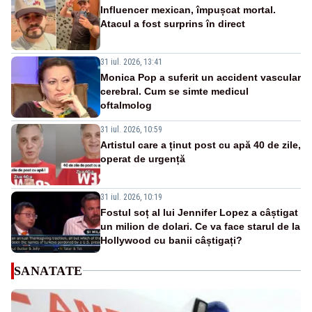
Influencer mexican, împușcat mortal.
Atacul a fost surprins în direct
31 iul. 2026, 13:41
Monica Pop a suferit un accident vascular
cerebral. Cum se simte medicul
oftalmolog
31 iul. 2026, 10:59
Artistul care a ținut post cu apă 40 de zile,
operat de urgență
31 iul. 2026, 10:19
Fostul soț al lui Jennifer Lopez a câștigat
un milion de dolari. Ce va face starul de la
Hollywood cu banii câștigați?
SANATATE