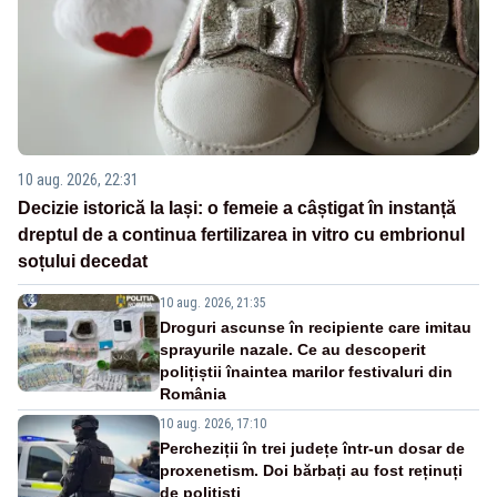
10 aug. 2026, 22:31
Decizie istorică la Iași: o femeie a câștigat în instanță
dreptul de a continua fertilizarea in vitro cu embrionul
soțului decedat
10 aug. 2026, 21:35
Droguri ascunse în recipiente care imitau
sprayurile nazale. Ce au descoperit
polițiștii înaintea marilor festivaluri din
România
10 aug. 2026, 17:10
Percheziții în trei județe într-un dosar de
proxenetism. Doi bărbați au fost reținuți
de polițiști