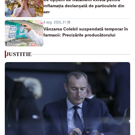
inflamația declanșată de particulele din
aer
4 aug. 2026, 21:08
Vânzarea Colebil suspendată temporar în
farmacii: Precizările producătorului
JUSTITIE