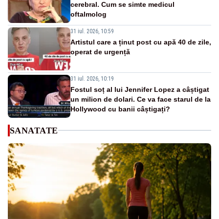
cerebral. Cum se simte medicul
oftalmolog
31 iul. 2026, 10:59
Artistul care a ținut post cu apă 40 de zile,
operat de urgență
31 iul. 2026, 10:19
Fostul soț al lui Jennifer Lopez a câștigat
un milion de dolari. Ce va face starul de la
Hollywood cu banii câștigați?
SANATATE