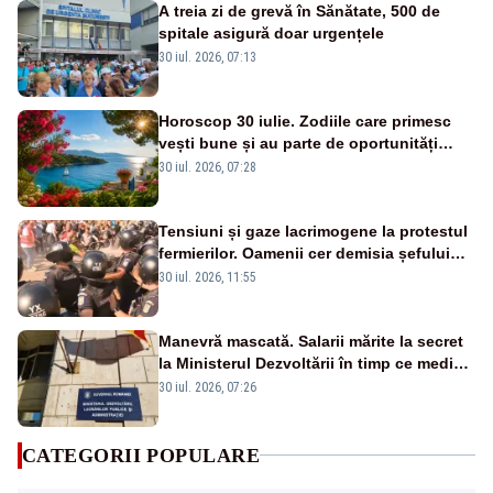
A treia zi de grevă în Sănătate, 500 de
spitale asigură doar urgențele
30 iul. 2026, 07:13
Horoscop 30 iulie. Zodiile care primesc
vești bune și au parte de oportunități
neașteptate
30 iul. 2026, 07:28
Tensiuni și gaze lacrimogene la protestul
fermierilor. Oamenii cer demisia șefului
ANSVSA și s-au mutat în Piața Victoria–
30 iul. 2026, 11:55
LIVE TEXT
Manevră mascată. Salarii mărite la secret
la Ministerul Dezvoltării în timp ce medicii
ies în stradă
30 iul. 2026, 07:26
CATEGORII POPULARE