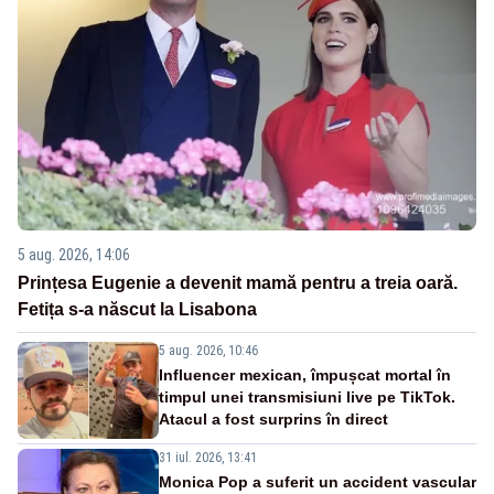
5 aug. 2026, 14:06
Prințesa Eugenie a devenit mamă pentru a treia oară.
Fetița s-a născut la Lisabona
5 aug. 2026, 10:46
Influencer mexican, împușcat mortal în
timpul unei transmisiuni live pe TikTok.
Atacul a fost surprins în direct
31 iul. 2026, 13:41
Monica Pop a suferit un accident vascular