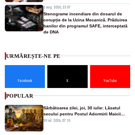
3 aug. 2026, 23:07
Stenograme incendiare din dosarul de
corupție de la Uzina Mecanică. Prăduirea
banilor din programul SAFE, interceptată
de DNA
URMĂREȘTE-NE PE
Facebook
X
YouTube
POPULAR
Sărbătoarea zilei, joi, 30 iulie: Lăsatul
secului pentru Postul Adormirii Maicii
Domnului și Sfântul Valentin
30 iul. 2026, 07:10