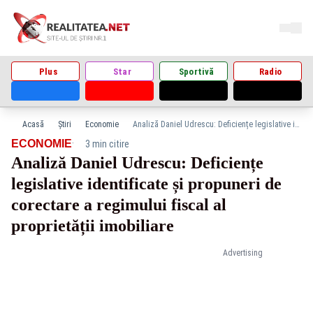
Plus
Star
Sportivă
Radio
Acasă
Știri
Economie
Analiză Daniel Udrescu: Deficiențe legislative identificate și propuneri de corectare a regimului fiscal al proprietății imobiliare
·
ECONOMIE
3 min citire
Analiză Daniel Udrescu: Deficiențe
legislative identificate și propuneri de
corectare a regimului fiscal al
proprietății imobiliare
Advertising