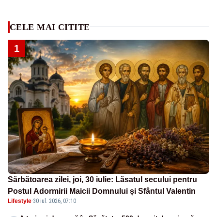
CELE MAI CITITE
1
Sărbătoarea zilei, joi, 30 iulie: Lăsatul secului pentru
Postul Adormirii Maicii Domnului și Sfântul Valentin
Lifestyle
·
30 iul. 2026, 07:10