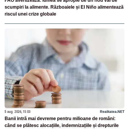
FAO avertizează: lumea se apropie de un nou val de
scumpiri la alimente. Războaiele și El Niño alimentează
riscul unei crize globale
5 aug. 2026, 15:03
Realitatea.NET
Banii intră mai devreme pentru milioane de români:
când se plătesc alocațiile, indemnizațiile și drepturile