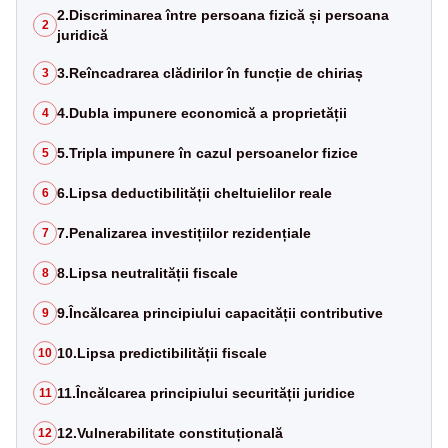
2.Discriminarea între persoana fizică și persoana
2
juridică
3.Reîncadrarea clădirilor în funcție de chiriaș
3
4.Dubla impunere economică a proprietății
4
5.Tripla impunere în cazul persoanelor fizice
5
6.Lipsa deductibilității cheltuielilor reale
6
7.Penalizarea investițiilor rezidențiale
7
8.Lipsa neutralității fiscale
8
9.Încălcarea principiului capacității contributive
9
10.Lipsa predictibilității fiscale
10
11.Încălcarea principiului securității juridice
11
12.Vulnerabilitate constituțională
12