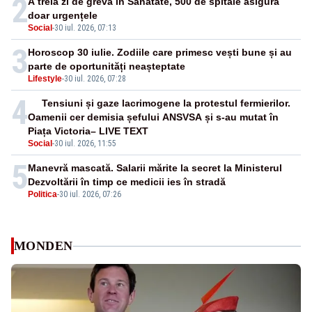
2
A treia zi de grevă în Sănătate, 500 de spitale asigură
doar urgențele
Social
-
30 iul. 2026, 07:13
3
Horoscop 30 iulie. Zodiile care primesc vești bune și au
parte de oportunități neașteptate
Lifestyle
-
30 iul. 2026, 07:28
4
Tensiuni și gaze lacrimogene la protestul fermierilor.
Oamenii cer demisia șefului ANSVSA și s-au mutat în
Piața Victoria– LIVE TEXT
Social
-
30 iul. 2026, 11:55
5
Manevră mascată. Salarii mărite la secret la Ministerul
Dezvoltării în timp ce medicii ies în stradă
Politica
-
30 iul. 2026, 07:26
MONDEN