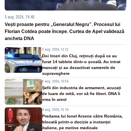
5 aug. 2026, 18:40
Vești proaste pentru „Generalul Negru”. Procesul lui
Florian Coldea poate începe. Curtea de Apel validează
ancheta DNA
5 aug. 2026, 12:32
Doi tineri din Cluj, reținuți după ce au
furat 14 tablete dintr-o școală. Au intrat
mascați și au dezactivat camerele de
supraveghere
5 aug. 2026, 10:54
Șefii din industria de armament, acuzați
de luare de mită, vor să fie liberi. DNA îi
vrea în arest
4 aug. 2026, 15:16
Predarea lui Ionel Arsene către România,
blocată printr-o decizie a instanței
italiene, pe motive medicale