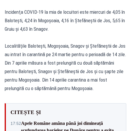
Incidenţa COVID-19 la mia de locuitori este miercuri de 4,05 în
Baloteşti, 4,24 în Mogoşoaia, 4,16 în Ştefăneştii de Jos, 5,65 în
Gruiu şi 4,63 în Snagov.
Localităţile Baloteşti, Mogoşoaia, Snagov şi Ştefăneştii de Jos
au intrat în carantină pe 24 martie pentru o perioadă de 14 zile.
Din 7 aprilie măsura a fost prelungită cu două săptămâni
pentru Baloteşti, Snagov şi Ştefăneştii de Jos şi cu şapte zile
pentru Mogoşoaia. Din 14 aprilie carantina a mai fost
prelungită cu o săptămână pentru Mogoşoaia.
CITEȘTE ȘI
Apele Române amâna până joi dimineață
17:52
scufundarea barjelor pe Dunăre pentru a evita