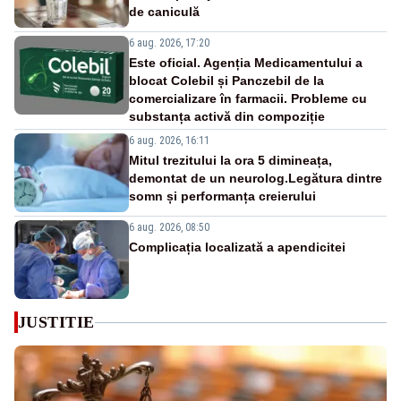
de caniculă
6 aug. 2026, 17:20
Este oficial. Agenția Medicamentului a
blocat Colebil și Panczebil de la
comercializare în farmacii. Probleme cu
substanța activă din compoziție
6 aug. 2026, 16:11
Mitul trezitului la ora 5 dimineața,
demontat de un neurolog.Legătura dintre
somn și performanța creierului
6 aug. 2026, 08:50
Complicația localizată a apendicitei
JUSTITIE