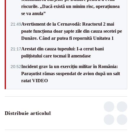
riscurile. „Dacă există un minim risc, operațiunea
se va anula”
Avertisment de la Cernavodă: Reactorul 2 mai
21:49
poate funcționa doar șapte zile din cauza secetei pe
Dunăre. Când ar putea fi repornită Unitatea 1
Arestat din cauza tupeului: I-a cerut bani
21:17
polițistului care tocmai îl amendase
Incident grav la un exercițiu militar în România:
20:52
Parașutist rămas suspendat de avion după un salt
ratat VIDEO
Distribuie articolul