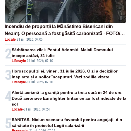
Incendiu de proporții la Mănăstirea Bisericani din
Neamț. O persoană a fost găsită carbonizată - FOTO/
Locale
·
31 iul. 2026, 07:05
VIDEO
2
Sărbătoarea zilei: Postul Adormirii Maicii Domnului
începe astăzi, 31 iulie
Lifestyle
-
31 iul. 2026, 07:10
3
Horoscopul zilei, vineri, 31 iulie 2026. O zi a deciziilor
inspirate și a noilor începuturi. Vezi zodiile vizate
Lifestyle
-
31 iul. 2026, 07:20
4
Alertă aeriană la graniță pentru a treia oară în 24 de ore.
Două aeronave Eurofighter britanice au fost ridicate de la
sol
Locale
-
31 iul. 2026, 07:24
5
SANITAS: Niciun scenariu favorabil pentru angajații din
sănătate în proiectul Legii salarizării
Economie
-
31 iul. 2026, 07:29