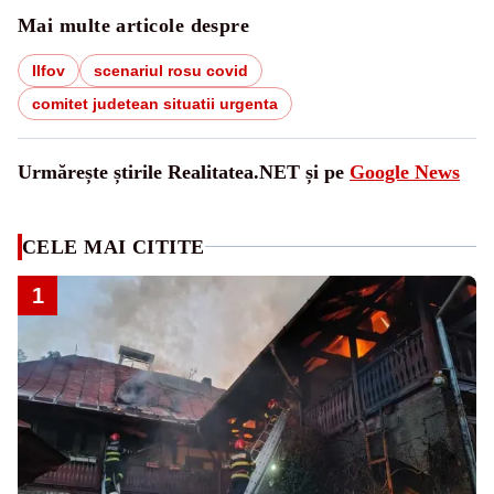
Mai multe articole despre
Ilfov
scenariul rosu covid
comitet judetean situatii urgenta
Urmărește știrile Realitatea.NET și pe
Google News
CELE MAI CITITE
1