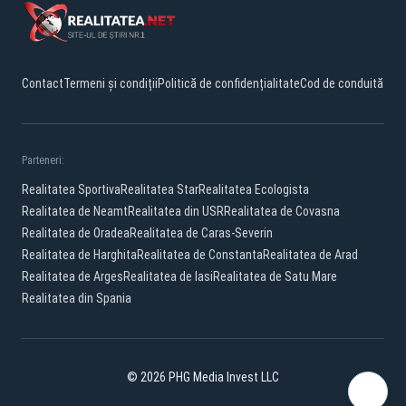
Contact
Termeni și condiții
Politică de confidențialitate
Cod de conduită
Parteneri:
Realitatea Sportiva
Realitatea Star
Realitatea Ecologista
Realitatea de Neamt
Realitatea din USR
Realitatea de Covasna
Realitatea de Oradea
Realitatea de Caras-Severin
Realitatea de Harghita
Realitatea de Constanta
Realitatea de Arad
Realitatea de Arges
Realitatea de Iasi
Realitatea de Satu Mare
Realitatea din Spania
© 2026 PHG Media Invest LLC
Facebook
YouTube
X
TikTok