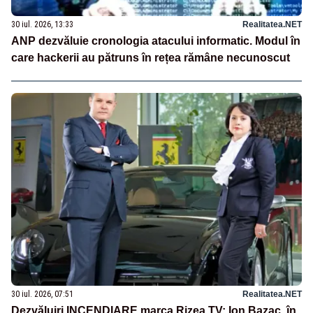
30 iul. 2026, 13:33
Realitatea.NET
ANP dezvăluie cronologia atacului informatic. Modul în
care hackerii au pătruns în rețea rămâne necunoscut
30 iul. 2026, 07:51
Realitatea.NET
Dezvăluiri INCENDIARE marca Rizea TV: Ion Bazac, în