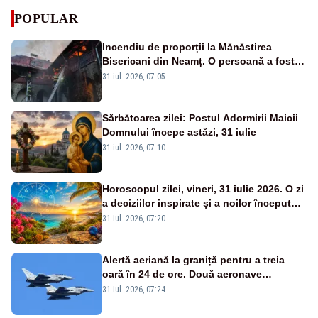
POPULAR
Incendiu de proporții la Mănăstirea
Bisericani din Neamț. O persoană a fost
găsită carbonizată - FOTO/ VIDEO
31 iul. 2026, 07:05
Sărbătoarea zilei: Postul Adormirii Maicii
Domnului începe astăzi, 31 iulie
31 iul. 2026, 07:10
Horoscopul zilei, vineri, 31 iulie 2026. O zi
a deciziilor inspirate și a noilor începuturi.
Vezi zodiile vizate
31 iul. 2026, 07:20
Alertă aeriană la graniță pentru a treia
oară în 24 de ore. Două aeronave
Eurofighter britanice au fost ridicate de la
31 iul. 2026, 07:24
sol