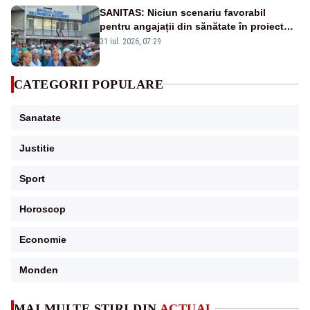
SANITAS: Niciun scenariu favorabil
pentru angajații din sănătate în proiectul
Legii salarizării
31 iul. 2026, 07:29
CATEGORII POPULARE
Sanatate
Justitie
Sport
Horoscop
Economie
Monden
MAI MULTE ȘTIRI DIN
ACTUAL