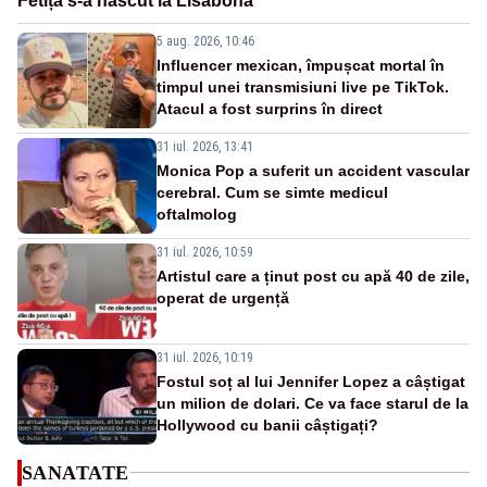
Fetița s-a născut la Lisabona
5 aug. 2026, 10:46
Influencer mexican, împușcat mortal în
timpul unei transmisiuni live pe TikTok.
Atacul a fost surprins în direct
31 iul. 2026, 13:41
Monica Pop a suferit un accident vascular
cerebral. Cum se simte medicul
oftalmolog
31 iul. 2026, 10:59
Artistul care a ținut post cu apă 40 de zile,
operat de urgență
31 iul. 2026, 10:19
Fostul soț al lui Jennifer Lopez a câștigat
un milion de dolari. Ce va face starul de la
Hollywood cu banii câștigați?
SANATATE