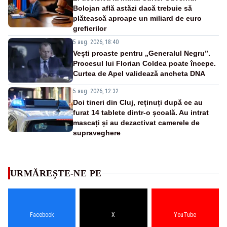
Bolojan află astăzi dacă trebuie să
plătească aproape un miliard de euro
grefierilor
5 aug. 2026, 18:40
Vești proaste pentru „Generalul Negru”.
Procesul lui Florian Coldea poate începe.
Curtea de Apel validează ancheta DNA
5 aug. 2026, 12:32
Doi tineri din Cluj, reținuți după ce au
furat 14 tablete dintr-o școală. Au intrat
mascați și au dezactivat camerele de
supraveghere
URMĂREȘTE-NE PE
Facebook
X
YouTube