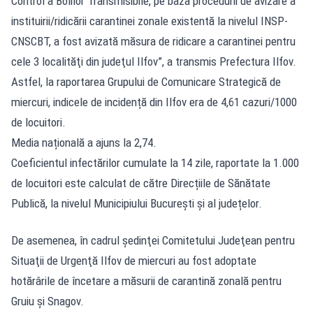
Control a Bolilor Transmisibile, pe baza procedurii de avizare a
instituirii/ridicării carantinei zonale existentă la nivelul INSP-
CNSCBT, a fost avizată măsura de ridicare a carantinei pentru
cele 3 localităţi din judeţul Ilfov”, a transmis Prefectura Ilfov.
Astfel, la raportarea Grupului de Comunicare Strategică de
miercuri, indicele de incidență din Ilfov era de 4,61 cazuri/1000
de locuitori.
Media națională a ajuns la 2,74.
Coeficientul infectărilor cumulate la 14 zile, raportate la 1.000
de locuitori este calculat de către Direcțiile de Sănătate
Publică, la nivelul Municipiului București și al județelor.
De asemenea, în cadrul şedinţei Comitetului Judeţean pentru
Situaţii de Urgenţă Ilfov de miercuri au fost adoptate
hotărârile de încetare a măsurii de carantină zonală pentru
Gruiu şi Snagov.