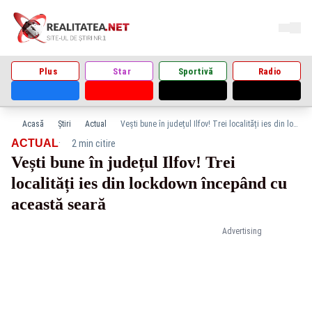
Plus
Star
Sportivă
Radio
Acasă
Știri
Actual
Vești bune în județul Ilfov! Trei localități ies din lockdown începând cu această seară
·
ACTUAL
2 min citire
Vești bune în județul Ilfov! Trei
localități ies din lockdown începând cu
această seară
Advertising