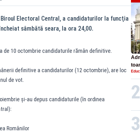
iroul Electoral Central, a candidaturilor la funcţia
încheiat sâmbătă seara, la ora 24,00.
ata de 10 octombrie candidaturile rămân definitive.
Adm
toa
nerii definitive a candidaturilor (12 octombrie), are loc
Educ
lice
inul de vot.
 noiembrie şi-au depus candidaturile (în ordinea
tral):
rea Românilor