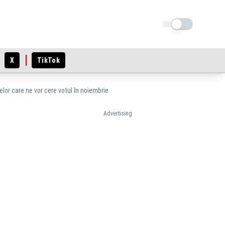
Schimba tema
X
TikTok
lor care ne vor cere votul în noiembrie
Advertising