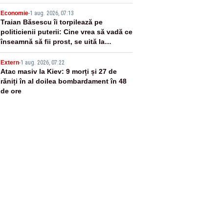
4
Economie
-
1 aug. 2026, 07:13
Traian Băsescu îi torpilează pe
politicienii puterii: Cine vrea să vadă ce
înseamnă să fii prost, se uită la
România
5
Extern
-
1 aug. 2026, 07:22
Atac masiv la Kiev: 9 morți și 27 de
răniți în al doilea bombardament în 48
de ore