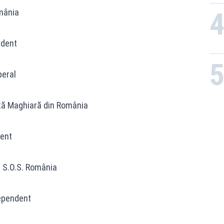
mânia
ndent
beral
tă Maghiară din România
dent
l S.O.S. România
dependent