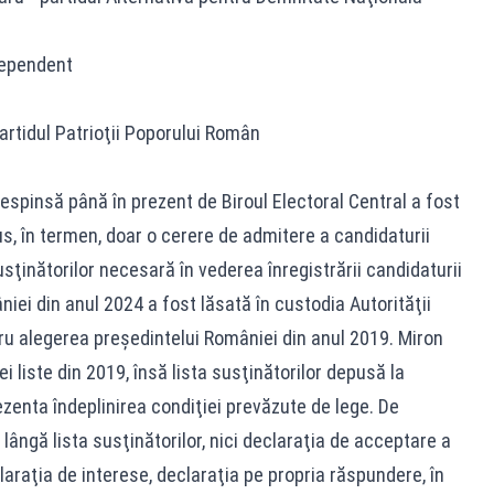
dependent
rtidul Patrioţii Poporului Român
espinsă până în prezent de Biroul Electoral Central a fost
s, în termen, doar o cerere de admitere a candidaturii
sţinătorilor necesară în vederea înregistrării candidaturii
iei din anul 2024 a fost lăsată în custodia Autorităţii
u alegerea preşedintelui României din anul 2019. Miron
i liste din 2019, însă lista susţinătorilor depusă la
zenta îndeplinirea condiţiei prevăzute de lege. De
ângă lista susţinătorilor, nici declaraţia de acceptare a
laraţia de interese, declaraţia pe propria răspundere, în