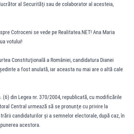
lucrător al Securităţi sau de colaborator al acesteia,
 spre Cotroceni se vede pe Realitatea.NET! Ana Maria
ua votului!
urtea Constituţională a României, candidatura Dianei
edinte a fost anulată, iar aceasta nu mai are o altă cale
in. (6) din Legea nr. 370/2004, republicată, cu modificările
ctoral Central urmează să se pronunţe cu privire la
rării candidaturilor şi a semnelor electorale, după caz, în
epunerea acestora.