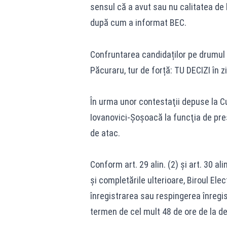
sensul că a avut sau nu calitatea de 
după cum a informat BEC.
Confruntarea candidaților pe drumul
Păcuraru, tur de forță: TU DECIZI în zi
În urma unor contestaţii depuse la C
Iovanovici-Şoşoacă la funcţia de preş
de atac.
Conform art. 29 alin. (2) şi art. 30 al
şi completările ulterioare, Biroul Ele
înregistrarea sau respingerea înregist
termen de cel mult 48 de ore de la d