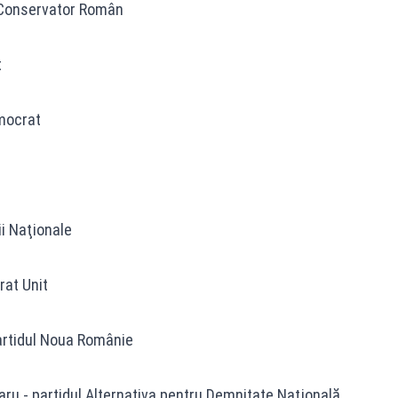
l Conservator Român
t
emocrat
ii Naţionale
rat Unit
artidul Noua Românie
ru - partidul Alternativa pentru Demnitate Naţională