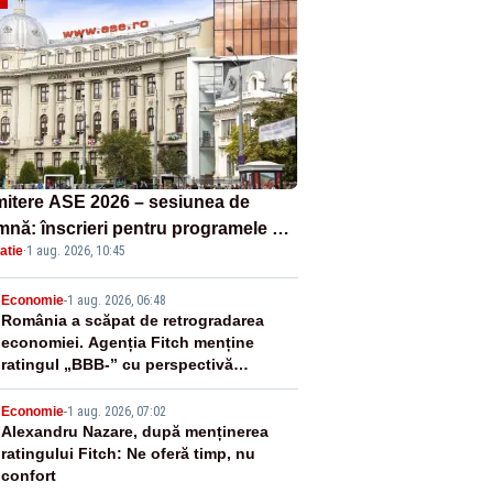
itere ASE 2026 – sesiunea de
mnă: înscrieri pentru programele de
atie
·
1 aug. 2026, 10:45
nță, masterat și doctorat
2
Economie
-
1 aug. 2026, 06:48
România a scăpat de retrogradarea
economiei. Agenția Fitch menține
ratingul „BBB-” cu perspectivă
negativă
3
Economie
-
1 aug. 2026, 07:02
Alexandru Nazare, după menținerea
ratingului Fitch: Ne oferă timp, nu
confort