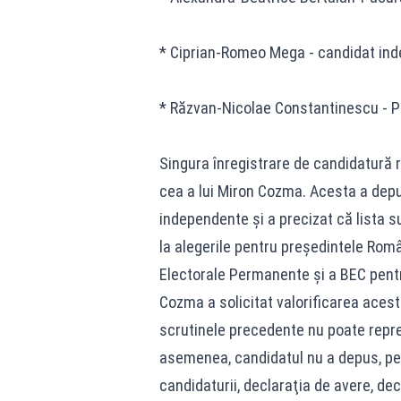
* Ciprian-Romeo Mega - candidat in
* Răzvan-Nicolae Constantinescu - Pa
Singura înregistrare de candidatură r
cea a lui Miron Cozma. Acesta a depu
independente şi a precizat că lista su
la alegerile pentru preşedintele Român
Electorale Permanente şi a BEC pentr
Cozma a solicitat valorificarea aceste
scrutinele precedente nu poate repre
asemenea, candidatul nu a depus, pe l
candidaturii, declaraţia de avere, dec