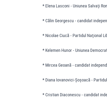
* Elena Lasconi - Uniunea Salvaţi Ro
* Călin Georgescu - candidat indepe
* Nicolae Ciucă - Partidul Naţional Li
* Kelemen Hunor - Uniunea Democra
* Mircea Geoană - candidat indepen
* Diana Iovanovici-Şoşoacă - Partidu
* Cristian Diaconescu - candidat in