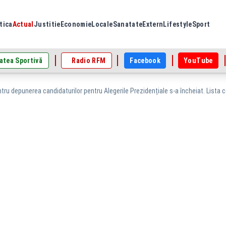
tica
Actual
Justitie
Economie
Locale
Sanatate
Extern
Lifestyle
Sport
atea Sportivă
Radio RFM
Facebook
YouTube
ru depunerea candidaturilor pentru Alegerile Prezidențiale s-a încheiat. Lista ce