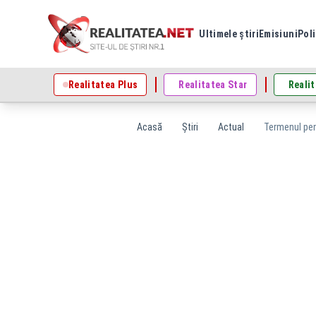
Ultimele știri
Emisiuni
Poli
Realitatea Plus
Realitatea Star
Realit
Acasă
Știri
Actual
Termenul pent