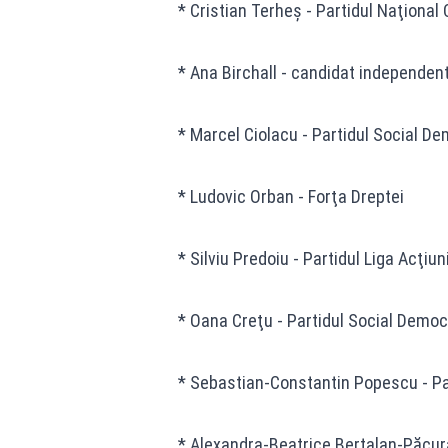
* Cristian Terheş - Partidul Naţiona
* Ana Birchall - candidat independen
* Marcel Ciolacu - Partidul Social D
* Ludovic Orban - Forţa Dreptei
* Silviu Predoiu - Partidul Liga Acţiun
* Oana Creţu - Partidul Social Democ
* Sebastian-Constantin Popescu - P
* Alexandra-Beatrice Bertalan-Păcura