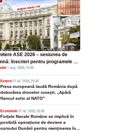
itere ASE 2026 – sesiunea de
mnă: înscrieri pentru programele de
atie
·
1 aug. 2026, 10:45
nță, masterat și doctorat
2
Extern
-
31 iul. 2026, 20:45
Presa europeană laudă România după
doborârea dronelor rusești. „Apără
flancul estic al NATO”
3
Economie
-
31 iul. 2026, 20:45
Forțele Navale Române se implică în
posibilă operațiune de deviere a
cursului Dunării pentru menținerea în