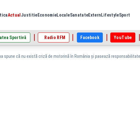
tica
Actual
Justitie
Economie
Locale
Sanatate
Extern
Lifestyle
Sport
atea Sportivă
Radio RFM
Facebook
YouTube
a spune că nu există criză de motorină în România și pasează responsabilitatea