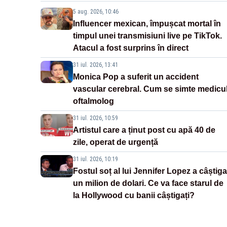
5 aug. 2026, 10:46
Influencer mexican, împușcat mortal în
timpul unei transmisiuni live pe TikTok.
Atacul a fost surprins în direct
31 iul. 2026, 13:41
Monica Pop a suferit un accident
vascular cerebral. Cum se simte medicu
oftalmolog
31 iul. 2026, 10:59
Artistul care a ținut post cu apă 40 de
zile, operat de urgență
31 iul. 2026, 10:19
Fostul soț al lui Jennifer Lopez a câștiga
un milion de dolari. Ce va face starul de
la Hollywood cu banii câștigați?