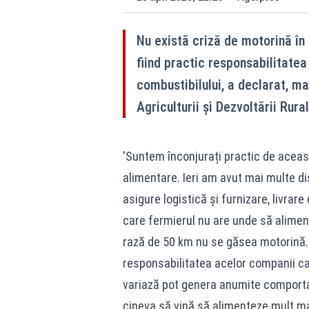
Nu există criză de motorină în
fiind practic responsabilitatea 
combustibilului, a declarat, mar
Agriculturii și Dezvoltării Rura
'Suntem înconjurați practic de aceast
alimentare. Ieri am avut mai multe dis
asigure logistică și furnizare, livrare
care fermierul nu are unde să alimentez
rază de 50 km nu se găsea motorină. 
responsabilitatea acelor companii car
variază pot genera anumite comporta
cineva să vină să alimenteze mult ma