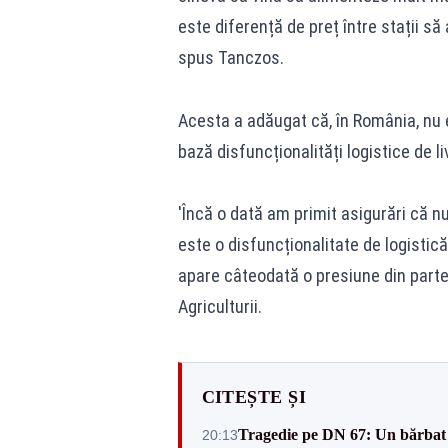
este diferență de preț între stații s
spus Tanczos.
Acesta a adăugat că, în România, nu ex
bază disfuncționalități logistice de li
'Încă o dată am primit asigurări că 
este o disfuncționalitate de logistică,
apare câteodată o presiune din partea
Agriculturii.
CITEȘTE ȘI
Tragedie pe DN 67: Un bărbat d
20:13