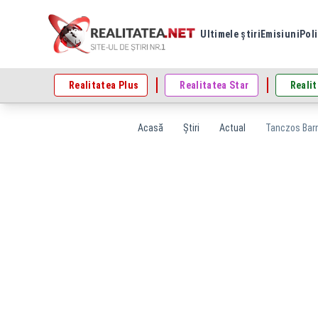
Ultimele știri
Emisiuni
Poli
Realitatea Plus
Realitatea Star
Realit
Acasă
Știri
Actual
Tanczos Barn