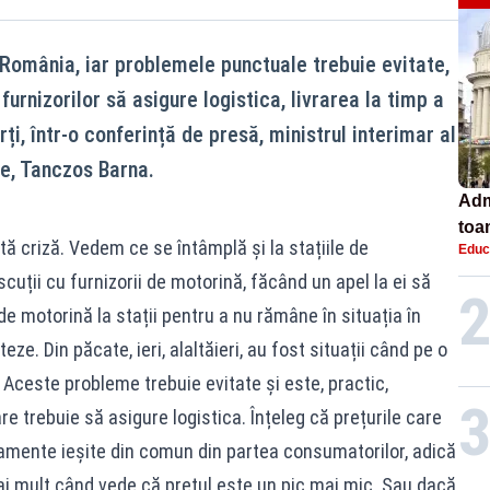
 România, iar problemele punctuale trebuie evitate,
furnizorilor să asigure logistica, livrarea la timp a
ți, într-o conferință de presă, ministrul interimar al
le, Tanczos Barna.
Adm
toa
ă criză. Vedem ce se întâmplă și la stațiile de
Educ
lice
cuții cu furnizorii de motorină, făcând un apel la ei să
 de motorină la stații pentru a nu rămâne în situația în
e. Din păcate, ieri, alaltăieri, au fost situații când pe o
Aceste probleme trebuie evitate și este, practic,
e trebuie să asigure logistica. Înțeleg că prețurile care
mente ieșite din comun din partea consumatorilor, adică
i mult când vede că prețul este un pic mai mic. Sau dacă