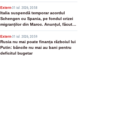
funcțiune a Unității 2 de la Cernavodă
4
Extern
-
31 iul. 2026, 20:58
Italia suspendă temporar acordul
Schengen cu Spania, pe fondul crizei
migranților din Maroc. Anunțul, făcut
de premierul Giorgia Meloni
5
Extern
-
31 iul. 2026, 20:59
Rusia nu mai poate finanța războiul lui
Putin: băncile nu mai au bani pentru
deficitul bugetar