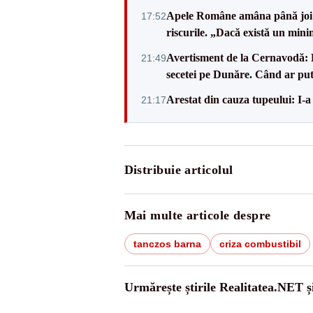
Apele Române amâna până joi d
17:52
riscurile. „Dacă există un mini
Avertisment de la Cernavodă: R
21:49
secetei pe Dunăre. Când ar put
Arestat din cauza tupeului: I-a
21:17
Distribuie articolul
Mai multe articole despre
tanczos barna
criza combustibil
Urmărește știrile Realitatea.NET ș