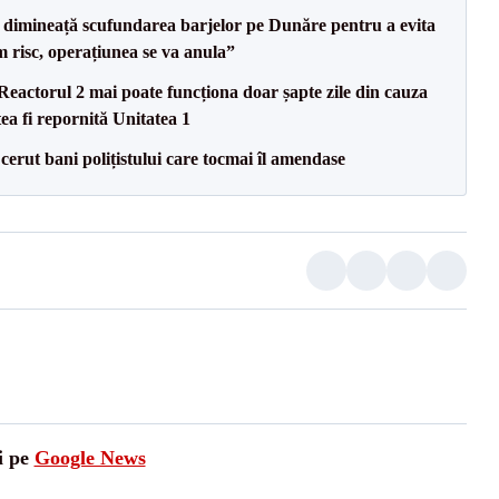
imineață scufundarea barjelor pe Dunăre pentru a evita
m risc, operațiunea se va anula”
eactorul 2 mai poate funcționa doar șapte zile din cauza
ea fi repornită Unitatea 1
 cerut bani polițistului care tocmai îl amendase
i pe
Google News