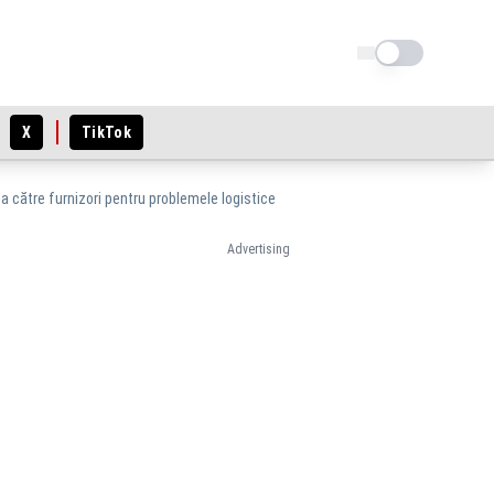
Schimba tema
X
TikTok
 către furnizori pentru problemele logistice
Advertising