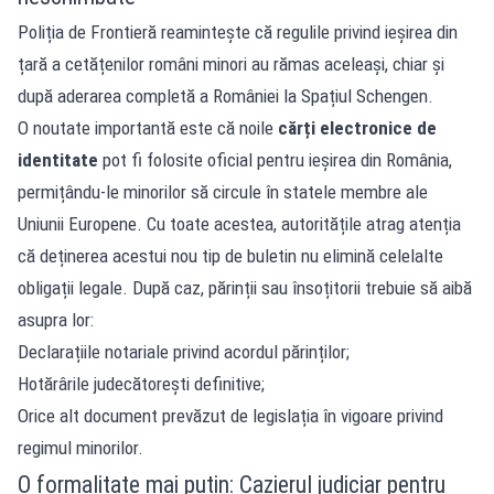
Poliția de Frontieră reamintește că regulile privind ieșirea din
țară a cetățenilor români minori au rămas aceleași, chiar și
după aderarea completă a României la Spațiul Schengen.
O noutate importantă este că noile
cărți electronice de
identitate
pot fi folosite oficial pentru ieșirea din România,
permițându-le minorilor să circule în statele membre ale
Uniunii Europene. Cu toate acestea, autoritățile atrag atenția
că deținerea acestui nou tip de buletin nu elimină celelalte
obligații legale. După caz, părinții sau însoțitorii trebuie să aibă
asupra lor:
Declarațiile notariale privind acordul părinților;
Hotărârile judecătorești definitive;
Orice alt document prevăzut de legislația în vigoare privind
regimul minorilor.
O formalitate mai puțin: Cazierul judiciar pentru