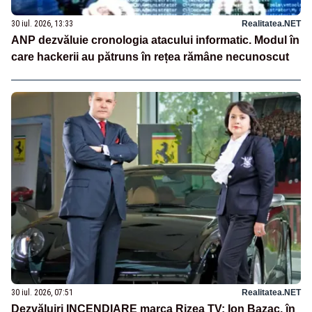
30 iul. 2026, 13:33
Realitatea.NET
ANP dezvăluie cronologia atacului informatic. Modul în
care hackerii au pătruns în rețea rămâne necunoscut
30 iul. 2026, 07:51
Realitatea.NET
Dezvăluiri INCENDIARE marca Rizea TV: Ion Bazac, în