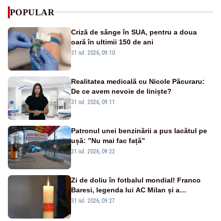
POPULAR
Criză de sânge în SUA, pentru a doua
oară în ultimii 150 de ani
31 iul. 2026, 09:10
Realitatea medicală cu Nicole Păcuraru:
De ce avem nevoie de liniște?
31 iul. 2026, 09:11
Patronul unei benzinării a pus lacătul pe
ușă: ”Nu mai fac față”
31 iul. 2026, 09:22
Zi de doliu în fotbalul mondial! Franco
Baresi, legenda lui AC Milan și a
naționalei Italiei, a murit
31 iul. 2026, 09:27