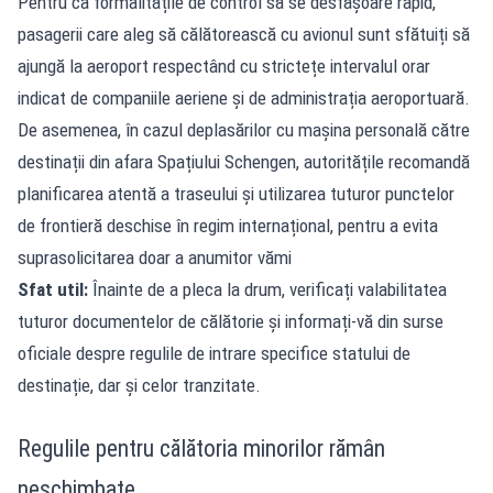
Pentru ca formalitățile de control să se desfășoare rapid,
pasagerii care aleg să călătorească cu avionul sunt sfătuiți să
ajungă la aeroport respectând cu strictețe intervalul orar
indicat de companiile aeriene și de administrația aeroportuară.
De asemenea, în cazul deplasărilor cu mașina personală către
destinații din afara Spațiului Schengen, autoritățile recomandă
planificarea atentă a traseului și utilizarea tuturor punctelor
de frontieră deschise în regim internațional, pentru a evita
suprasolicitarea doar a anumitor vămi
Sfat util:
Înainte de a pleca la drum, verificați valabilitatea
tuturor documentelor de călătorie și informați-vă din surse
oficiale despre regulile de intrare specifice statului de
destinație, dar și celor tranzitate.
Regulile pentru călătoria minorilor rămân
neschimbate