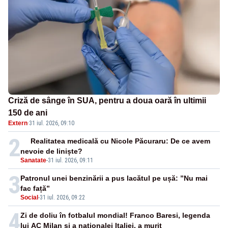
Criză de sânge în SUA, pentru a doua oară în ultimii
150 de ani
Extern
·
31 iul. 2026, 09:10
2
Realitatea medicală cu Nicole Păcuraru: De ce avem
nevoie de liniște?
Sanatate
-
31 iul. 2026, 09:11
3
Patronul unei benzinării a pus lacătul pe ușă: ”Nu mai
fac față”
Social
-
31 iul. 2026, 09:22
4
Zi de doliu în fotbalul mondial! Franco Baresi, legenda
lui AC Milan și a naționalei Italiei, a murit