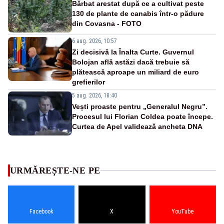
Bărbat arestat după ce a cultivat peste
130 de plante de canabis într-o pădure
din Covasna - FOTO
6 aug. 2026, 10:57
Zi decisivă la Înalta Curte. Guvernul
Bolojan află astăzi dacă trebuie să
plătească aproape un miliard de euro
grefierilor
5 aug. 2026, 18:40
Vești proaste pentru „Generalul Negru”.
Procesul lui Florian Coldea poate începe.
Curtea de Apel validează ancheta DNA
URMĂREȘTE-NE PE
Facebook
X
YouTube