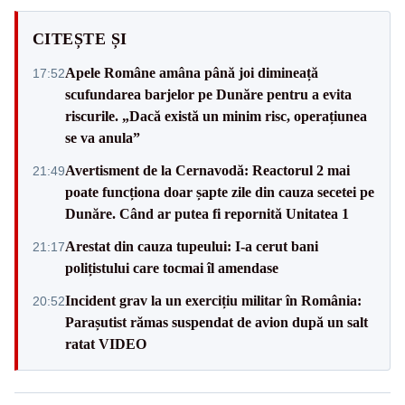
CITEȘTE ȘI
Apele Române amâna până joi dimineață
17:52
scufundarea barjelor pe Dunăre pentru a evita
riscurile. „Dacă există un minim risc, operațiunea
se va anula”
Avertisment de la Cernavodă: Reactorul 2 mai
21:49
poate funcționa doar șapte zile din cauza secetei pe
Dunăre. Când ar putea fi repornită Unitatea 1
Arestat din cauza tupeului: I-a cerut bani
21:17
polițistului care tocmai îl amendase
Incident grav la un exercițiu militar în România:
20:52
Parașutist rămas suspendat de avion după un salt
ratat VIDEO