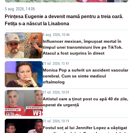
5 aug. 2026, 14:06
Prințesa Eugenie a devenit mamă pentru a treia oară.
Fetița s-a născut la Lisabona
5 aug. 2026, 10:46
Influencer mexican, împușcat mortal în
timpul unei transmisiuni live pe TikTok.
Atacul a fost surprins în direct
31 iul. 2026, 13:41
Monica Pop a suferit un accident vascular
cerebral. Cum se simte medicul
oftalmolog
31 iul. 2026, 10:59
Artistul care a ținut post cu apă 40 de zile,
operat de urgență
31 iul. 2026, 10:19
Fostul soț al lui Jennifer Lopez a câștigat