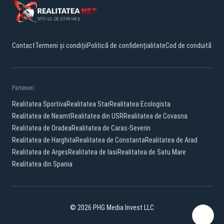
Contact
Termeni și condiții
Politică de confidențialitate
Cod de conduită
Parteneri:
Realitatea Sportiva
Realitatea Star
Realitatea Ecologista
Realitatea de Neamt
Realitatea din USR
Realitatea de Covasna
Realitatea de Oradea
Realitatea de Caras-Severin
Realitatea de Harghita
Realitatea de Constanta
Realitatea de Arad
Realitatea de Arges
Realitatea de Iasi
Realitatea de Satu Mare
Realitatea din Spania
© 2026 PHG Media Invest LLC
Facebook
YouTube
X
TikTok