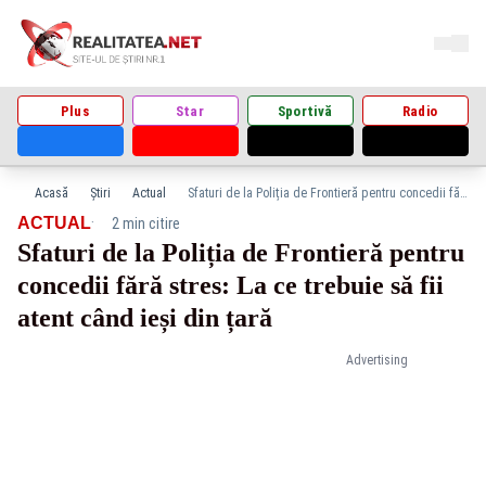
Plus
Star
Sportivă
Radio
Acasă
Știri
Actual
Sfaturi de la Poliția de Frontieră pentru concedii fără stres: La ce trebuie să fii atent când ieși din țară
·
ACTUAL
2 min citire
Sfaturi de la Poliția de Frontieră pentru
concedii fără stres: La ce trebuie să fii
atent când ieși din țară
Advertising