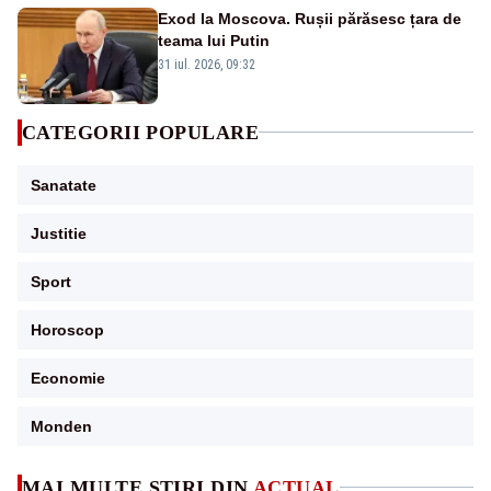
Exod la Moscova. Rușii părăsesc țara de
teama lui Putin
31 iul. 2026, 09:32
CATEGORII POPULARE
Sanatate
Justitie
Sport
Horoscop
Economie
Monden
MAI MULTE ȘTIRI DIN
ACTUAL