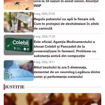
urcă la 10 cazuri în acest sezon. Anunțul
INSP
6 aug. 2026, 21:53
Regula paharului cu apă la fiecare oră.
Cum te protejezi de deshidratare în zilele
de caniculă
6 aug. 2026, 17:20
Este oficial. Agenția Medicamentului a
blocat Colebil și Panczebil de la
comercializare în farmacii. Probleme cu
substanța activă din compoziție
6 aug. 2026, 16:11
Mitul trezitului la ora 5 dimineața,
demontat de un neurolog.Legătura dintre
somn și performanța creierului
JUSTITIE