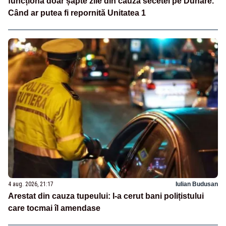
funcționa doar șapte zile din cauza secetei pe Dunăre.
Când ar putea fi repornită Unitatea 1
4 aug. 2026, 21:17
Iulian Budusan
Arestat din cauza tupeului: I-a cerut bani polițistului
care tocmai îl amendase