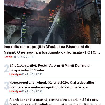
Incendiu de proporții la Mănăstirea Bisericani din
Neamț. O persoană a fost găsită carbonizată - FOTO/
Locale
·
31 iul. 2026, 07:05
VIDEO
2
Sărbătoarea zilei: Postul Adormirii Maicii Domnului
începe astăzi, 31 iulie
Lifestyle
-
31 iul. 2026, 07:10
3
Horoscopul zilei, vineri, 31 iulie 2026. O zi a deciziilor
inspirate și a noilor începuturi. Vezi zodiile vizate
Lifestyle
-
31 iul. 2026, 07:20
4
Alertă aeriană la graniță pentru a treia oară în 24 de ore.
Două aeronave Eurofighter britanice au fost ridicate de la