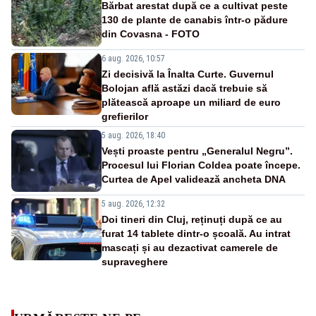
Bărbat arestat după ce a cultivat peste
130 de plante de canabis într-o pădure
din Covasna - FOTO
6 aug. 2026, 10:57
Zi decisivă la Înalta Curte. Guvernul
Bolojan află astăzi dacă trebuie să
plătească aproape un miliard de euro
grefierilor
5 aug. 2026, 18:40
Vești proaste pentru „Generalul Negru”.
Procesul lui Florian Coldea poate începe.
Curtea de Apel validează ancheta DNA
5 aug. 2026, 12:32
Doi tineri din Cluj, reținuți după ce au
furat 14 tablete dintr-o școală. Au intrat
mascați și au dezactivat camerele de
supraveghere