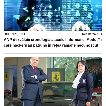
30 iul. 2026, 13:33
Realitatea.NET
ANP dezvăluie cronologia atacului informatic. Modul în
care hackerii au pătruns în rețea rămâne necunoscut