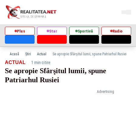
Plus
Star
Sportivă
Radio
Acasă
Știri
Actual
Se apropie Sfârşitul lumii, spune Patriarhul Rusiei
·
ACTUAL
1 min citire
Se apropie Sfârşitul lumii, spune
Patriarhul Rusiei
Advertising