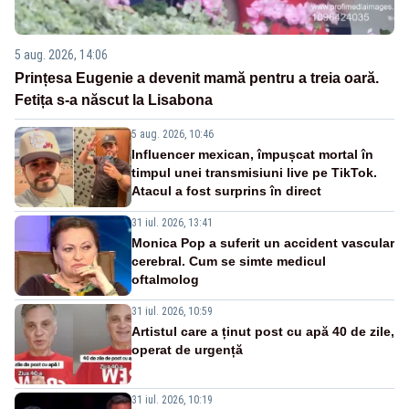
5 aug. 2026, 14:06
Prințesa Eugenie a devenit mamă pentru a treia oară.
Fetița s-a născut la Lisabona
5 aug. 2026, 10:46
Influencer mexican, împușcat mortal în
timpul unei transmisiuni live pe TikTok.
Atacul a fost surprins în direct
31 iul. 2026, 13:41
Monica Pop a suferit un accident vascular
cerebral. Cum se simte medicul
oftalmolog
31 iul. 2026, 10:59
Artistul care a ținut post cu apă 40 de zile,
operat de urgență
31 iul. 2026, 10:19