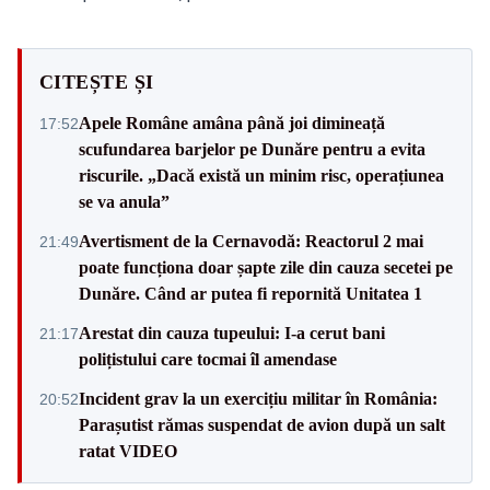
CITEȘTE ȘI
Apele Române amâna până joi dimineață
17:52
scufundarea barjelor pe Dunăre pentru a evita
riscurile. „Dacă există un minim risc, operațiunea
se va anula”
Avertisment de la Cernavodă: Reactorul 2 mai
21:49
poate funcționa doar șapte zile din cauza secetei pe
Dunăre. Când ar putea fi repornită Unitatea 1
Arestat din cauza tupeului: I-a cerut bani
21:17
polițistului care tocmai îl amendase
Incident grav la un exercițiu militar în România:
20:52
Parașutist rămas suspendat de avion după un salt
ratat VIDEO