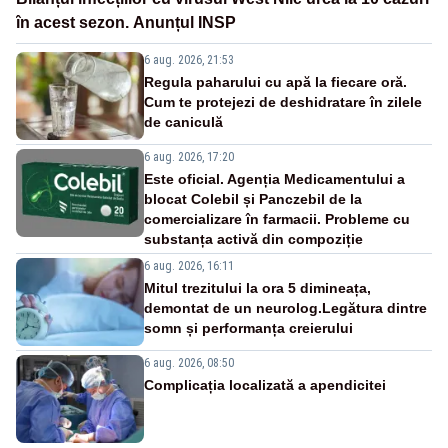
în acest sezon. Anunțul INSP
6 aug. 2026, 21:53
Regula paharului cu apă la fiecare oră.
Cum te protejezi de deshidratare în zilele
de caniculă
6 aug. 2026, 17:20
Este oficial. Agenția Medicamentului a
blocat Colebil și Panczebil de la
comercializare în farmacii. Probleme cu
substanța activă din compoziție
6 aug. 2026, 16:11
Mitul trezitului la ora 5 dimineața,
demontat de un neurolog.Legătura dintre
somn și performanța creierului
6 aug. 2026, 08:50
Complicația localizată a apendicitei