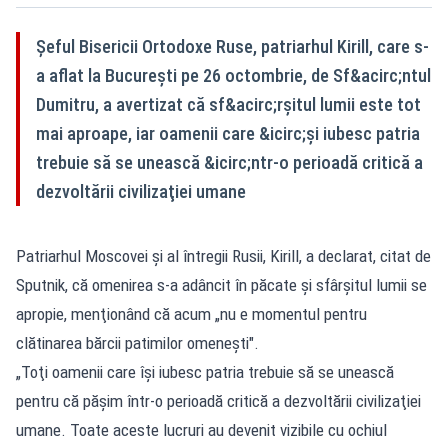
Şeful Bisericii Ortodoxe Ruse, patriarhul Kirill, care s-
a aflat la Bucureşti pe 26 octombrie, de Sf&acirc;ntul
Dumitru, a avertizat că sf&acirc;rşitul lumii este tot
mai aproape, iar oamenii care &icirc;şi iubesc patria
trebuie să se unească &icirc;ntr-o perioadă critică a
dezvoltării civilizaţiei umane
Patriarhul Moscovei şi al întregii Rusii, Kirill, a declarat, citat de
Sputnik, că omenirea s-a adâncit în păcate şi sfârşitul lumii se
apropie, menţionând că acum „nu e momentul pentru
clătinarea bărcii patimilor omeneşti".
„Toţi oamenii care îşi iubesc patria trebuie să se unească
pentru că păşim într-o perioadă critică a dezvoltării civilizaţiei
umane. Toate aceste lucruri au devenit vizibile cu ochiul