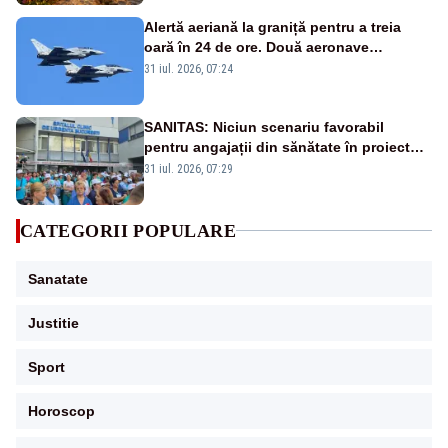
Alertă aeriană la graniță pentru a treia
oară în 24 de ore. Două aeronave
Eurofighter britanice au fost ridicate de la
31 iul. 2026, 07:24
sol
SANITAS: Niciun scenariu favorabil
pentru angajații din sănătate în proiectul
Legii salarizării
31 iul. 2026, 07:29
CATEGORII POPULARE
Sanatate
Justitie
Sport
Horoscop