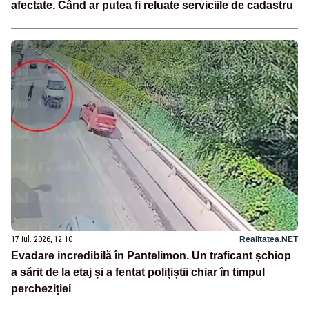
afectate. Când ar putea fi reluate serviciile de cadastru
17 iul. 2026, 12:10
Realitatea.NET
Evadare incredibilă în Pantelimon. Un traficant șchiop
a sărit de la etaj și a fentat polițiștii chiar în timpul
percheziției