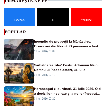
URMĂREȘTE-NE PE
Facebook
X
YouTube
POPULAR
Incendiu de proporții la Mănăstirea
Bisericani din Neamț. O persoană a fost
găsită carbonizată - FOTO/ VIDEO
31 iul. 2026, 07:05
Sărbătoarea zilei: Postul Adormirii Maicii
Domnului începe astăzi, 31 iulie
31 iul. 2026, 07:10
Horoscopul zilei, vineri, 31 iulie 2026. O zi
a deciziilor inspirate și a noilor începuturi.
Vezi zodiile vizate
31 iul. 2026, 07:20