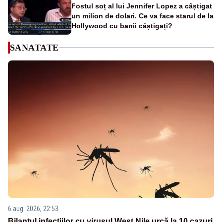
Fostul soț al lui Jennifer Lopez a câștigat
un milion de dolari. Ce va face starul de la
Hollywood cu banii câștigați?
SANATATE
6 aug. 2026, 22:53
Bilanțul infecțiilor cu virusul West Nile urcă la 10 cazuri