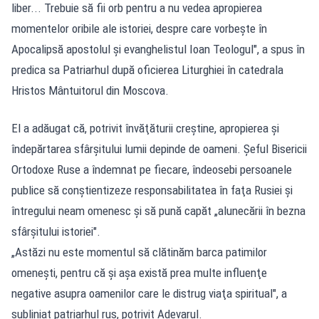
liber... Trebuie să fii orb pentru a nu vedea apropierea
momentelor oribile ale istoriei, despre care vorbeşte în
Apocalipsă apostolul şi evanghelistul Ioan Teologul", a spus în
predica sa Patriarhul după oficierea Liturghiei în catedrala
Hristos Mântuitorul din Moscova.
El a adăugat că, potrivit învăţăturii creştine, apropierea şi
îndepărtarea sfârşitului lumii depinde de oameni. Şeful Bisericii
Ortodoxe Ruse a îndemnat pe fiecare, îndeosebi persoanele
publice să conştientizeze responsabilitatea în faţa Rusiei şi
întregului neam omenesc şi să pună capăt „alunecării în bezna
sfârşitului istoriei".
„Astăzi nu este momentul să clătinăm barca patimilor
omeneşti, pentru că şi aşa există prea multe influenţe
negative asupra oamenilor care le distrug viaţa spiritual", a
subliniat patriarhul rus, potrivit Adevarul.