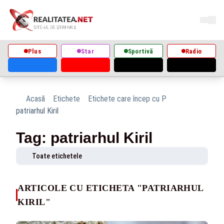
Plus
Star
Sportivă
Radio
Acasă
Etichete
Etichete care încep cu P
patriarhul Kiril
Tag: patriarhul Kiril
Toate etichetele
ARTICOLE CU ETICHETA "PATRIARHUL
KIRIL"