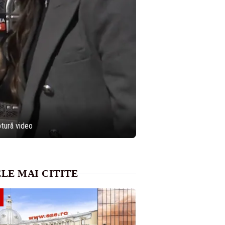
ptură video
LE MAI CITITE