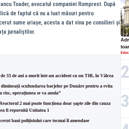
i Iancu Toader, avocatul companiei Romprest. După
lică de faptul că nu a luat măsuri pentru
cerut sume uriașe, acesta a dat vina pe consilieri și
ța jurnaliștilor.
Adm
toa
Educ
lice
e 33 de ani a murit într-un accident cu un TIR, în Vâlcea
imineață scufundarea barjelor pe Dunăre pentru a evita
m risc, operațiunea se va anula”
eactorul 2 mai poate funcționa doar șapte zile din cauza
ea fi repornită Unitatea 1
 cerut bani polițistului care tocmai îl amendase