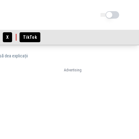
Schimba tema
X
TikTok
să dea explicații
Advertising