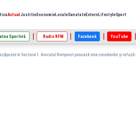
tica
Actual
Justitie
Economie
Locale
Sanatate
Extern
Lifestyle
Sport
atea Sportivă
Radio RFM
Facebook
YouTube
zăpezirii în Sectorul 1. Avocatul Romprest pasează vina consilierilor și refuză 