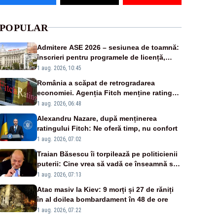
POPULAR
Admitere ASE 2026 – sesiunea de toamnă:
înscrieri pentru programele de licență,
masterat și doctorat
1 aug. 2026, 10:45
România a scăpat de retrogradarea
economiei. Agenția Fitch menține ratingul
„BBB-” cu perspectivă negativă
1 aug. 2026, 06:48
Alexandru Nazare, după menținerea
ratingului Fitch: Ne oferă timp, nu confort
1 aug. 2026, 07:02
Traian Băsescu îi torpilează pe politicienii
puterii: Cine vrea să vadă ce înseamnă să
fii prost, se uită la România
1 aug. 2026, 07:13
Atac masiv la Kiev: 9 morți și 27 de răniți
în al doilea bombardament în 48 de ore
1 aug. 2026, 07:22