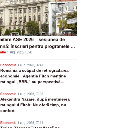
itere ASE 2026 – sesiunea de
mnă: înscrieri pentru programele de
atie
·
1 aug. 2026, 10:45
nță, masterat și doctorat
2
Economie
-
1 aug. 2026, 06:48
România a scăpat de retrogradarea
economiei. Agenția Fitch menține
ratingul „BBB-” cu perspectivă
negativă
3
Economie
-
1 aug. 2026, 07:02
Alexandru Nazare, după menținerea
ratingului Fitch: Ne oferă timp, nu
confort
Economie
-
1 aug. 2026, 07:13
Traian Băsescu îi torpilează pe