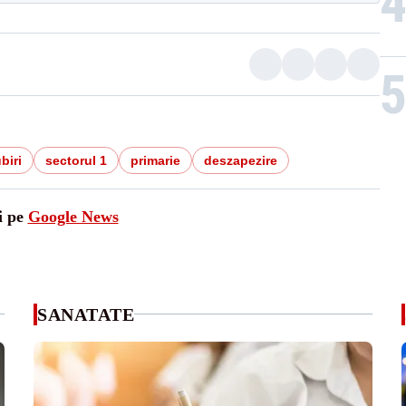
biri
sectorul 1
primarie
deszapezire
i pe
Google News
SANATATE