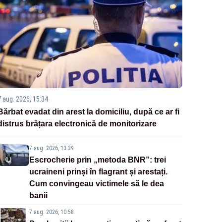
7 aug. 2026, 15:34
Bărbat evadat din arest la domiciliu, după ce ar fi
distrus brățara electronică de monitorizare
7 aug. 2026, 13:39
Escrocherie prin „metoda BNR”: trei
ucraineni prinși în flagrant și arestați.
Cum convingeau victimele să le dea
banii
7 aug. 2026, 10:58