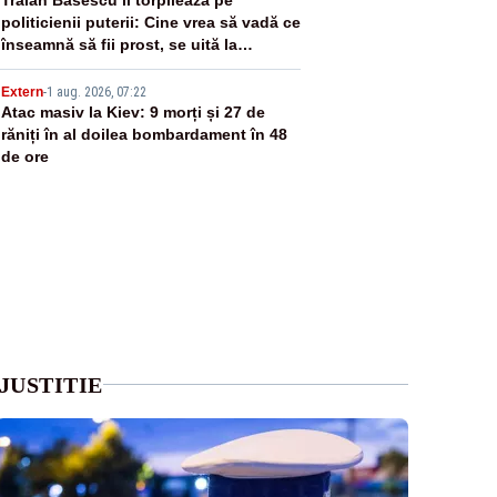
4
politicienii puterii: Cine vrea să vadă ce
înseamnă să fii prost, se uită la
România
5
Extern
-
1 aug. 2026, 07:22
Atac masiv la Kiev: 9 morți și 27 de
răniți în al doilea bombardament în 48
de ore
JUSTITIE