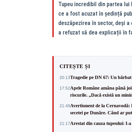
Tupeu incredibil din partea lu
ce a fost acuzat în ședință pub
deszăpezirea în sector, deși a 
a refuzat să dea explicații în fa
CITEȘTE ȘI
Tragedie pe DN 67: Un bărbat d
20:13
Apele Române amâna până joi d
17:52
riscurile. „Dacă există un mini
Avertisment de la Cernavodă: R
21:49
secetei pe Dunăre. Când ar put
Arestat din cauza tupeului: I-a
21:17