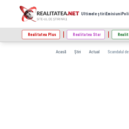
Ultimele știri
Emisiuni
Poli
Realitatea Plus
Realitatea Star
Realit
Acasă
Știri
Actual
Scandalul des