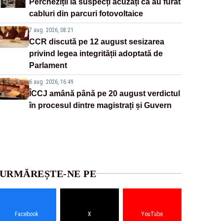
Percheziții la suspecți acuzați că au furat
cabluri din parcuri fotovoltaice
7 aug. 2026, 08:21
CCR discută pe 12 august sesizarea
privind legea integrității adoptată de
Parlament
6 aug. 2026, 16:49
ÎCCJ amână până pe 20 august verdictul
în procesul dintre magistrați și Guvern
URMĂREȘTE-NE PE
Facebook
X
YouTube