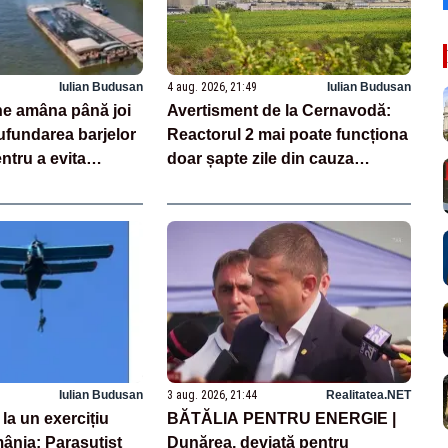
Iulian Budusan
4 aug. 2026, 21:49
Iulian Budusan
e amâna până joi
Avertisment de la Cernavodă:
ufundarea barjelor
Reactorul 2 mai poate funcționa
ntru a evita
doar șapte zile din cauza
acă există un minim
secetei pe Dunăre. Când ar
unea se va anula”
putea fi repornită Unitatea 1
Iulian Budusan
3 aug. 2026, 21:44
Realitatea.NET
 la un exercițiu
BĂTĂLIA PENTRU ENERGIE |
mânia: Parașutist
Dunărea, deviată pentru