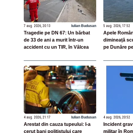
7 aug. 2026, 20:13
Iulian Budusan
5 aug. 2026, 17:52
Tragedie pe DN 67: Un bărbat
Apele Român
de 33 de ani a murit într-un
dimineață sc
accident cu un TIR, în Vâlcea
pe Dunăre pe
riscurile. „D
risc, operați
4 aug. 2026, 21:17
Iulian Budusan
4 aug. 2026, 20:52
Arestat din cauza tupeului: I-a
Incident grav
cerut bani polițistului care
militar în Ro