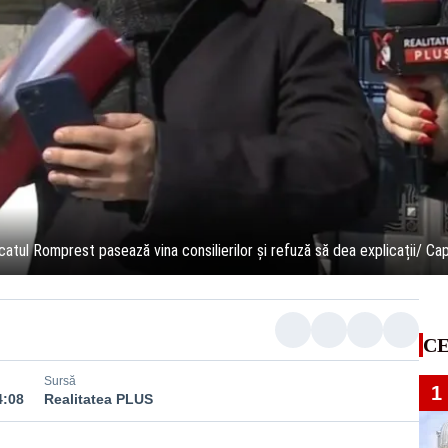
catul Romprest pasează vina consilierilor și refuză să dea explicații/ Ca
CE
Sursă
1
4:08
Realitatea PLUS