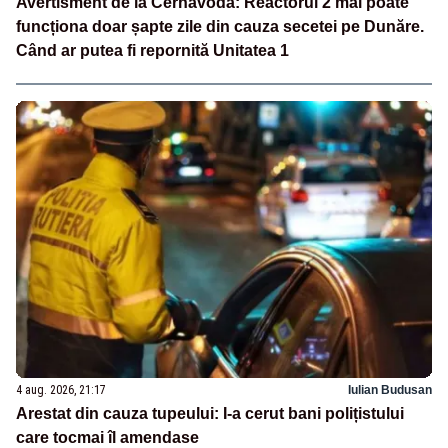
Avertisment de la Cernavodă: Reactorul 2 mai poate
funcționa doar șapte zile din cauza secetei pe Dunăre.
Când ar putea fi repornită Unitatea 1
4 aug. 2026, 21:17
Iulian Budusan
Arestat din cauza tupeului: I-a cerut bani polițistului
care tocmai îl amendase