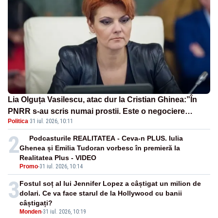
Lia Olguța Vasilescu, atac dur la Cristian Ghinea:”În
PNRR s-au scris numai prostii. Este o negociere
Politica
·
31 iul. 2026, 10:11
proastă pe care a făcut-o”
2
Podcasturile REALITATEA - Ceva-n PLUS. Iulia
Ghenea și Emilia Tudoran vorbesc în premieră la
Realitatea Plus - VIDEO
Promo
-
31 iul. 2026, 10:14
3
Fostul soț al lui Jennifer Lopez a câștigat un milion de
dolari. Ce va face starul de la Hollywood cu banii
câștigați?
Monden
-
31 iul. 2026, 10:19