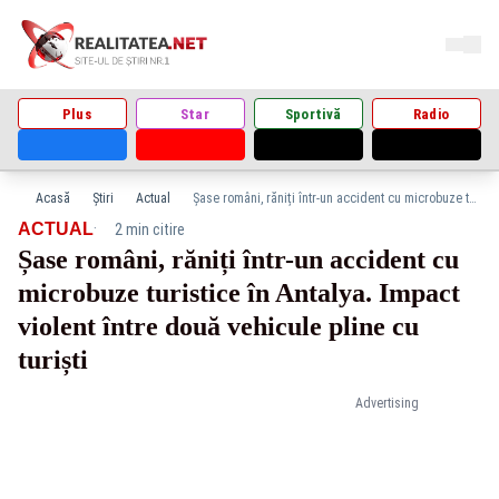
Plus
Star
Sportivă
Radio
Acasă
Știri
Actual
Șase români, răniți într-un accident cu microbuze turistice în Antalya. Impact violent între două vehicule pline cu turiști
·
ACTUAL
2 min citire
Șase români, răniți într-un accident cu
microbuze turistice în Antalya. Impact
violent între două vehicule pline cu
turiști
Advertising