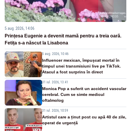
5 aug. 2026, 14:06
Prințesa Eugenie a devenit mamă pentru a treia oară.
Fetița s-a născut la Lisabona
5 aug. 2026, 10:46
Influencer mexican, împușcat mortal în
timpul unei transmisiuni live pe TikTok.
Atacul a fost surprins în direct
31 iul. 2026, 13:41
Monica Pop a suferit un accident vascular
cerebral. Cum se simte medicul
oftalmolog
31 iul. 2026, 10:59
Artistul care a ținut post cu apă 40 de zile,
operat de urgență