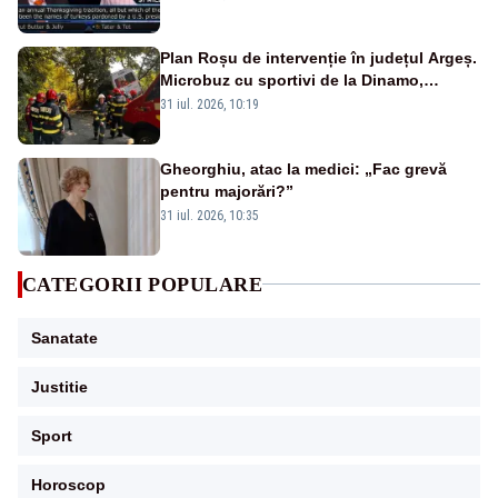
Plan Roșu de intervenție în județul Argeș.
Microbuz cu sportivi de la Dinamo,
implicat într-un accident grav. Un tânăr a
31 iul. 2026, 10:19
murit -FOTO/VIDEO
Gheorghiu, atac la medici: „Fac grevă
pentru majorări?”
31 iul. 2026, 10:35
CATEGORII POPULARE
Sanatate
Justitie
Sport
Horoscop