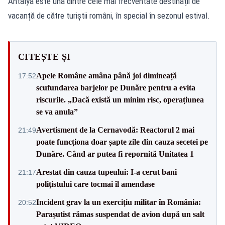
Antalya este una dintre cele mai frecventate destinații de
vacanță de către turiștii români, în special în sezonul estival.
CITEȘTE ȘI
Apele Române amâna până joi dimineață
17:52
scufundarea barjelor pe Dunăre pentru a evita
riscurile. „Dacă există un minim risc, operațiunea
se va anula”
Avertisment de la Cernavodă: Reactorul 2 mai
21:49
poate funcționa doar șapte zile din cauza secetei pe
Dunăre. Când ar putea fi repornită Unitatea 1
Arestat din cauza tupeului: I-a cerut bani
21:17
polițistului care tocmai îl amendase
Incident grav la un exercițiu militar în România:
20:52
Parașutist rămas suspendat de avion după un salt