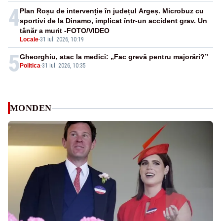
4
Plan Roșu de intervenție în județul Argeș. Microbuz cu
sportivi de la Dinamo, implicat într-un accident grav. Un
tânăr a murit -FOTO/VIDEO
Locale
-
31 iul. 2026, 10:19
5
Gheorghiu, atac la medici: „Fac grevă pentru majorări?”
Politica
-
31 iul. 2026, 10:35
MONDEN