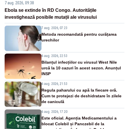
7 aug. 2026, 09:38
Ebola se extinde în RD Congo. Autoritățile
investighează posibile mutații ale virusului
7 aug. 2026, 07:23
Metoda recomandată pentru curățarea
urechilor
6 aug. 2026, 22:53
Bilanțul infecțiilor cu virusul West Nile
urcă la 10 cazuri în acest sezon. Anunțul
INSP
6 aug. 2026, 21:53
Regula paharului cu apă la fiecare oră.
Cum te protejezi de deshidratare în zilele
de caniculă
6 aug. 2026, 17:20
Este oficial. Agenția Medicamentului a
blocat Colebil și Panczebil de la