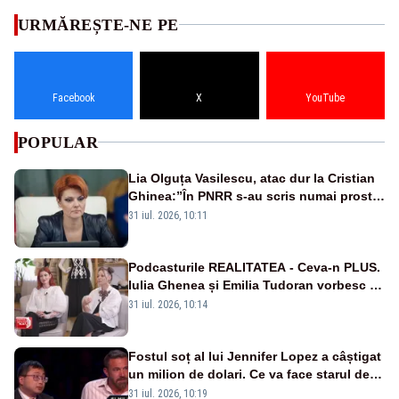
URMĂREȘTE-NE PE
Facebook
X
YouTube
POPULAR
Lia Olguța Vasilescu, atac dur la Cristian
Ghinea:”În PNRR s-au scris numai prostii.
Este o negociere proastă pe care a făcut-
31 iul. 2026, 10:11
o”
Podcasturile REALITATEA - Ceva-n PLUS.
Iulia Ghenea și Emilia Tudoran vorbesc în
premieră la Realitatea Plus - VIDEO
31 iul. 2026, 10:14
Fostul soț al lui Jennifer Lopez a câștigat
un milion de dolari. Ce va face starul de la
Hollywood cu banii câștigați?
31 iul. 2026, 10:19