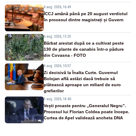
6 aug. 2026, 16:49
ÎCCJ amână până pe 20 august verdictul
în procesul dintre magistrați și Guvern
6 aug. 2026, 13:25
Bărbat arestat după ce a cultivat peste
130 de plante de canabis într-o pădure
din Covasna - FOTO
6 aug. 2026, 10:57
Zi decisivă la Înalta Curte. Guvernul
Bolojan află astăzi dacă trebuie să
plătească aproape un miliard de euro
grefierilor
5 aug. 2026, 18:40
Vești proaste pentru „Generalul Negru”.
Procesul lui Florian Coldea poate începe.
Curtea de Apel validează ancheta DNA