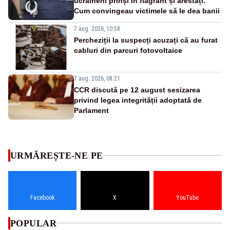
ucraineni prinși în flagrant și arestați.
Cum convingeau victimele să le dea banii
7 aug. 2026, 10:58
Percheziții la suspecți acuzați că au furat
cabluri din parcuri fotovoltaice
7 aug. 2026, 08:21
CCR discută pe 12 august sesizarea
privind legea integrității adoptată de
Parlament
URMĂREȘTE-NE PE
Facebook
X
YouTube
POPULAR