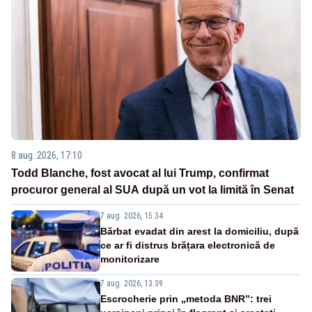
8 aug. 2026, 17:10
Todd Blanche, fost avocat al lui Trump, confirmat
procuror general al SUA după un vot la limită în Senat
7 aug. 2026, 15:34
Bărbat evadat din arest la domiciliu, după
ce ar fi distrus brățara electronică de
monitorizare
7 aug. 2026, 13:39
Escrocherie prin „metoda BNR”: trei