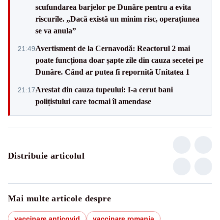
scufundarea barjelor pe Dunăre pentru a evita
riscurile. „Dacă există un minim risc, operațiunea
se va anula”
Avertisment de la Cernavodă: Reactorul 2 mai
21:49
poate funcționa doar șapte zile din cauza secetei pe
Dunăre. Când ar putea fi repornită Unitatea 1
Arestat din cauza tupeului: I-a cerut bani
21:17
polițistului care tocmai îl amendase
Distribuie articolul
Mai multe articole despre
vaccinare anticovid
vaccinare romania