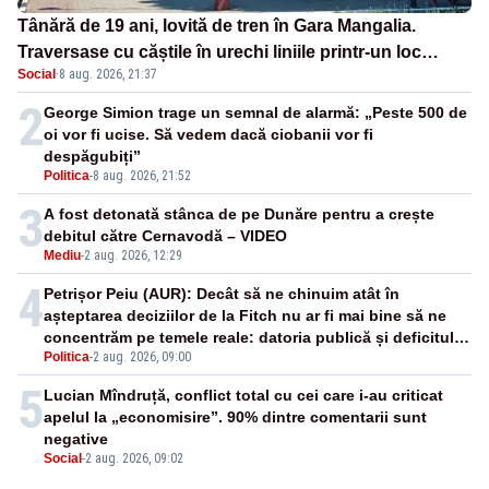
Tânără de 19 ani, lovită de tren în Gara Mangalia.
Traversase cu căștile în urechi liniile printr-un loc
Social
·
8 aug. 2026, 21:37
nepermis
2
George Simion trage un semnal de alarmă: „Peste 500 de
oi vor fi ucise. Să vedem dacă ciobanii vor fi
despăgubiți”
Politica
-
8 aug. 2026, 21:52
3
A fost detonată stânca de pe Dunăre pentru a crește
debitul către Cernavodă – VIDEO
Mediu
-
2 aug. 2026, 12:29
4
Petrișor Peiu (AUR): Decât să ne chinuim atât în
așteptarea deciziilor de la Fitch nu ar fi mai bine să ne
concentrăm pe temele reale: datoria publică și deficitul
Politica
-
2 aug. 2026, 09:00
bugetar?
5
Lucian Mîndruță, conflict total cu cei care i-au criticat
apelul la „economisire”. 90% dintre comentarii sunt
negative
Social
-
2 aug. 2026, 09:02