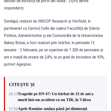
derulat de instituţii de profil din Rusia - 25,9% dintre
respondenţi.
Sondajul, realizat de INSCOP Research şi Verifield, în
parteneriat cu Centrul CoRe din cadrul Facultăţii de Ştiinţe
Politice, Administrative şi ale Comunicării de la Universitatea
Babeş-Bolyai, a fost realizat prin telefon, în perioada 13
ianuarie - 3 februarie, pe un eşantion de 1.200 de persoane și
are o marjă de eroare de 2,8%, la un grad de încredere de 95%,
potrivit Agerpres.
CITEȘTE ȘI
Tragedie pe DN 67: Un bărbat de 33 de ani a
20:13
murit într-un accident cu un TIR, în Vâlcea
Apele Române amâna până joi dimineață
17:52