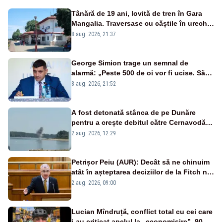
Tânără de 19 ani, lovită de tren în Gara
Mangalia. Traversase cu căștile în urechi
liniile printr-un loc nepermis
8 aug. 2026, 21:37
George Simion trage un semnal de
alarmă: „Peste 500 de oi vor fi ucise. Să
vedem dacă ciobanii vor fi despăgubiți”
8 aug. 2026, 21:52
A fost detonată stânca de pe Dunăre
pentru a crește debitul către Cernavodă –
VIDEO
2 aug. 2026, 12:29
Petrișor Peiu (AUR): Decât să ne chinuim
atât în așteptarea deciziilor de la Fitch nu
ar fi mai bine să ne concentrăm pe temele
2 aug. 2026, 09:00
reale: datoria publică și deficitul bugetar?
Lucian Mîndruță, conflict total cu cei care
i-au criticat apelul la „economisire”. 90%