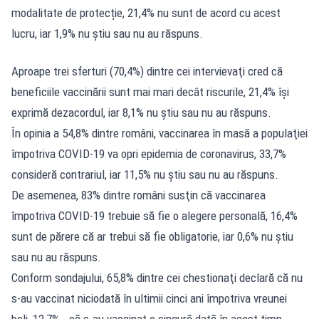
modalitate de protecție, 21,4% nu sunt de acord cu acest
lucru, iar 1,9% nu ştiu sau nu au răspuns.
Aproape trei sferturi (70,4%) dintre cei intervievaţi cred că
beneficiile vaccinării sunt mai mari decât riscurile, 21,4% îşi
exprimă dezacordul, iar 8,1% nu ştiu sau nu au răspuns.
În opinia a 54,8% dintre români, vaccinarea în masă a populaţiei
împotriva COVID-19 va opri epidemia de coronavirus, 33,7%
consideră contrariul, iar 11,5% nu ştiu sau nu au răspuns.
De asemenea, 83% dintre români susţin că vaccinarea
împotriva COVID-19 trebuie să fie o alegere personală, 16,4%
sunt de părere că ar trebui să fie obligatorie, iar 0,6% nu ştiu
sau nu au răspuns.
Conform sondajului, 65,8% dintre cei chestionaţi declară că nu
s-au vaccinat niciodată în ultimii cinci ani împotriva vreunei
boli, 12,7% - că s-au vaccinat o singură dată în acest timp,