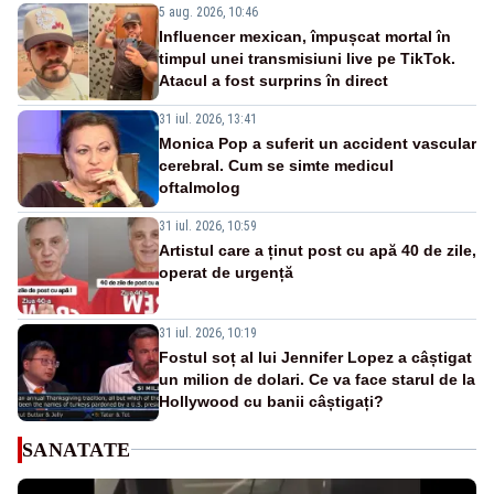
5 aug. 2026, 10:46
Influencer mexican, împușcat mortal în
timpul unei transmisiuni live pe TikTok.
Atacul a fost surprins în direct
31 iul. 2026, 13:41
Monica Pop a suferit un accident vascular
cerebral. Cum se simte medicul
oftalmolog
31 iul. 2026, 10:59
Artistul care a ținut post cu apă 40 de zile,
operat de urgență
31 iul. 2026, 10:19
Fostul soț al lui Jennifer Lopez a câștigat
un milion de dolari. Ce va face starul de la
Hollywood cu banii câștigați?
SANATATE