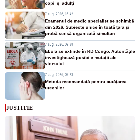
copii și adulți
7 aug. 2026, 15:42
Examenul de medic specialist se schimbă
din 2026. Subiecte unice în toată țara și
probă scrisă organizată simultan
7 aug. 2026, 09:38
Ebola se extinde în RD Congo. Autoritățile
investighează posibile mutații ale
virusului
7 aug. 2026, 07:23
Metoda recomandată pentru curățarea
urechilor
JUSTITIE