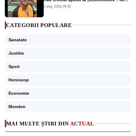
dintre comentarii sunt negative
2 aug. 2026, 09:02
CATEGORII POPULARE
Sanatate
Justitie
Sport
Horoscop
Economie
Monden
MAI MULTE ȘTIRI DIN
ACTUAL