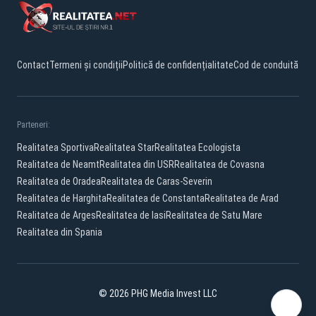
Contact
Termeni și condiții
Politică de confidențialitate
Cod de conduită
Parteneri:
Realitatea Sportiva
Realitatea Star
Realitatea Ecologista
Realitatea de Neamt
Realitatea din USR
Realitatea de Covasna
Realitatea de Oradea
Realitatea de Caras-Severin
Realitatea de Harghita
Realitatea de Constanta
Realitatea de Arad
Realitatea de Arges
Realitatea de Iasi
Realitatea de Satu Mare
Realitatea din Spania
© 2026 PHG Media Invest LLC
Facebook
YouTube
X
TikTok