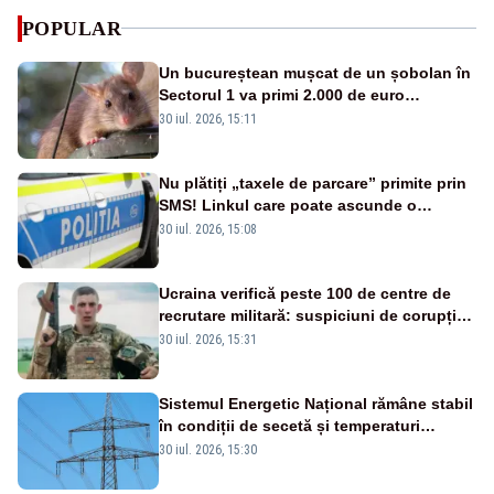
POPULAR
Un bucureștean mușcat de un șobolan în
Sectorul 1 va primi 2.000 de euro
despăgubiri de la primării, după cinci ani
30 iul. 2026, 15:11
de procese
Nu plătiți „taxele de parcare” primite prin
SMS! Linkul care poate ascunde o
capcană pentru furtul datelor cardului
30 iul. 2026, 15:08
Ucraina verifică peste 100 de centre de
recrutare militară: suspiciuni de corupție,
abuz în serviciu și violențe asupra
30 iul. 2026, 15:31
recruților
Sistemul Energetic Național rămâne stabil
în condiții de secetă și temperaturi
ridicate
30 iul. 2026, 15:30