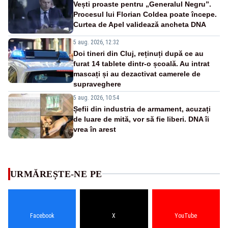
Vești proaste pentru „Generalul Negru”.
Procesul lui Florian Coldea poate începe.
Curtea de Apel validează ancheta DNA
5 aug. 2026, 12:32
Doi tineri din Cluj, reținuți după ce au
furat 14 tablete dintr-o școală. Au intrat
mascați și au dezactivat camerele de
supraveghere
5 aug. 2026, 10:54
Șefii din industria de armament, acuzați
de luare de mită, vor să fie liberi. DNA îi
vrea în arest
URMĂREȘTE-NE PE
Facebook
X
YouTube