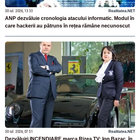
30 iul. 2026, 13:33
Realitatea.NET
ANP dezvăluie cronologia atacului informatic. Modul în
care hackerii au pătruns în rețea rămâne necunoscut
30 iul. 2026, 07:51
Realitatea.NET
Dezvăluiri INCENDIARE marca Rizea TV: Ion Bazac, în