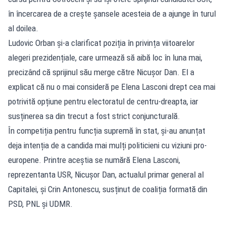
în încercarea de a crește șansele acesteia de a ajunge în turul
al doilea.
Ludovic Orban și-a clarificat poziția în privința viitoarelor
alegeri prezidențiale, care urmează să aibă loc în luna mai,
precizând că sprijinul său merge către Nicușor Dan. El a
explicat că nu o mai consideră pe Elena Lasconi drept cea mai
potrivită opțiune pentru electoratul de centru-dreapta, iar
susținerea sa din trecut a fost strict conjuncturală.
În competiția pentru funcția supremă în stat, și-au anunțat
deja intenția de a candida mai mulți politicieni cu viziuni pro-
europene. Printre aceștia se numără Elena Lasconi,
reprezentanta USR, Nicușor Dan, actualul primar general al
Capitalei, și Crin Antonescu, susținut de coaliția formată din
PSD, PNL și UDMR.