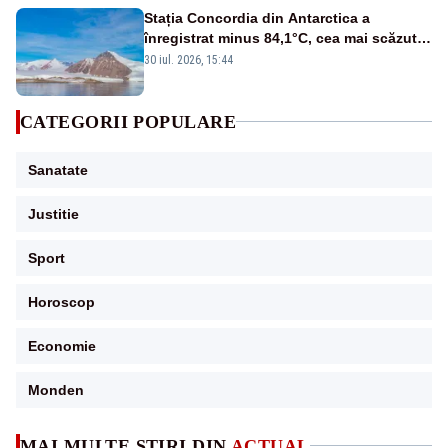
Stația Concordia din Antarctica a
înregistrat minus 84,1°C, cea mai scăzută
temperatură măsurată pe Pământ din 2012
30 iul. 2026, 15:44
CATEGORII POPULARE
Sanatate
Justitie
Sport
Horoscop
Economie
Monden
MAI MULTE ȘTIRI DIN
ACTUAL