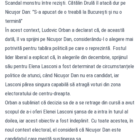
Scandal monstru între reziști. Cătălin Drulă îl atacă dur pe
Nicușor Dan: ”S-a apucat de o treabă la București și nu o
termină”
În acest context, Ludovic Orban a declarat că, de această
dată, îl va sprijini pe Nicușor Dan, considerându-l o alegere mai
potrivită pentru tabăra politică pe care o reprezintă. Fostul
lider liberal a explicat că, în alegerile din decembrie, sprijinul
său pentru Elena Lasconi a fost determinat de circumstanțele
politice de atunci, când Nicușor Dan nu era candidat, iar
Lasconi părea singura capabilă să atragă voturi din zona
electoratului de centru-dreapta.
Orban a subliniat că decizia sa de a se retrage din cursă a avut
scopul de a-i oferi Elenei Lasconi șansa de a intra în turul al
doilea, iar acest obiectiv a fost îndeplinit. Cu toate acestea, în
noul context electoral, el consideră că Nicușor Dan este
candidatul care merită susținerea sa.