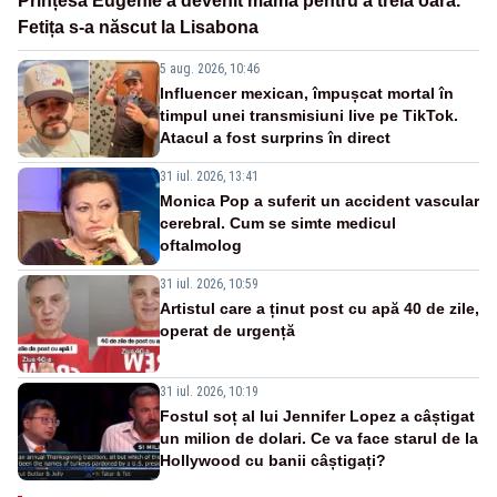
Prințesa Eugenie a devenit mamă pentru a treia oară.
Fetița s-a născut la Lisabona
5 aug. 2026, 10:46
Influencer mexican, împușcat mortal în
timpul unei transmisiuni live pe TikTok.
Atacul a fost surprins în direct
31 iul. 2026, 13:41
Monica Pop a suferit un accident vascular
cerebral. Cum se simte medicul
oftalmolog
31 iul. 2026, 10:59
Artistul care a ținut post cu apă 40 de zile,
operat de urgență
31 iul. 2026, 10:19
Fostul soț al lui Jennifer Lopez a câștigat
un milion de dolari. Ce va face starul de la
Hollywood cu banii câștigați?