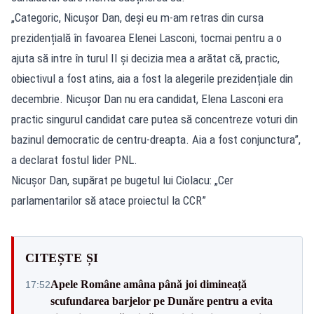
„Categoric, Nicușor Dan, deși eu m-am retras din cursa
prezidențială în favoarea Elenei Lasconi, tocmai pentru a o
ajuta să intre în turul II și decizia mea a arătat că, practic,
obiectivul a fost atins, aia a fost la alegerile prezidențiale din
decembrie. Nicușor Dan nu era candidat, Elena Lasconi era
practic singurul candidat care putea să concentreze voturi din
bazinul democratic de centru-dreapta. Aia a fost conjunctura”,
a declarat fostul lider PNL.
Nicușor Dan, supărat pe bugetul lui Ciolacu: „Cer
parlamentarilor să atace proiectul la CCR”
CITEȘTE ȘI
Apele Române amâna până joi dimineață
17:52
scufundarea barjelor pe Dunăre pentru a evita