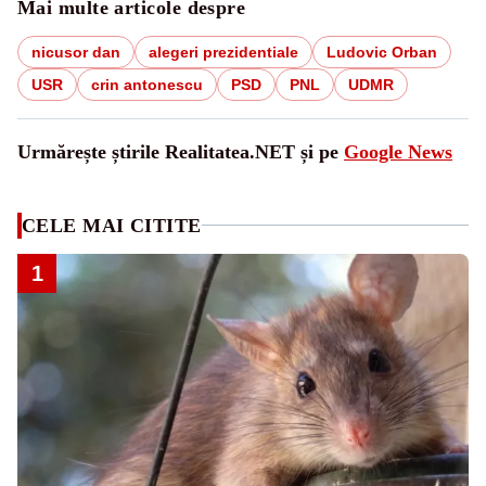
Mai multe articole despre
nicusor dan
alegeri prezidentiale
Ludovic Orban
USR
crin antonescu
PSD
PNL
UDMR
Urmărește știrile Realitatea.NET și pe
Google News
CELE MAI CITITE
1