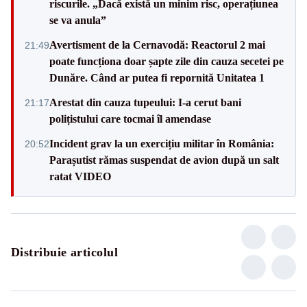
riscurile. „Dacă există un minim risc, operațiunea
se va anula”
Avertisment de la Cernavodă: Reactorul 2 mai
21:49
poate funcționa doar șapte zile din cauza secetei pe
Dunăre. Când ar putea fi repornită Unitatea 1
Arestat din cauza tupeului: I-a cerut bani
21:17
polițistului care tocmai îl amendase
Incident grav la un exercițiu militar în România:
20:52
Parașutist rămas suspendat de avion după un salt
ratat VIDEO
Distribuie articolul