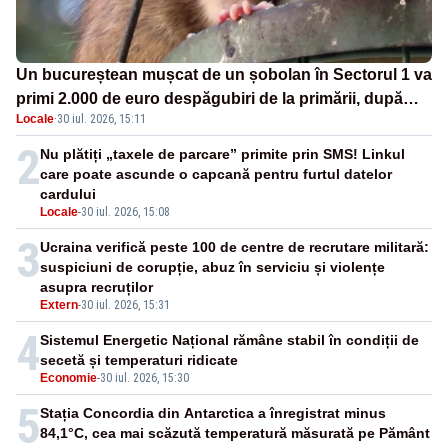
Un bucureștean mușcat de un șobolan în Sectorul 1 va
primi 2.000 de euro despăgubiri de la primării, după
Locale
·
30 iul. 2026, 15:11
cinci ani de procese
2
Nu plătiți „taxele de parcare” primite prin SMS! Linkul
care poate ascunde o capcană pentru furtul datelor
cardului
Locale
-
30 iul. 2026, 15:08
3
Ucraina verifică peste 100 de centre de recrutare militară:
suspiciuni de corupție, abuz în serviciu și violențe
asupra recruților
Extern
-
30 iul. 2026, 15:31
4
Sistemul Energetic Național rămâne stabil în condiții de
secetă și temperaturi ridicate
Economie
-
30 iul. 2026, 15:30
5
Stația Concordia din Antarctica a înregistrat minus
84,1°C, cea mai scăzută temperatură măsurată pe Pământ